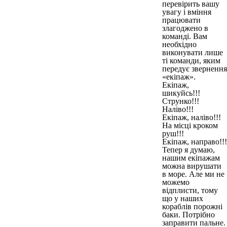
перевірить вашу
увагу і вміння
працювати
злагоджено в
команді. Вам
необхідно
виконувати лише
ті команди, яким
передує звернення
«екіпаж».
Екіпаж,
шикуйсь!!!
Струнко!!!
Наліво!!!
Екіпаж, наліво!!!
На місці кроком
руш!!!
Екіпаж, направо!!!
Тепер я думаю,
нашим екіпажам
можна вирушати
в море. Але ми не
можемо
відплисти, тому
що у наших
кораблів порожні
баки. Потрібно
заправити пальне.