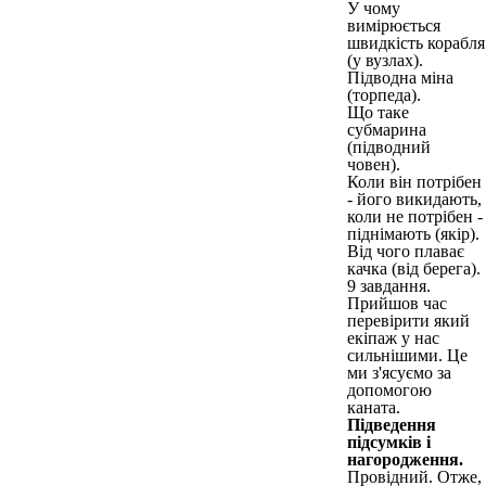
У чому
вимірюється
швидкість корабля
(у вузлах).
Підводна міна
(торпеда).
Що таке
субмарина
(підводний
човен).
Коли він потрібен
- його викидають,
коли не потрібен -
піднімають (якір).
Від чого плаває
качка (від берега).
9 завдання.
Прийшов час
перевірити який
екіпаж у нас
сильнішими. Це
ми з'ясуємо за
допомогою
каната.
Підведення
підсумків і
нагородження.
Провідний. Отже,