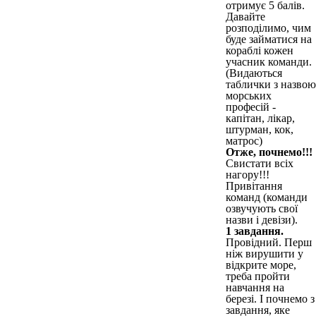
отримує 5 балів.
Давайте
розподілимо, чим
буде займатися на
кораблі кожен
учасник команди.
(Видаються
таблички з назвою
морських
професій -
капітан, лікар,
штурман, кок,
матрос)
Отже, почнемо!!!
Свистати всіх
нагору!!!
Привітання
команд (команди
озвучують свої
назви і девізи).
1 завдання.
Провідний. Перш
ніж вирушити у
відкрите море,
треба пройти
навчання на
березі. І почнемо з
завдання, яке