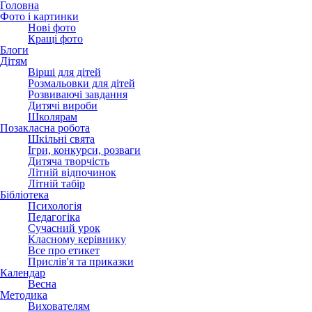
Головна
Фото і картинки
Нові фото
Кращі фото
Блоги
Дітям
Вірші для дітей
Розмальовки для дітей
Розвиваючі завдання
Дитячі вироби
Школярам
Позакласна робота
Шкільні свята
Ігри, конкурси, розваги
Дитяча творчість
Літній відпочинок
Літній табір
Бібліотека
Психологія
Педагогіка
Сучасний урок
Класному керівнику
Все про етикет
Прислів'я та приказки
Календар
Весна
Методика
Вихователям