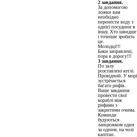
2 завдання.
За допомогою
ложки вам
необхідно
перенести воду з
однієї посудини в
іншу. Хто швидше
і точніше зробить
це.
Молодці!!!
Баки заправлені,
пора в дорогу!!!
3 завдання.
По залу
розставлені кеглі.
Провідний. У морі
зустрічається
багато рифів.
Ваше завдання:
провести свої
кораблі між
рифами з
закритими очима.
Команди
будуються
ланцюжком один
за одним, на чолі
капітан.