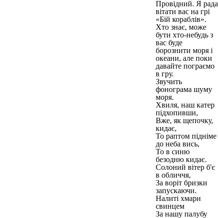
Провідний. Я рада
вітати вас на грі
«Бій кораблів».
Хто знає, може
бути хто-небудь з
вас буде
борознити моря і
океани, але поки
давайте пограємо
в гру.
Звучить
фонограма шуму
моря.
Хвиля, наш катер
підхопивши,
Вже, як щепочку,
кидає,
То раптом підніме
до неба вись,
То в синю
безодню кидає.
Солоний вітер б'є
в обличчя,
За воріт бризки
запускаючи.
Налиті хмари
свинцем
За нашу палубу