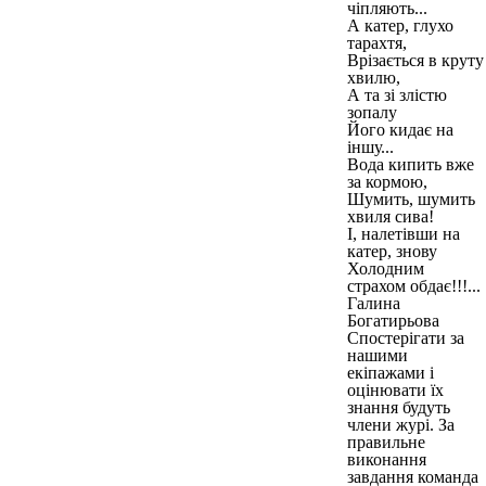
чіпляють...
А катер, глухо
тарахтя,
Врізається в круту
хвилю,
А та зі злістю
зопалу
Його кидає на
іншу...
Вода кипить вже
за кормою,
Шумить, шумить
хвиля сива!
І, налетівши на
катер, знову
Холодним
страхом обдає!!!...
Галина
Богатирьова
Спостерігати за
нашими
екіпажами і
оцінювати їх
знання будуть
члени журі. За
правильне
виконання
завдання команда