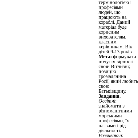
термінологією і
професіями
людей, що
працюють на
кораблі. Даний
матеріал буде
корисним
вихователям,
класним
керівникам. Вік
дітей 9-13 років.
Мета:
формувати
почуття вірності
своїй Вітчизні;
позицію
громадянина
Росії, який любить
свою
Батьківщину.
Завдання.
Освітні
:
знайомити з
різноманітними
морськими
професіями, їх
назвами і рід
діяльності.
Розвиваючі
: