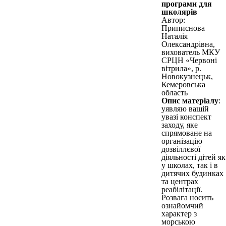
програми для
школярів
Автор:
Приписнова
Наталія
Олександрівна,
вихователь МКУ
СРЦН «Червоні
вітрила», р.
Новокузнецьк,
Кемеровська
область
Опис матеріалу
:
уявляю вашій
увазі конспект
заходу, яке
спрямоване на
організацію
дозвіллєвої
діяльності дітей як
у школах, так і в
дитячих будинках
та центрах
реабілітації.
Розвага носить
ознайомчий
характер з
морською