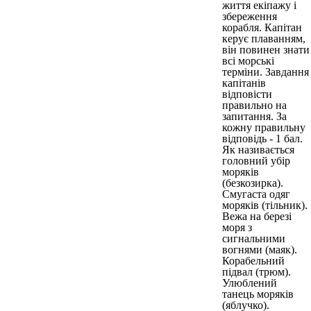
життя екіпажу і
збереження
корабля. Капітан
керує плаванням,
він повинен знати
всі морські
терміни. Завдання
капітанів
відповісти
правильно на
запитання. За
кожну правильну
відповідь - 1 бал.
Як називається
головний убір
моряків
(безкозирка).
Смугаста одяг
моряків (тільник).
Вежа на березі
моря з
сигнальними
вогнями (маяк).
Корабельний
підвал (трюм).
Улюблений
танець моряків
(яблучко).