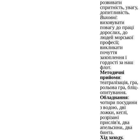
розвивати
спритність, увагу,
допитливість.
Виховні
:
виховувати
повагу до праці
дорослих, до
людей морської
професії;
викликати
почуття
захоплення і
гордості за наш
флот.
Методичні
прийоми
:
театралізація, гра,
рольова гра, бліц-
опитування.
Обладнання
:
чотири посудини
з водою, дві
ложки, кеглі,
розрізані
прислів'я, два
апельсини, два
бинта.
Хід заходу.