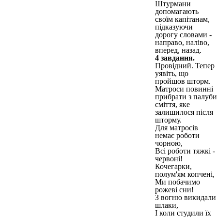
Штурмани
допомагають
своїм капітанам,
підказуючи
дорогу словами -
направо, наліво,
вперед, назад.
4 завдання.
Провідний. Тепер
уявіть, що
пройшов шторм.
Матроси повинні
прибрати з палуби
сміття, яке
залишилося після
шторму.
Для матросів
немає роботи
чорною,
Всі роботи тяжкі -
червоні!
Кочегарки,
полум'ям копчені,
Ми побачимо
рожеві сни!
З вогню викидали
шлаки,
І коли студили їх