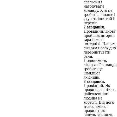
апельсин і
нагодувати
команду. Хто це
зробить швидше і
акуратніше, той і
переміг.
7 завдання.
Провідний. Знову
пройшов шторм і
зараз вже є
потерпілі. Нашим
лікарям необхідно
перебинтувати
рани.
Подивимося,
лікар якої команди
зробить це
швидше і
якісніше.
8 завдання.
Провідний. Як
правило, капітан -
найголовніша
людина на
кораблі. Від його
знань, вмінь і
правильних
рішень залежить