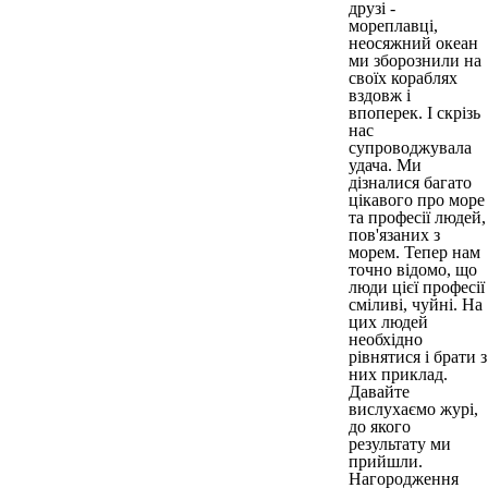
друзі -
мореплавці,
неосяжний океан
ми зборознили на
своїх кораблях
вздовж і
впоперек. І скрізь
нас
супроводжувала
удача. Ми
дізналися багато
цікавого про море
та професії людей,
пов'язаних з
морем. Тепер нам
точно відомо, що
люди цієї професії
сміливі, чуйні. На
цих людей
необхідно
рівнятися і брати з
них приклад.
Давайте
вислухаємо журі,
до якого
результату ми
прийшли.
Нагородження