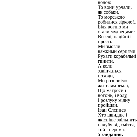
водою -
То вони урчали,
як собаки,
То морською
робилися зіркою!..
Біля вогню ми
стали мудрецями:
Веселі, надійні і
прості.
Ми змогли
важкими серцями
Рухати корабельні
гвинти.
А коли
закінчаться
походи,
Ми розповімо
жителям землі,
Що матроси і
вогонь, і воду,
І розлуку мідну
пройшли.
Іван Слєпнєв
Хто швидше і
якісніше звільнить
палубу від сміття,
той і переміг.
5 завдання.