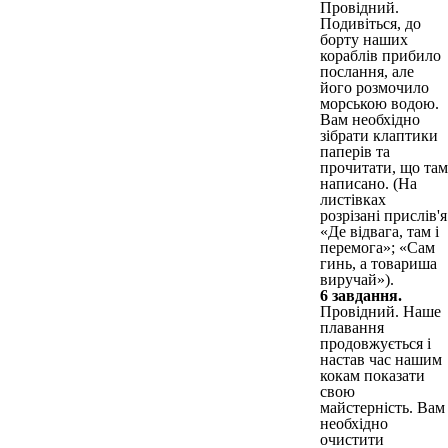
Провідний.
Подивіться, до
борту наших
кораблів прибило
послання, але
його розмочило
морською водою.
Вам необхідно
зібрати клаптики
паперів та
прочитати, що там
написано. (На
листівках
розрізані прислів'я
«Де відвага, там і
перемога»; «Сам
гинь, а товариша
виручай»).
6 завдання.
Провідний. Наше
плавання
продовжується і
настав час нашим
кокам показати
свою
майстерність. Вам
необхідно
очистити