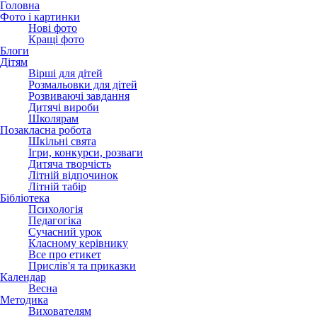
Головна
Фото і картинки
Нові фото
Кращі фото
Блоги
Дітям
Вірші для дітей
Розмальовки для дітей
Розвиваючі завдання
Дитячі вироби
Школярам
Позакласна робота
Шкільні свята
Ігри, конкурси, розваги
Дитяча творчість
Літній відпочинок
Літній табір
Бібліотека
Психологія
Педагогіка
Сучасний урок
Класному керівнику
Все про етикет
Прислів'я та приказки
Календар
Весна
Методика
Вихователям