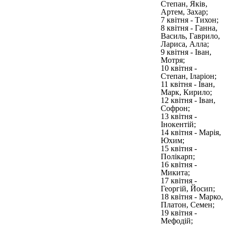
Степан, Яків,
Артем, Захар;
7 квітня - Тихон;
8 квітня - Ганна,
Василь, Гаврило,
Лариса, Алла;
9 квітня - Іван,
Мотря;
10 квітня -
Степан, Іларіон;
11 квітня - Іван,
Марк, Кирило;
12 квітня - Іван,
Софрон;
13 квітня -
Інокентій;
14 квітня - Марія,
Юхим;
15 квітня -
Полікарп;
16 квітня -
Микита;
17 квітня -
Георгій, Йосип;
18 квітня - Марко,
Платон, Семен;
19 квітня -
Мефодій;