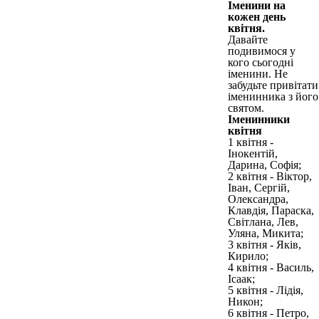
Іменини на
кожен день
квітня.
Давайте
подивимося у
кого сьогодні
іменини. Не
забудьте привітати
іменинника з його
святом.
Іменинники
квітня
1 квітня -
Інокентій,
Дарина, Софія;
2 квітня - Віктор,
Іван, Сергій,
Олександра,
Клавдія, Параска,
Світлана, Лев,
Уляна, Микита;
3 квітня - Яків,
Кирило;
4 квітня - Василь,
Ісаак;
5 квітня - Лідія,
Никон;
6 квітня - Петро,