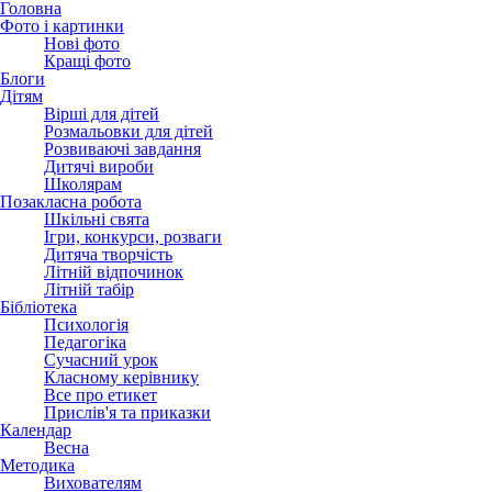
Головна
Фото і картинки
Нові фото
Кращі фото
Блоги
Дітям
Вірші для дітей
Розмальовки для дітей
Розвиваючі завдання
Дитячі вироби
Школярам
Позакласна робота
Шкільні свята
Ігри, конкурси, розваги
Дитяча творчість
Літній відпочинок
Літній табір
Бібліотека
Психологія
Педагогіка
Сучасний урок
Класному керівнику
Все про етикет
Прислів'я та приказки
Календар
Весна
Методика
Вихователям