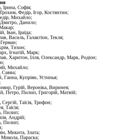
тня
, Ірина, Софія;
Трохим, Федір, Ігор, Костянтин;
Федір, Михайло;
 Дмитро, Данило;
 Макар;
й, Іван, Іраїда;
ав, Василь, Галактіон, Текля;
 Герман;
хрім, Тихон;
рх, Ігнатій, Марк;
лав, Харитон, Ілля, Олександр, Марк, Родіон;
н;
рій, Михайло;
, Савва;
, Ганна, Купріян, Устинья;
;
имир, Гурій, Вероніка, Виринея;
ій, Петро, Пилип, Григорій, Матвій;
 Сергій, Таїсія, Трифон;
я, Таїсія;
а, Пилип;
пія, Андрій;
а, Пилип;
н;
ін, Микита, Злата;
, Микола, Параска;