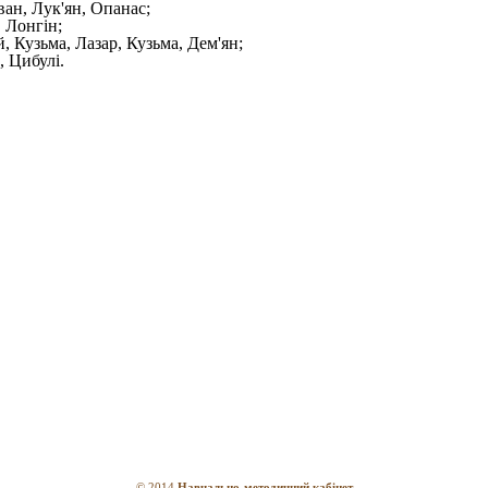
Іван, Лук'ян, Опанас;
, Лонгін;
, Кузьма, Лазар, Кузьма, Дем'ян;
, Цибулі.
© 2014
Навчально-методичний кабінет