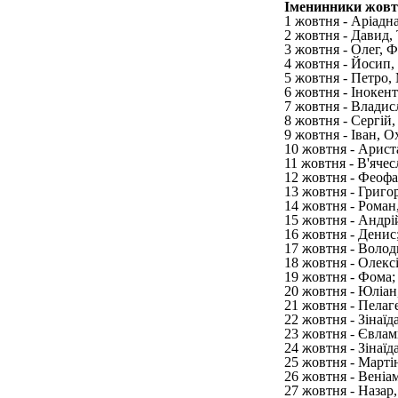
Іменинники жов
1 жовтня - Аріадна
2 жовтня - Давид, 
3 жовтня - Олег, 
4 жовтня - Йосип,
5 жовтня - Петро,
6 жовтня - Інокенті
7 жовтня - Владисл
8 жовтня - Сергій,
9 жовтня - Іван, О
10 жовтня - Ариста
11 жовтня - В'ячес
12 жовтня - Феофа
13 жовтня - Григо
14 жовтня - Роман
15 жовтня - Андрій
16 жовтня - Денис
17 жовтня - Волод
18 жовтня - Олекс
19 жовтня - Фома;
20 жовтня - Юліан,
21 жовтня - Пелаге
22 жовтня - Зінаїд
23 жовтня - Євлам
24 жовтня - Зінаїд
25 жовтня - Марті
26 жовтня - Веніам
27 жовтня - Назар