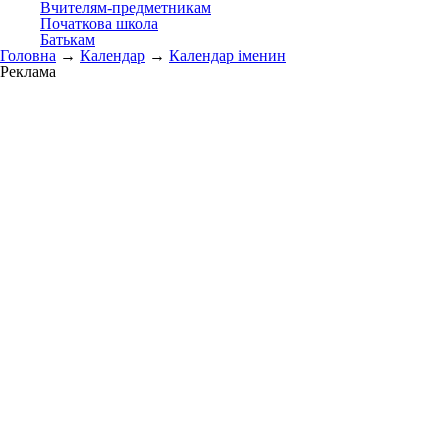
Вчителям-предметникам
Початкова школа
Батькам
Головна
→
Календар
→
Календар іменин
Реклама