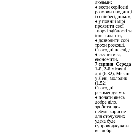
людьми;
♦ вести серйозні
розмови наодинці
із співбесідником;
♦ у повній мірі
проявити свої
творчі здібності та
інші таланти;
♦ дозволити собі
трохи розкоші.
Сьогодні не слід:
♦ скупитися,
економити.
7 серпня. Середа
1-й, 2-й місячні
дні (6.32), Місяць
у Леві, молодик
(1.52)
Сьогодні
рекомендуємо:
♦ почати якесь
добре діло,
зробити що-
небудь корисне
для оточуючих -
удача буде
супроводжувати
всі добрі