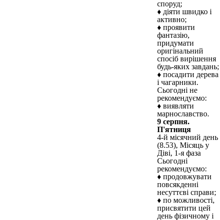
споруд;
♦ діяти швидко і
активно;
♦ проявити
фантазію,
придумати
оригінальний
спосіб вирішення
будь-яких завдань;
♦ посадити дерева
і чагарники.
Сьогодні не
рекомендуємо:
♦ виявляти
марнославство.
9 серпня.
П'ятниця
4-й місячний день
(8.53), Місяць у
Діві, 1-я фаза
Сьогодні
рекомендуємо:
♦ продовжувати
повсякденні
несуттєві справи;
♦ по можливості,
присвятити цей
день фізичному і