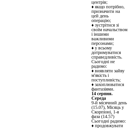
центрів;
♦ якщо потрібно,
призначити на
цей день
операцію;
♦ зустрітися зі
своїм начальством
і іншими
важливими
персонами;
♦ у всьому
дотримуватися
справедливість.
Сьогодні не
радимо:
♦ виявляти зайву
м'якість і
поступливість;
♦ захоплюватися
фантазіями.
14 серпня.
Середа
9-й місячний день
(15.07), Місяць у
Скорпіоні, 1-я
фаза (14.57)
Сьогодні радимо:
♦ продовжувати