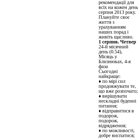
рекомендації для
всіх на кожен день
серпня 2013 року.
Плануйте своє
життя з
урахуванням
наших порад і
живіть щасливо.
1 серпня. Четвер
24-й місячний
день (0.54),
Місяць у
Близнюках, 4-я
фаза
Сьогодні
найкраще:
♦ по мірі сил
продовжувати те,
що вже розпочато;
♦ вирішувати
нескладні буденні
питання;
♦ відправитися в
подорож,
подорож,
відрядження;
♦ по можливості,
добре виспатися;