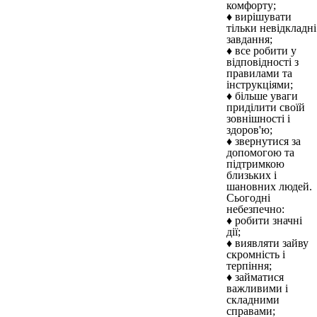
комфорту;
♦ вирішувати
тільки невідкладні
завдання;
♦ все робити у
відповідності з
правилами та
інструкціями;
♦ більше уваги
приділити своїй
зовнішності і
здоров'ю;
♦ звернутися за
допомогою та
підтримкою
близьких і
шановних людей.
Сьогодні
небезпечно:
♦ робити значні
дії;
♦ виявляти зайву
скромність і
терпіння;
♦ займатися
важливими і
складними
справами;