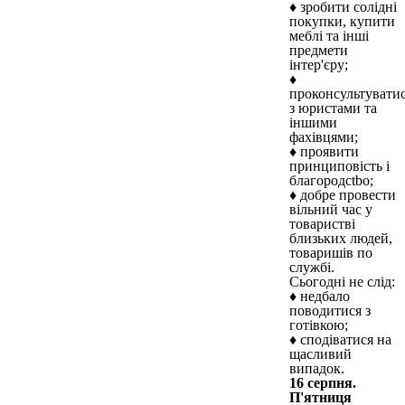
♦ зробити солідні
покупки, купити
меблі та інші
предмети
інтер'єру;
♦
проконсультувати
з юристами та
іншими
фахівцями;
♦ проявити
принциповість і
благородctbo;
♦ добре провести
вільний час у
товаристві
близьких людей,
товаришів по
службі.
Сьогодні не слід:
♦ недбало
поводитися з
готівкою;
♦ сподіватися на
щасливий
випадок.
16 серпня.
П'ятниця