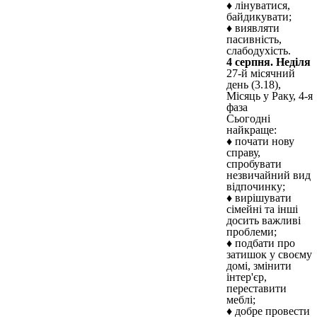
♦ лінуватися,
байдикувати;
♦ виявляти
пасивність,
слабодухість.
4 серпня. Неділя
27-й місячний
день (3.18),
Місяць у Раку, 4-я
фаза
Сьогодні
найкраще:
♦ почати нову
справу,
спробувати
незвичайний вид
відпочинку;
♦ вирішувати
сімейні та інші
досить важливі
проблеми;
♦ подбати про
затишок у своєму
домі, змінити
інтер'єр,
переставити
меблі;
♦ добре провести