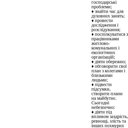
господарські
проблеми;
♦ знайти час для
духовних занять;
♦ провести
дослідження і
розслідування;
♦ поспілкуватися з
працівниками
житлово-
комунальних і
екологічних
організацій;
♦ діяти обережно;
♦ обговорити свої
план з колегами і
близькими
людьми;
♦ підвести
підсумки,
створити плани
на майбутнє.
Сьогодні
небезпечно:
♦ діяти під
впливом заздрість,
ревнощі, злість та
інших похмурих