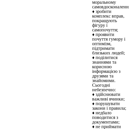
моральному
самовдосконаленн
♦ зробити
комплекс вправ,
покращують
фігуру і
самопочуття;
♦ проявити
почуття гумору і
оптимізм,
підтримати
близьких людей;
♦ поділитися
знаннями та
корисною
інформацією з
друзями та
знайомими.
Сьогодні
небезпечно:
♦ здійснювати
важливі вчинки;
♦ порушувати
закони і правила;
♦ недбало
поводитися з
документами;
♦ не приймати