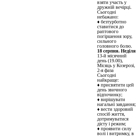
взяти участь у
дружній вечірці.
Сьогодні
небажано:
♦ безтурботно
ставитися до
раптового
погіршення зору,
сильного
головного болю.
18 серпня. Неділя
13-й місячний
день (19.00),
Місяць у Козерозі,
2-я фаза
Сьогодні
найкраще:
♦ присвятити цей
день звичного
відпочинку;
♦ вирішувати
нагальні завдання;
♦ вести здоровий
спосіб життя,
дотримуватися
дієту і режим;
♦ проявити силу
волі і витримку, в