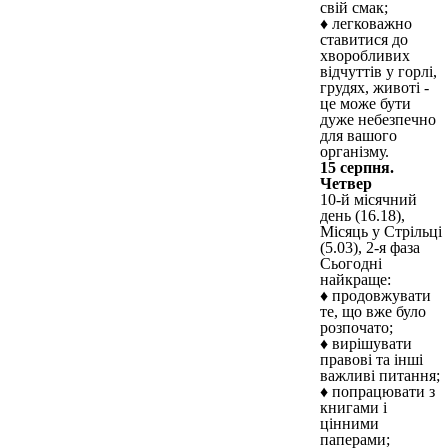
свій смак;
♦ легковажно
ставитися до
хворобливих
відчуттів у горлі,
грудях, животі -
це може бути
дуже небезпечно
для вашого
організму.
15 серпня.
Четвер
10-й місячний
день (16.18),
Місяць у Стрільці
(5.03), 2-я фаза
Сьогодні
найкраще:
♦ продовжувати
те, що вже було
розпочато;
♦ вирішувати
правові та інші
важливі питання;
♦ попрацювати з
книгами і
цінними
паперами;