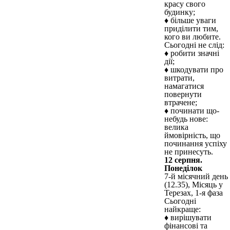
красу свого
будинку;
♦ більше уваги
приділити тим,
кого ви любите.
Сьогодні не слід:
♦ робити значні
дії;
♦ шкодувати про
витрати,
намагатися
повернути
втрачене;
♦ починати що-
небудь нове:
велика
ймовірність, що
починання успіху
не принесуть.
12 серпня.
Понеділок
7-й місячний день
(12.35), Місяць у
Терезах, 1-я фаза
Сьогодні
найкраще:
♦ вирішувати
фінансові та