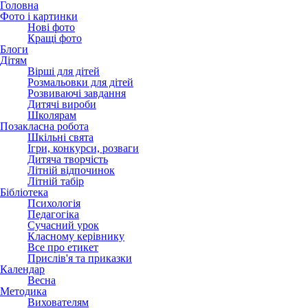
Головна
Фото і картинки
Нові фото
Кращі фото
Блоги
Дітям
Вірші для дітей
Розмальовки для дітей
Розвиваючі завдання
Дитячі вироби
Школярам
Позакласна робота
Шкільні свята
Ігри, конкурси, розваги
Дитяча творчість
Літній відпочинок
Літній табір
Бібліотека
Психологія
Педагогіка
Сучасний урок
Класному керівнику
Все про етикет
Прислів'я та приказки
Календар
Весна
Методика
Вихователям