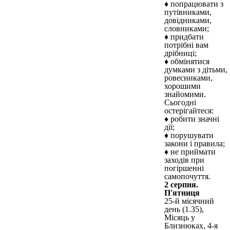
♦ попрацювати з
путівниками,
довідниками,
словниками;
♦ придбати
потрібні вам
дрібниці;
♦ обмінятися
думками з дітьми,
ровесниками,
хорошими
знайомими.
Сьогодні
остерігайтеся:
♦ робити значні
дії;
♦ порушувати
закони і правила;
♦ не приймати
заходів при
погіршенні
самопочуття.
2 серпня.
П'ятниця
25-й місячний
день (1.35),
Місяць у
Близнюках, 4-я