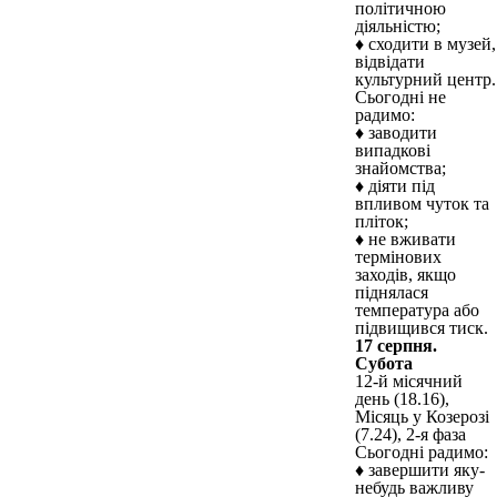
політичною
діяльністю;
♦ сходити в музей,
відвідати
культурний центр.
Сьогодні не
радимо:
♦ заводити
випадкові
знайомства;
♦ діяти під
впливом чуток та
пліток;
♦ не вживати
термінових
заходів, якщо
піднялася
температура або
підвищився тиск.
17 серпня.
Субота
12-й місячний
день (18.16),
Місяць у Козерозі
(7.24), 2-я фаза
Сьогодні радимо:
♦ завершити яку-
небудь важливу