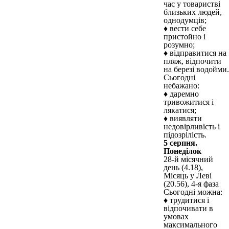
час у товаристві
близьких людей,
однодумців;
♦ вести себе
пристойно і
розумно;
♦ відправитися на
пляж, відпочити
на березі водойми.
Сьогодні
небажано:
♦ даремно
тривожитися і
лякатися;
♦ виявляти
недовірливість і
підозрілість.
5 серпня.
Понеділок
28-й місячний
день (4.18),
Місяць у Леві
(20.56), 4-я фаза
Сьогодні можна:
♦ трудитися і
відпочивати в
умовах
максимального