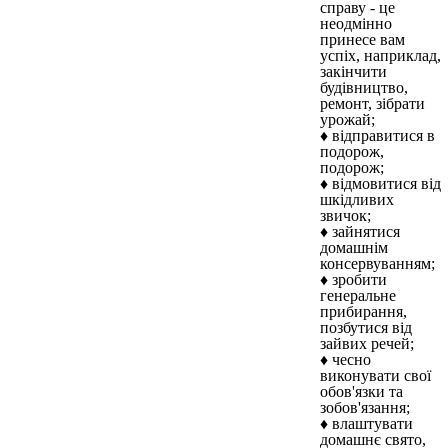
справу - це
неодмінно
принесе вам
успіх, наприклад,
закінчити
будівництво,
ремонт, зібрати
урожай;
♦ відправитися в
подорож,
подорож;
♦ відмовитися від
шкідливих
звичок;
♦ зайнятися
домашнім
консервуванням;
♦ зробити
генеральне
прибирання,
позбутися від
зайвих речей;
♦ чесно
виконувати свої
обов'язки та
зобов'язання;
♦ влаштувати
домашнє свято,