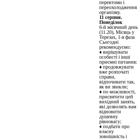
перевтоми і
переохолодження
організму.
11 серпня.
Понеділок
6-й місячний день
(11.20), Місяць у
Терезах, 1-я фаза
Сьогодні
рекомендуємо:
♦ вирішувати
особисті і інші
приємні питання;
♦ продовжувати
вже розпочаті
справи,
відпочивати так,
як ви звикли;
♦ по можливості,
присвятити цей
вихідний занять,
які дозволять вам
відновити
душевну
рівновагу;
♦ подбати про
власну
зовнішність і