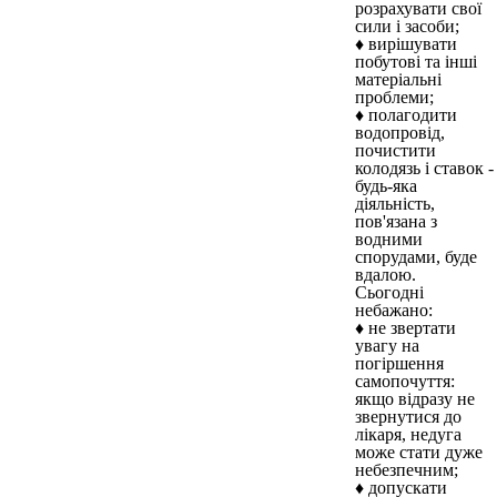
розрахувати свої
сили і засоби;
♦ вирішувати
побутові та інші
матеріальні
проблеми;
♦ полагодити
водопровід,
почистити
колодязь і ставок -
будь-яка
діяльність,
пов'язана з
водними
спорудами, буде
вдалою.
Сьогодні
небажано:
♦ не звертати
увагу на
погіршення
самопочуття:
якщо відразу не
звернутися до
лікаря, недуга
може стати дуже
небезпечним;
♦ допускати