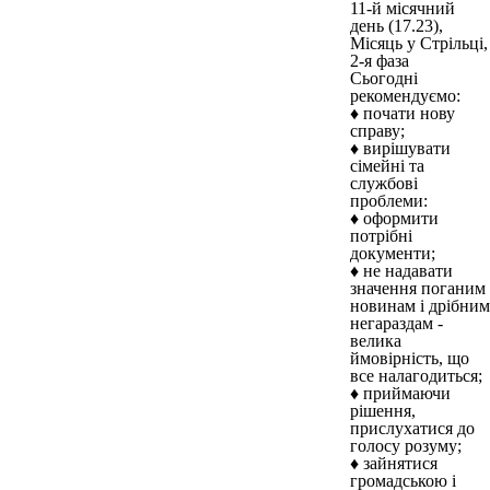
11-й місячний
день (17.23),
Місяць у Стрільці,
2-я фаза
Сьогодні
рекомендуємо:
♦ почати нову
справу;
♦ вирішувати
сімейні та
службові
проблеми:
♦ оформити
потрібні
документи;
♦ не надавати
значення поганим
новинам і дрібним
негараздам -
велика
ймовірність, що
все налагодиться;
♦ приймаючи
рішення,
прислухатися до
голосу розуму;
♦ зайнятися
громадською і