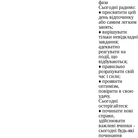
фаза
Сьогодні радимо:
♦ присвятити цей
день відпочинку
або самим легким
занять;
♦ вирішувати
тільки невідкладні
завдання;
адекватно
реагувати на
події, що
відбуваються;
♦ правильно
розрахувати свій
час і сили;
♦ проявити
оптимізм,
повірити в свою
удачу.
Сьогодні
остерігайтеся:
♦ починати нові
справи,
здійснювати
важливі вчинки -
сьогодні будь-які
починання