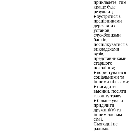
прикладете, тим
краще буде
результат;
♦ зустрітися з
працівниками
державних
установ,
службовцями
банків,
поспілкуватися з
викладачами
вузів,
представниками
старшого
покоління;
♦ користуватися
соціальними та
іншими пільгами;
♦ посадити
вьюнки, посіяти
газонну траву;
♦ більше уваги
приділити
дружині(у) та
іншим членам
сім'ї.
Сьогодні не
радимо: