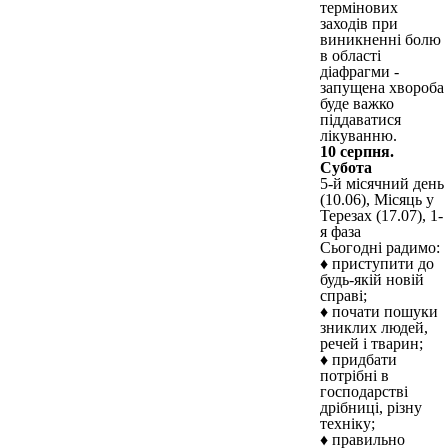
термінових
заходів при
виникненні болю
в області
діафрагми -
запущена хвороба
буде важко
піддаватися
лікуванню.
10 серпня.
Субота
5-й місячний день
(10.06), Місяць у
Терезах (17.07), 1-
я фаза
Сьогодні радимо:
♦ приступити до
будь-якій новій
справі;
♦ почати пошуки
зниклих людей,
речей і тварин;
♦ придбати
потрібні в
господарстві
дрібниці, різну
техніку;
♦ правильно