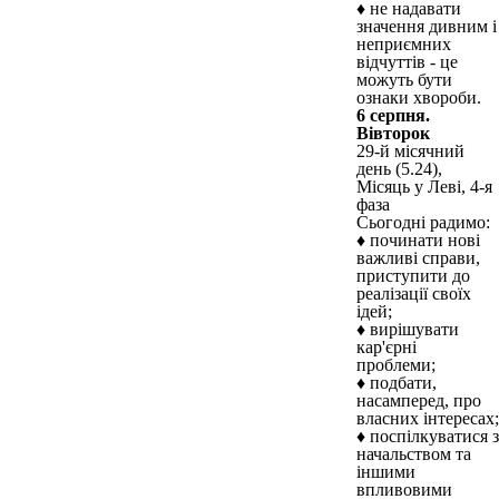
♦ не надавати
значення дивним і
неприємних
відчуттів - це
можуть бути
ознаки хвороби.
6 серпня.
Вівторок
29-й місячний
день (5.24),
Місяць у Леві, 4-я
фаза
Сьогодні радимо:
♦ починати нові
важливі справи,
приступити до
реалізації своїх
ідей;
♦ вирішувати
кар'єрні
проблеми;
♦ подбати,
насамперед, про
власних інтересах;
♦ поспілкуватися з
начальством та
іншими
впливовими