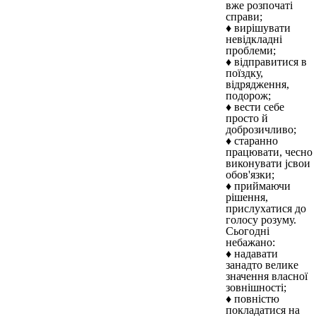
вже розпочаті
справи;
♦ вирішувати
невідкладні
проблеми;
♦ відправитися в
поїздку,
відрядження,
подорож;
♦ вести себе
просто й
доброзичливо;
♦ старанно
працювати, чесно
виконувати jсвои
обов'язки;
♦ приймаючи
рішення,
прислухатися до
голосу розуму.
Сьогодні
небажано:
♦ надавати
занадто велике
значення власної
зовнішності;
♦ повністю
покладатися на