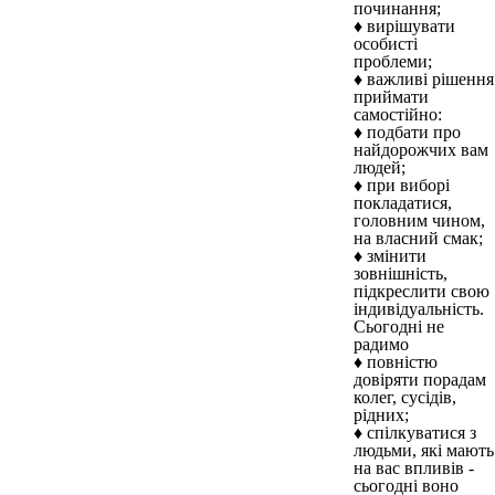
починання;
♦ вирішувати
особисті
проблеми;
♦ важливі рішення
приймати
самостійно:
♦ подбати про
найдорожчих вам
людей;
♦ при виборі
покладатися,
головним чином,
на власний смак;
♦ змінити
зовнішність,
підкреслити свою
індивідуальність.
Сьогодні не
радимо
♦ повністю
довіряти порадам
колег, сусідів,
рідних;
♦ спілкуватися з
людьми, які мають
на вас впливів -
сьогодні воно