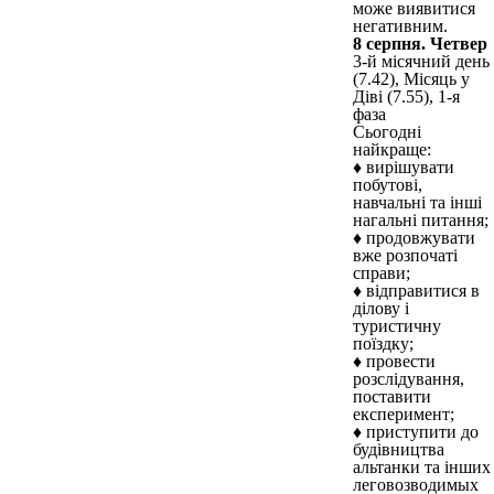
може виявитися
негативним.
8 серпня. Четвер
3-й місячний день
(7.42), Місяць у
Діві (7.55), 1-я
фаза
Сьогодні
найкраще:
♦ вирішувати
побутові,
навчальні та інші
нагальні питання;
♦ продовжувати
вже розпочаті
справи;
♦ відправитися в
ділову і
туристичну
поїздку;
♦ провести
розслідування,
поставити
експеримент;
♦ приступити до
будівництва
альтанки та інших
леговозводимых