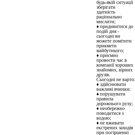
будь-якій ситуації
зберігати
здатність
раціонально
мислити;
♦ придивитися до
подій дня -
сьогодні ви
можете помітити
прикмети
майбутнього;
♦ приємно
провести час в
компанії хороших
знайомих, вірних
друзів.
Сьогодні не варто:
♦ здійснювати
важливі вчинки;
♦ порушувати
правила
дорожнього руху;
♦ необережно
поводитися з
водою;
♦ не вживати
екстрених заходів
при погіршенні