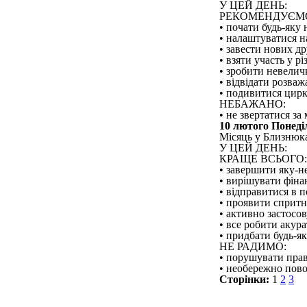
У ЦЕЙ ДЕНЬ:
РЕКОМЕНДУЄМ
• почати будь-яку
• налаштуватися н
• завести нових др
• взяти участь у р
• зробити невелич
• відвідати розва
• подивитися цирк
НЕБАЖАНО:
• не звертатися з
10 лютого Понеді
Місяць у Близнюках
У ЦЕЙ ДЕНЬ:
КРАЩЕ ВСЬОГО:
• завершити яку-не
• вирішувати фіна
• відправитися в 
• проявити спритні
• активно застосов
• все робити акура
• придбати будь-як
НЕ РАДИМО:
• порушувати прав
• необережно пово
Сторінки:
1
2
3