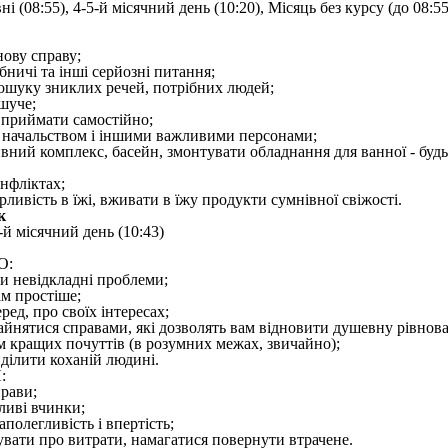
і (08:55), 4-5-й місячний день (10:20), Місяць без курсу (до 08:55
нову справу;
бничі та інші серйозні питання;
ошуку зниклих речей, потрібних людей;
ішуче;
 приймати самостійно;
з начальством і іншими важливими персонами;
вний комплекс, басейн, змонтувати обладнання для ванної - будь-
онфліктах;
рливість в їжі, вживати в їжу продукти сумнівної свіжості.
к
-й місячний день (10:43)
О:
ки невідкладні проблеми;
ам простіше;
ред, про своїх інтересах;
зайнятися справами, які дозволять вам відновити душевну рівнова
ом кращих почуттів (в розумних межах, звичайно);
иділити коханій людині.
:
прави;
ливі вчинки;
аполегливість і впертість;
увати про витрати, намагатися повернути втрачене.