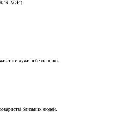
8:49-22:44)
оже стати дуже небезпечною.
 товаристві близьких людей.