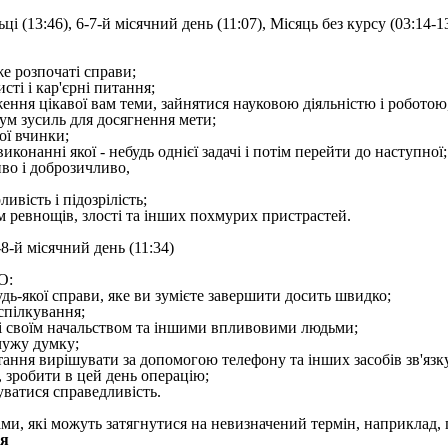
ці (13:46), 6-7-й місячний день (11:07), Місяць без курсу (03:14-1
е розпочаті справи;
сті і кар'єрні питання;
ення цікавої вам теми, зайнятися науковою діяльністю і роботою,
ум зусиль для досягнення мети;
ої вчинки;
виконанні якої - небудь однієї задачі і потім перейти до наступної;
иво і доброзичливо,
ивість і підозрілість;
ом ревнощів, злості та інших похмурих пристрастей.
-8-й місячний день (11:34)
О:
дь-якої справи, яке ви зумієте завершити досить швидко;
спілкування;
зі своїм начальством та іншими впливовими людьми;
 чужу думку;
тання вирішувати за допомогою телефону та інших засобів зв'язк
, зробити в цей день операцію;
уватися справедливість.
ами, які можуть затягнутися на невизначений термін, наприклад,
ця