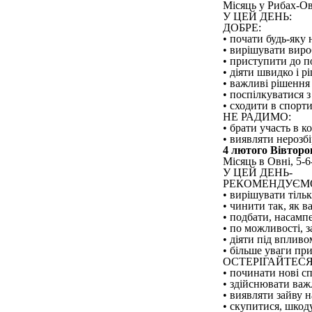
Місяць у Рибах-Овн
У ЦЕЙ ДЕНЬ:
ДОБРЕ:
• почати будь-яку 
• вирішувати виро
• приступити до п
• діяти швидко і р
• важливі рішення
• поспілкуватися 
• сходити в спорти
НЕ РАДИМО:
• брати участь в к
• виявляти нерозбі
4 лютого Вівторо
Місяць в Овні, 5-6
У ЦЕЙ ДЕНЬ-
РЕКОМЕНДУЄМ
• вирішувати тіль
• чинити так, як в
• подбати, насампе
• по можливості, 
• діяти під вплив
• більше уваги пр
ОСТЕРІГАЙТЕСЯ
• починати нові с
• здійснювати важ
• виявляти зайву н
• скупитися, шкод