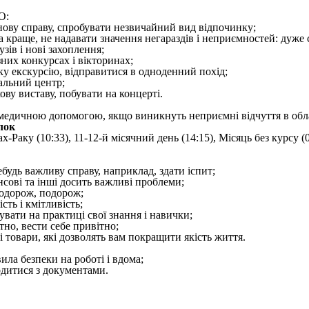
О:
 нову справу, спробувати незвичайний вид відпочинку;
а краще, не надавати значення негараздів і неприємностей: дуже 
узів і нові захоплення;
ізних конкурсах і вікторинах;
ку екскурсію, відправитися в одноденний похід;
жальний центр;
ову виставу, побувати на концерті.
а медичною допомогою, якщо виникнуть неприємні відчуття в обла
лок
-Раку (10:33), 11-12-й місячний день (14:15), Місяць без курсу (0
будь важливу справу, наприклад, здати іспит;
нсові та інші досить важливі проблеми;
подорож, подорож;
сть і кмітливість;
увати на практиці свої знання і навички;
тно, вести себе привітно;
і товари, які дозволять вам покращити якість життя.
ила безпеки на роботі і вдома;
дитися з документами.