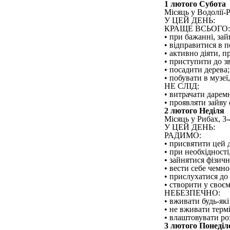
1 лютого Субота
Місяць у Водолії-Ри
У ЦЕЙ ДЕНЬ:
КРАЩЕ ВСЬОГО:
• при бажанні, за
• відправитися в 
• активно діяти, 
• приступити до зв
• посадити дерева;
• побувати в музеї,
НЕ СЛІД:
• витрачати даремн
• проявляти зайву 
2 лютого Неділя
Місяць у Рибах, 3-4
У ЦЕЙ ДЕНЬ:
РАДИМО:
• присвятити цей 
• при необхідності
• зайнятися фізич
• вести себе чемно
• прислухатися до
• створити у своє
НЕБЕЗПЕЧНО:
• вживати будь-які 
• не вживати терм
• влаштовувати ро
3 лютого Понеділ