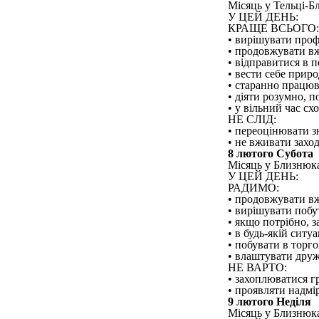
Місяць у Тельці-Бл
У ЦЕЙ ДЕНЬ:
КРАЩЕ ВСЬОГО:
• вирішувати проф
• продовжувати вж
• відправитися в 
• вести себе прир
• старанно працюва
• діяти розумно, 
• у вільний час схо
НЕ СЛІД:
• переоцінювати з
• не вживати захо
8 лютого Субота
Місяць у Близнюка
У ЦЕЙ ДЕНЬ:
РАДИМО:
• продовжувати вж
• вирішувати побут
• якщо потрібно, з
• в будь-якій ситуа
• побувати в торг
• влаштувати друж
НЕ ВАРТО:
• захоплюватися г
• проявляти надмі
9 лютого Неділя
Місяць у Близнюка