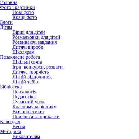
Головна
Фото і картинки
Нові фото
Кращі фото
Блоги
Дітям
Вірші для дітей
Розмальовки для дітей
Розвиваючі завдання
Дитячі вироби
Школярам
Позакласна робота
Шкільні свята
Ігри, конкурси, розваги
Дитяча творчість
Літній відпочинок
Літній табір
Бібліотека
Психологія
Педагогіка
Сучасний урок
Класному керівнику
Все про етикет
Прислів'я та приказки
Календар
Весна
Методика
Вихователям