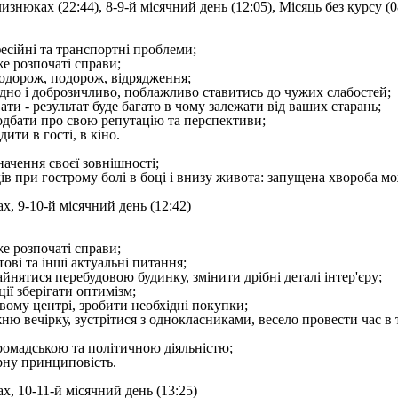
изнюках (22:44), 8-9-й місячний день (12:05), Місяць без курсу (0
есійні та транспортні проблеми;
е розпочаті справи;
подорож, подорож, відрядження;
одно і доброзичливо, поблажливо ставитись до чужих слабостей;
ти - результат буде багато в чому залежати від ваших старань;
подбати про свою репутацію та перспективи;
дити в гості, в кіно.
начення своєї зовнішності;
дів при гострому болі в боці і внизу живота: запущена хвороба м
х, 9-10-й місячний день (12:42)
е розпочаті справи;
ові та інші актуальні питання;
айнятися перебудовою будинку, змінити дрібні деталі інтер'єру;
ції зберігати оптимізм;
овому центрі, зробити необхідні покупки;
ню вечірку, зустрітися з однокласниками, весело провести час в
ромадською та політичною діяльністю;
рну принциповість.
х, 10-11-й місячний день (13:25)