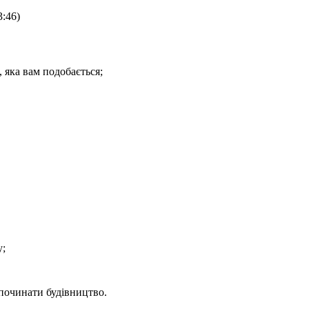
3:46)
 яка вам подобається;
у;
 починати будівництво.