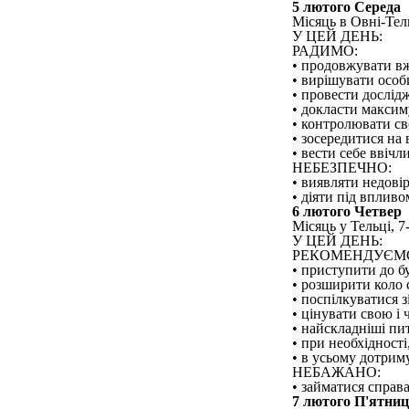
5 лютого Середа
Місяць в Овні-Тель
У ЦЕЙ ДЕНЬ:
РАДИМО:
• продовжувати вж
• вирішувати особи
• провести дослідж
• докласти максим
• контролювати св
• зосередитися на 
• вести себе ввічл
НЕБЕЗПЕЧНО:
• виявляти недовірл
• діяти під вплив
6 лютого Четвер
Місяць у Тельці, 7
У ЦЕЙ ДЕНЬ:
РЕКОМЕНДУЄМ
• приступити до бу
• розширити коло 
• поспілкуватися 
• цінувати свою і
• найскладніші пи
• при необхідності
• в усьому дотрим
НЕБАЖАНО:
• займатися справ
7 лютого П'ятни