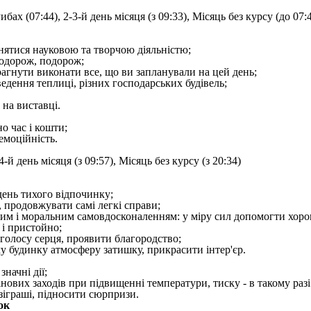
бах (07:44), 2-3-й день місяця (з 09:33), Місяць без курсу (до 07:
йнятися науковою та творчою діяльністю;
подорож, подорож;
прагнути виконати все, що ви запланували на цей день;
едення теплиці, різних господарських будівель;
 на виставці.
о час і кошти;
емоційність.
-й день місяця (з 09:57), Місяць без курсу (з 20:34)
день тихого відпочинку;
, продовжувати самі легкі справи;
ним і моральним самовдосконаленням: у міру сил допомогти хоро
 і пристойно;
 голосу серця, проявити благородство;
му будинку атмосферу затишку, прикрасити інтер'єр.
значні дії;
інових заходів при підвищенні температури, тиску - в такому раз
зіграші, підносити сюрпризи.
ок