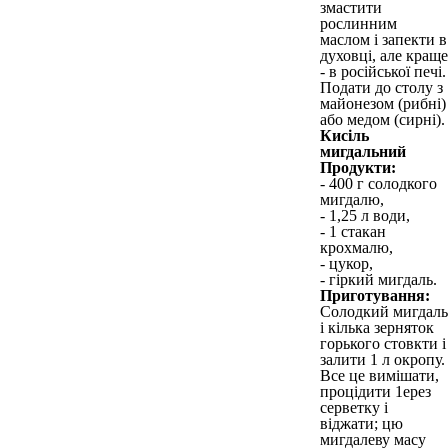
змастити
рослинним
маслом і запекти в
духовці, але краще
- в російської печі.
Подати до столу з
майонезом (рибні)
або медом (сирні).
Кисіль
мигдальний
Продукти:
- 400 г солодкого
мигдалю,
- 1,25 л води,
- 1 стакан
крохмалю,
- цукор,
- гіркий мигдаль.
Приготування:
Солодкий мигдаль
і кілька зерняток
горького стовкти і
залити 1 л окропу.
Все це вимішати,
процідити 1ерез
серветку і
віджати; цю
мигдалеву масу