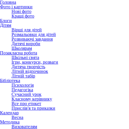
Головна
Фото і картинки
Нові фото
Кращі фото
Блоги
Дітям
Вірші для дітей
Розмальовки для дітей
Розвиваючі завдання
Дитячі вироби
Школярам
Позакласна робота
Шкільні свята
Ігри, конкурси, розваги
Дитяча творчість
Літній відпочинок
Літній табір
Бібліотека
Психологія
Педагогіка
Сучасний урок
Класному керівнику
Все про етикет
Прислів'я та приказки
Календар
Весна
Методика
Вихователям