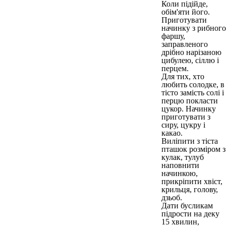
Коли підійде,
обім'яти його.
Приготувати
начинку з рибного
фаршу,
заправленого
дрібно нарізаною
цибулею, сіллю і
перцем.
Для тих, хто
любить солодке, в
тісто замість солі і
перцю покласти
цукор. Начинку
приготувати з
сиру, цукру і
какао.
Виліпити з тіста
пташок розміром з
кулак, тулуб
наповнити
начинкою,
прикріпити хвіст,
крильця, голову,
дзьоб.
Дати бусликам
підрости на деку
15 хвилин,