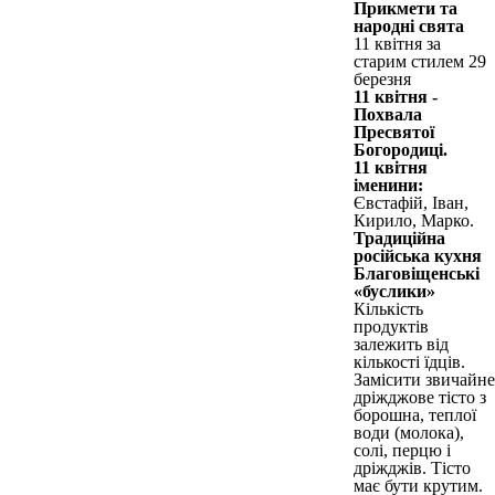
Прикмети та
народні свята
11 квітня за
старим стилем 29
березня
11 квітня -
Похвала
Пресвятої
Богородиці.
11 квітня
іменини:
Євстафій, Іван,
Кирило, Марко.
Традиційна
російська кухня
Благовіщенські
«буслики»
Кількість
продуктів
залежить від
кількості їдців.
Замісити звичайне
дріжджове тісто з
борошна, теплої
води (молока),
солі, перцю і
дріжджів. Тісто
має бути крутим.