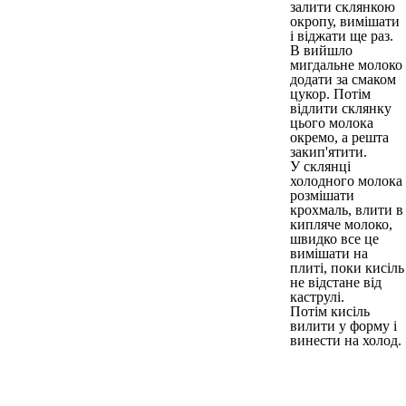
залити склянкою
окропу, вимішати
і віджати ще раз.
В вийшло
мигдальне молоко
додати за смаком
цукор. Потім
відлити склянку
цього молока
окремо, а решта
закип'ятити.
У склянці
холодного молока
розмішати
крохмаль, влити в
кипляче молоко,
швидко все це
вимішати на
плиті, поки кисіль
не відстане від
каструлі.
Потім кисіль
вилити у форму і
винести на холод.