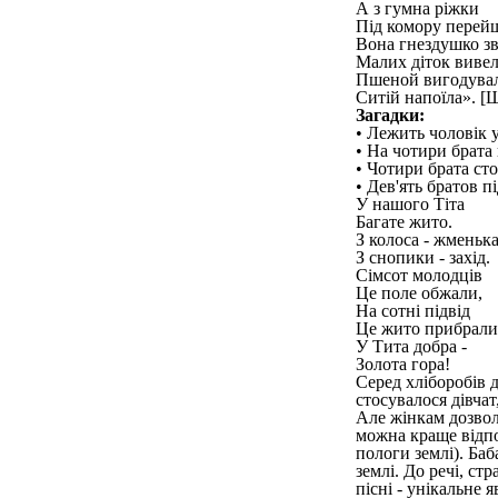
А з гумна ріжки
Під комору перей
Вона гнездушко зв
Малих діток вивел
Пшеной вигодувал
Ситій напоїла». [
Загадки:
• Лежить чоловік у
• На чотири брата
• Чотири брата сто
• Дев'ять братов пі
У нашого Тіта
Багате жито.
З колоса - жменька
З снопики - захід.
Сімсот молодців
Це поле обжали,
На сотні підвід
Це жито прибрали
У Тита добра -
Золота гора!
Серед хліборобів 
стосувалося дівчат
Але жінкам дозволя
можна краще відпо
пологи землі). Баб
землі. До речі, ст
пісні - унікальне