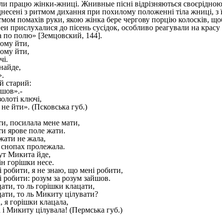
и працю жінки-жниці. Жнивные пісні відрізняються своєрідною 
несені з ритмом дихання при похилому положенні тіла жниці, з її
тмом помахів руки, якою жінка бере чергову порцію колосків, щоб 
 прислухалися до пісень сусідок, особливо реагували на красу те
а по полю» [Земцовский, 144].
ому йти,
ому йти,
чі.
найде,
».
й старий:
йшов».-
олоті ключі,
 не йти». (Псковська губ.)
и, посилала мене мати,
и ярове поле жати.
жати не жала,
 снопах пролежала.
ут Микита йде,
ін горішки несе.
 робити, я не знаю, що мені робити,
і робити: розум за розум зайшов.
ати, то ль горішки клацати,
цати, то ль Микиту цілувати?
, я горішки клацала,
 і Микиту цілувала! (Пермська губ.)