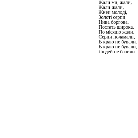
Жали ми, жали,
Жали-жали, -
Жнеи молоді,
Золоті серпи,
Нива боргова,
Постать широка.
По місяцю жали,
Серпи поламали,
В краю не бували.
В краю не бували,
Людей не бачили.