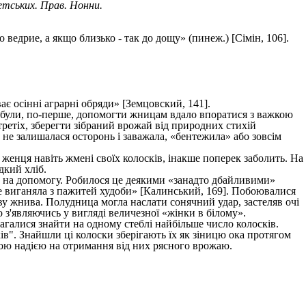
етських. Прав. Нонни.
 ведрие, а якщо близько - так до дощу» (пинеж.) [Сімін, 106].
ає осінні аграрні обряди» [Земцовский, 141].
і були, по-перше, допомогти жницам вдало впоратися з важкою
 третіх, зберегти зібраний врожай від природних стихій
и, не залишалася осторонь і заважала, «бентежила» або зовсім
 женця навіть жмені своїх колосків, інакше поперек заболить. На
дкий хліб.
ю на допомогу. Робилося це деякими «занадто дбайливими»
 не виганяла з пажитей худоби» [Калинський, 169]. Побоювалися
ву жнива. Полудница могла наслати сонячний удар, застеляв очі
 з'являючись у вигляді величезної «жінки в білому».
магалися знайти на одному стеблі найбільше число колосків.
ів". Знайшли ці колоски зберігають їх як зіницю ока протягом
рдою надією на отримання від них рясного врожаю.