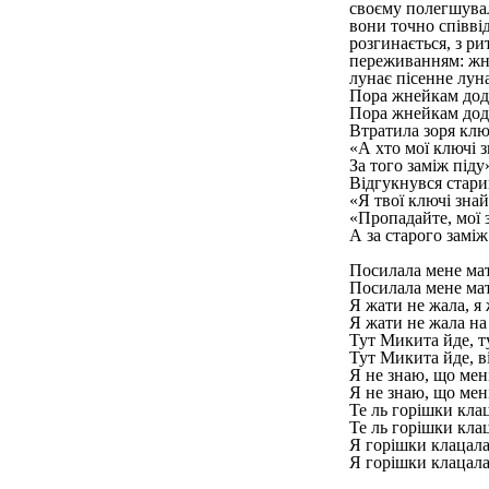
своєму полегшувал
вони точно співвід
розгинається, з ри
переживанням: жнеи
лунає пісенне лун
Пора жнейкам дод
Пора жнейкам дод
Втратила зоря клю
«А хто мої ключі з
За того заміж піду
Відгукнувся стари
«Я твої ключі зна
«Пропадайте, мої з
А за старого заміж
Посилала мене мат
Посилала мене мат
Я жати не жала, я 
Я жати не жала на
Тут Микита йде, т
Тут Микита йде, в
Я не знаю, що мені
Я не знаю, що мен
Те ль горішки клац
Те ль горішки кла
Я горішки клацала
Я горішки клацала