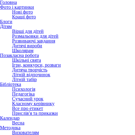
Головна
Фото і картинки
Нові фото
Кращі фото
Блоги
Дітям
Вірші для дітей
Розмальовки для дітей
Розвиваючі завдання
Дитячі вироби
Школярам
Позакласна робота
Шкільні свята
Ігри, конкурси, розваги
Дитяча творчість
Літній відпочинок
Літній табір
Бібліотека
Психологія
Педагогіка
Сучасний урок
Класному керівнику
Все про етикет
Прислів'я та приказки
Календар
Весна
Методика
Вихователям