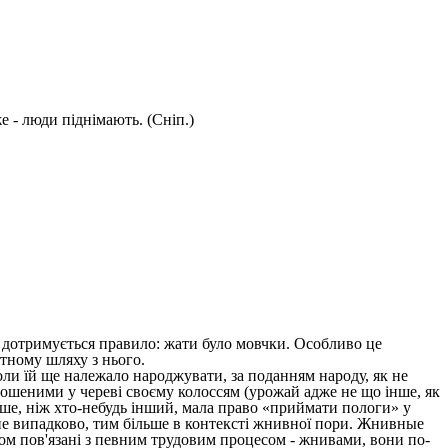
е - люди піднімають. (Сніп.)
о дотримується правило: жати було мовчки. Особливо це
ротному шляху з нього.
коли їй ще належало народжувати, за поданням народу, як не
ношеними у череві своєму колоссям (урожай адже не що інше, як
льше, ніж хто-небудь інший, мала право «приймати пологи» у
ко не випадково, тим більше в контексті жнивної пори. Жнивные
ном пов'язані з певним трудовим процесом - жнивами, вони по-