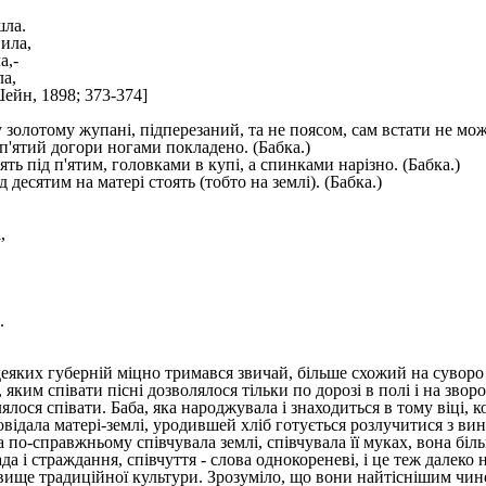
шла.
ила,
а,-
а,
Шейн, 1898; 373-374]
 золотому жупані, підперезаний, та не поясом, сам встати не мож
 п'ятий догори ногами покладено. (Бабка.)
ять під п'ятим, головками в купі, а спинками нарізно. (Бабка.)
д десятим на матері стоять (тобто на землі). (Бабка.)
,
.
деяких губерній міцно тримався звичай, більше схожий на сувор
, яким співати пісні дозволялося тільки по дорозі в полі і на зво
лося співати. Баба, яка народжувала і знаходиться в тому віці, 
відала матері-землі, уродившей хліб готується розлучитися з ви
а по-справжньому співчувала землі, співчувала її муках, вона бі
рада і страждання, співчуття - слова однокореневі, і це теж дале
 явище традиційної культури. Зрозуміло, що вони найтіснішим чи