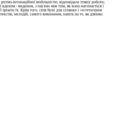
ритмо-інтонаційної мобільністю, відповідала темпу роботи;
 вдихом - видихом, з паузою між тим, як вона нагинається і
зрізати їх. Крім того, спів було для селянки і «естетичним
кстів, мелодій, самого виконання, навіть на те, як дзвінко