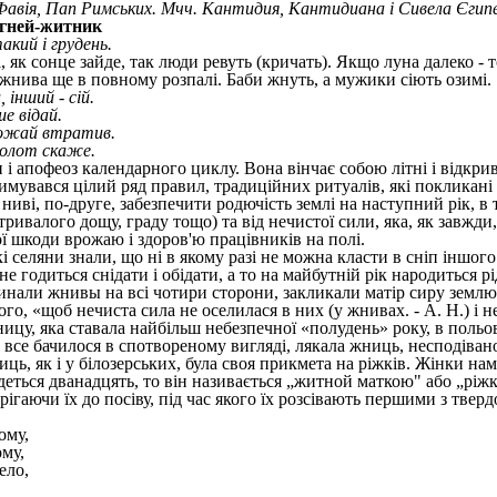
авія, Пап Римських. Мчч. Кантидия, Кантидиана і Сивела Єгип
игней-житник
акий і грудень.
 як сонце зайде, так люди ревуть (кричать). Якщо луна далеко - то
 жнива ще в повному розпалі. Баби жнуть, а мужики сіють озимі.
інший - сій.
ше відай.
рожай втратив.
молот скаже.
і апофеоз календарного циклу. Вона вінчає собою літні і відкрив
имувався цілий ряд правил, традиційних ритуалів, які покликан
ниві, по-друге, забезпечити родючість землі на наступний рік, в
 тривалого дощу, граду тощо) та від нечистої сили, яка, як завжд
ої шкоди врожаю і здоров'ю працівників на полі.
 селяни знали, що ні в якому разі не можна класти в сніп іншого
е годиться снідати і обідати, а то на майбутній рік народиться рі
инали жнивы на всі чотири сторони, закликали матір сиру земл
ого, «щоб нечиста сила не оселилася в них (у жнивах. - А. Н.) і
ицу, яка ставала найбільш небезпечної «полудень» року, в польо
 все бачилося в спотвореному вигляді, лякала жниць, несподівано
ць, як і у білозерських, була своя прикмета на ріжків. Жінки на
еться дванадцять, то він називається „житной маткою" або „ріжк
рігаючи їх до посіву, під час якого їх розсівають першими з тве
ому,
му,
ело,