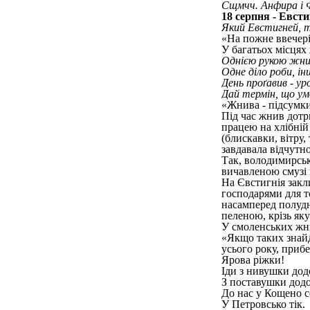
Сщмчч. Анфира і Ф
18 серпня - Евст
Який Евстигней, т
«На пожне ввечері,
У багатьох місцях
Однією рукою жни, 
Одне діло роби, ін
День проґавив - у
Дай термін, що у
«Жнива - підсумки 
Під час жнив дотр
працею на хлібній 
(блискавки, вітру,
завдавала відчутн
Так, володимирські
вичавленою смузі н
На Євстигнія закл
господарями для т
насамперед полудн
пеленою, крізь яку
У смоленських жни
«Якщо таких знайд
усього року, прибе
Ярова ріжки!
Іди з нивушки дод
З поставушки додо
До нас у Кощено с
У Петровсько тік.