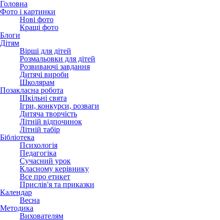
Головна
Фото і картинки
Нові фото
Кращі фото
Блоги
Дітям
Вірші для дітей
Розмальовки для дітей
Розвиваючі завдання
Дитячі вироби
Школярам
Позакласна робота
Шкільні свята
Ігри, конкурси, розваги
Дитяча творчість
Літній відпочинок
Літній табір
Бібліотека
Психологія
Педагогіка
Сучасний урок
Класному керівнику
Все про етикет
Прислів'я та приказки
Календар
Весна
Методика
Вихователям