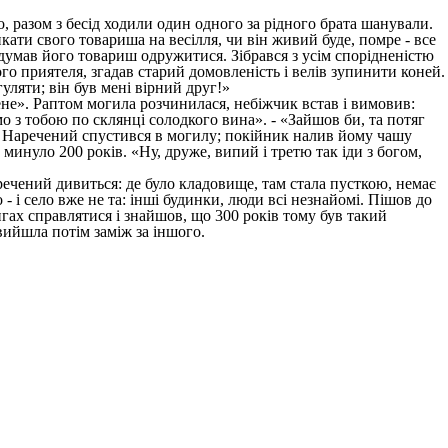
 разом з бесід ходили один одного за рідного брата шанували.
ати свого товариша на весілля, чи він живий буде, помре - все
 задумав його товариш одружитися. Зібрався з усім спорідненістю
ого приятеля, згадав старий домовленість і велів зупинити коней.
гуляти; він був мені вірний друг!»
не». Раптом могила розчинилася, небіжчик встав і вимовив:
о з тобою по склянці солодкого вина». - «Зайшов би, та потяг
и». Наречений спустився в могилу; покійник налив йому чашу
минуло 200 років. «Ну, друже, випий і третю так іди з богом,
ечений дивиться: де було кладовище, там стала пусткою, немає
о - і село вже не та: інші будинки, люди всі незнайомі. Пішов до
игах справлятися і знайшов, що 300 років тому був такий
вийшла потім заміж за іншого.