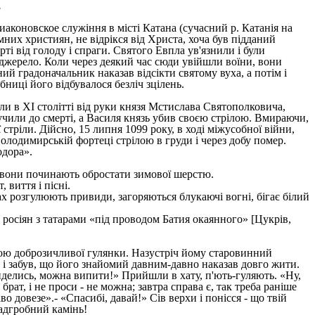
.
аконовское служіння в місті Катана (сучасний р. Катанія на
мних християн, не відрікся від Христа, хоча був підданий
ті від голоду і спраги. Святого Евпла ув'язнили і були
я джерело. Коли через деякий час сюди увійшли воїни, вони
й градоначальник наказав відсікти святому вуха, а потім і
ниці його відбувалося безліч зцілень.
и в XI столітті від руки князя Мстислава Святополковича,
учили до смерті, а Василя князь убив своєю стрілою. Вмираючи,
 стріли. Дійсно, 15 липня 1099 року, в ході міжусобної війни,
олодимирській фортеці стрілою в груди і через добу помер.
одора».
у вони починають обростати зимової шерстю.
виття і пісні.
лах розгулюють привиди, загоряються блукаючі вогні, бігає білий
м росіян з татарами «під проводом Батия окаянного» [Цукрів,
елою доброзичливої гулянки. Назустріч йому старовинний
ка і забув, що його знайомий давним-давно наказав довго жити.
виделись, можна випити!» Прийшли в хату, п'ють-гуляють. «Ну,
рат, і не проси - не можна; завтра справа є, так треба раніше
о довезе».- «Спасибі, давай!» Сів верхи і понісся - що твій
надгробний камінь!