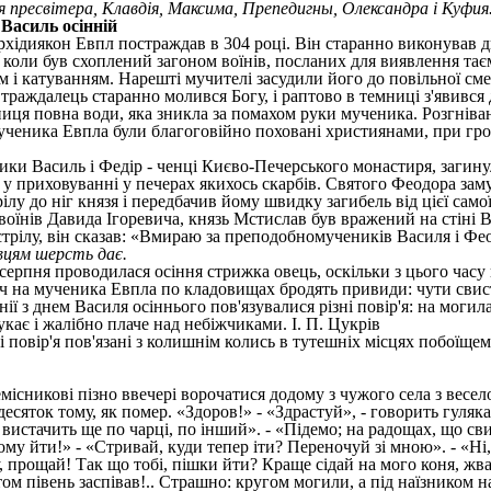
я пресвітера, Клавдія, Максима, Препедигны, Олександра і Куфия
 Василь осінній
хідиякон Евпл постраждав в 304 році. Він старанно виконував ди
, коли був схоплений загоном воїнів, посланих для виявлення тає
 і катуванням. Нарешті мучителі засудили його до повільної смер
 Страждалець старанно молився Богу, і раптово в темниці з'явивс
иця повна води, яка зникла за помахом руки мученика. Розгнівани
ученика Евпла були благоговійно поховані християнами, при гроб
и Василь і Федір - ченці Києво-Печерського монастиря, загинул
 у приховуванні у печерах якихось скарбів. Святого Феодора зам
лу до ніг князя і передбачив йому швидку загибель від цієї самої
воїнів Давида Ігоревича, князь Мстислав був вражений на стіні В
трілу, він сказав: «Вмираю за преподобномучеників Василя і Фе
вцям шерсть дає.
 серпня проводилася осіння стрижка овець, оскільки з цього час
ч на мученика Евпла по кладовищах бродять привиди: чути свист, 
нії з днем Василя осіннього пов'язувалися різні повір'я: на моги
кає і жалібно плаче над небіжчиками. І. П. Цукрів
і повір'я пов'язані з колишнім колись в тутешніх місцях побоїще
місникові пізно ввечері ворочатися додому з чужого села з вес
 десяток тому, як помер. «Здоров!» - «Здрастуй», - говорить гуля
 вистачить ще по чарці, по інший». - «Підемо; на радощах, що с
у йти!» - «Стривай, куди тепер іти? Переночуй зі мною». - «Ні, б
, прощай! Так що тобі, пішки йти? Краще сідай на мого коня, жвав
том півень заспівав!.. Страшно: кругом могили, а під наїзником 