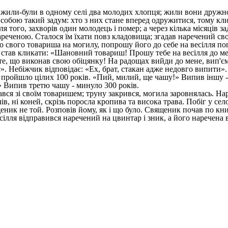
 жили-були в одному селі два молодих хлопця; жили вони дружно,
собою такий задум: хто з них стане вперед одружитися, тому клик
сля того, захворів один молодець і помер; а через кілька місяців
нареченою. Сталося їм їхати повз кладовища; згадав наречений св
 до свого товариша на могилу, попрошу його до себе на весілля по
 став кликати: «Шановний товариш! Прошу тебе на весілля до ме
ате, що виконав свою обіцянку! На радощах вийди до мене, вип'єм
ає». Небіжчик відповідає: «Ех, брат, стакан адже недовго випит
і пройшло цілих 100 років. «Пий, милий, ще чашу!» Випив іншу - 
!» Випив третю чашу - минуло 300 років.
ся зі своїм товаришем; труну закрився, могила заровнялась. Нар
чів, ні коней, скрізь поросла кропива та висока трава. Побіг у сел
щеник не той. Розповів йому, як і що було. Священик почав по кн
сілля відправився наречений на цвинтар і зник, а його наречена 