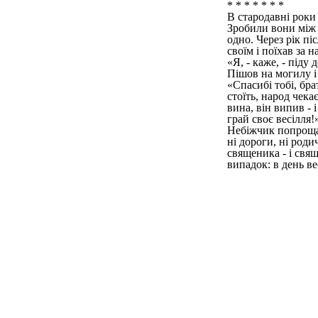
* * * * * * *
В стародавні роки
Зробили вони між 
одно. Через рік пі
своїм і поїхав за 
«Я, - каже, - піду
Пішов на могилу і
«Спасибі тобі, бр
стоїть, народ чек
вина, він випив - 
грай своє весілля
Небіжчик попрощав
ні дороги, ні роди
священика - і свя
випадок: в день ве