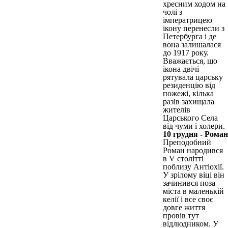
хресним ходом на
чолі з
імператрицею
ікону перенесли з
Петербурга і де
вона залишалася
до 1917 року.
Вважається, що
ікона двічі
рятувала царську
резиденцію від
пожежі, кілька
разів захищала
жителів
Царського Села
від чуми і холери.
10 грудня - Роман
Преподобний
Роман народився
в V столітті
поблизу Антіохії.
У зрілому віці він
зачинився поза
міста в маленькій
келії і все своє
довге життя
провів тут
відлюдником. У