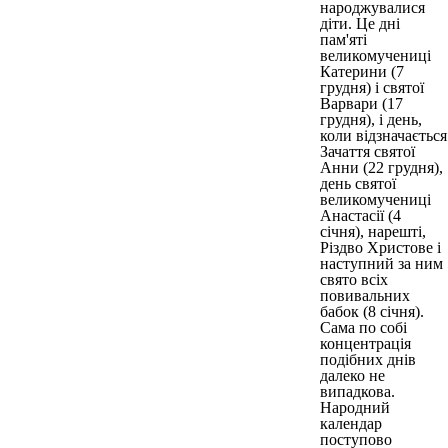
народжувалися
діти. Це дні
пам'яті
великомучениці
Катерини (7
грудня) і святої
Варвари (17
грудня), і день,
коли відзначається
Зачаття святої
Анни (22 грудня),
день святої
великомучениці
Анастасії (4
січня), нарешті,
Різдво Христове і
наступний за ним
свято всіх
повивальних
бабок (8 січня).
Сама по собі
концентрація
подібних днів
далеко не
випадкова.
Народний
календар
поступово