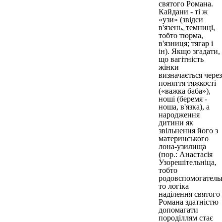
святого Романа.
Кайдани - ті ж
«узи» (звідси
в'язень, темниці,
тобто тюрма,
в'язниця; тягар і
ін). Якщо згадати,
що вагітність
жінки
визначається через
поняття тяжкості
(«важка баба»),
ноші (беремя -
ноша, в'язка), а
народження
дитини як
звільнення його з
материнського
лона-узилища
(пор.: Анастасія
Узорешітельніца,
тобто
родовспомогатель
то логіка
наділення святого
Романа здатністю
допомагати
породіллям стає