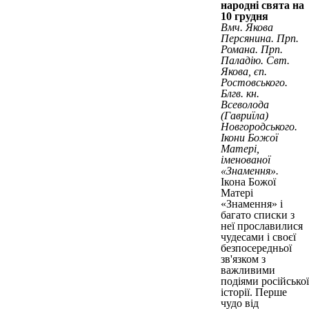
народні свята на
10 грудня
Вмч. Якова
Персянина. Прп.
Романа. Прп.
Паладію. Свт.
Якова, єп.
Ростовського.
Блгв. кн.
Всеволода
(Гавриїла)
Новгородського.
Ікони Божої
Матері,
іменованої
«Знамення».
Ікона Божої
Матері
«Знамення» і
багато списки з
неї прославилися
чудесами і своєї
безпосередньої
зв'язком з
важливими
подіями російської
історії. Перше
чудо від