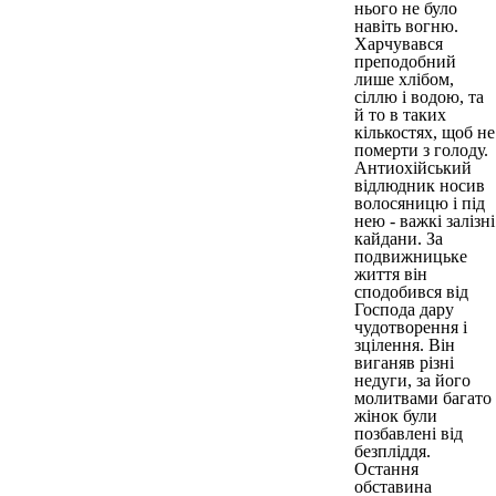
нього не було
навіть вогню.
Харчувався
преподобний
лише хлібом,
сіллю і водою, та
й то в таких
кількостях, щоб не
померти з голоду.
Антиохійський
відлюдник носив
волосяницю і під
нею - важкі залізні
кайдани. За
подвижницьке
життя він
сподобився від
Господа дару
чудотворення і
зцілення. Він
виганяв різні
недуги, за його
молитвами багато
жінок були
позбавлені від
безпліддя.
Остання
обставина