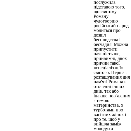
послужила
підставою того,
що святому
Роману
чудотворцю
російський народ
молиться про
дозвіл
бесплодства і
бесчадия. Можна
припустити
наявність ще,
принаймні, двох
причин такої
«спеціалізації»
святого. Перша -
розташування дня
пам'яті Романа в
оточенні інших
днів, так або
інакше пов'язаних
з темою
материнства, з
турботами про
вагітних жінок і
про те, щоб у
вийшла заміж
молодухи