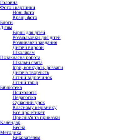
Головна
Фото і картинки
Нові фото
Кращі фото
Блоги
Дітям
Вірші для дітей
Розмальовки для дітей
Розвиваючі завдання
Дитячі вироби
Школярам
Позакласна робота
Шкільні свята
Ігри, конкурси, розваги
Дитяча творчість
Літній відпочинок
Літній табір
Бібліотека
Психологія
Педагогіка
Сучасний урок
Класному керівнику
Все про етикет
Прислів'я та приказки
Календар
Весна
Методика
Вихователям