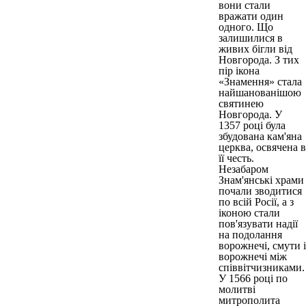
вони стали
вражати один
одного. Що
залишилися в
живих бігли від
Новгорода. З тих
пір ікона
«Знамення» стала
найшанованішою
святинею
Новгорода. У
1357 році була
збудована кам'яна
церква, освячена в
її честь.
Незабаром
Знам'янські храми
почали зводитися
по всій Росії, а з
іконою стали
пов'язувати надії
на подолання
ворожнечі, смути і
ворожнечі між
співвітчизниками.
У 1566 році по
молитві
митрополита