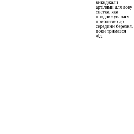
виїжджали
артілями для лову
снетка, яка
продовжувалася
приблизно до
середини березня,
поки тримався
лід.