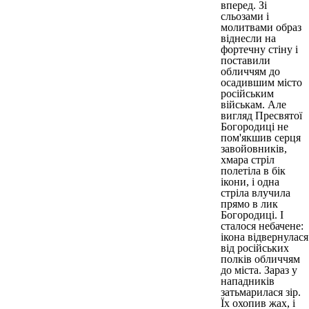
вперед. Зі
сльозами і
молитвами образ
віднесли на
фортечну стіну і
поставили
обличчям до
осадившим місто
російським
військам. Але
вигляд Пресвятої
Богородиці не
пом'якшив серця
завойовників,
хмара стріл
полетіла в бік
ікони, і одна
стріла влучила
прямо в лик
Богородиці. І
сталося небачене:
ікона відвернулася
від російських
полків обличчям
до міста. Зараз у
нападників
затьмарилася зір.
Їх охопив жах, і