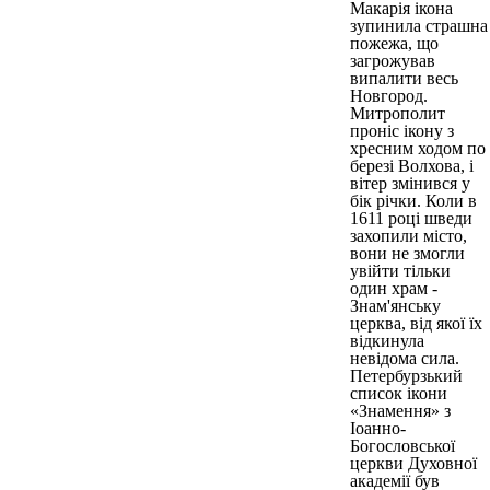
Макарія ікона
зупинила страшна
пожежа, що
загрожував
випалити весь
Новгород.
Митрополит
проніс ікону з
хресним ходом по
березі Волхова, і
вітер змінився у
бік річки. Коли в
1611 році шведи
захопили місто,
вони не змогли
увійти тільки
один храм -
Знам'янську
церква, від якої їх
відкинула
невідома сила.
Петербурзький
список ікони
«Знамення» з
Іоанно-
Богословської
церкви Духовної
академії був