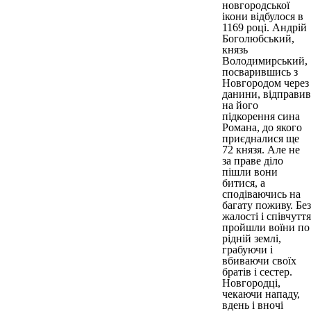
новгородської
ікони відбулося в
1169 році. Андрій
Боголюбський,
князь
Володимирський,
посварившись з
Новгородом через
данини, відправив
на його
підкорення сина
Романа, до якого
приєдналися ще
72 князя. Але не
за праве діло
пішли вони
битися, а
сподіваючись на
багату поживу. Без
жалості і співчуття
пройшли воїни по
рідній землі,
грабуючи і
вбиваючи своїх
братів і сестер.
Новгородці,
чекаючи нападу,
вдень і вночі