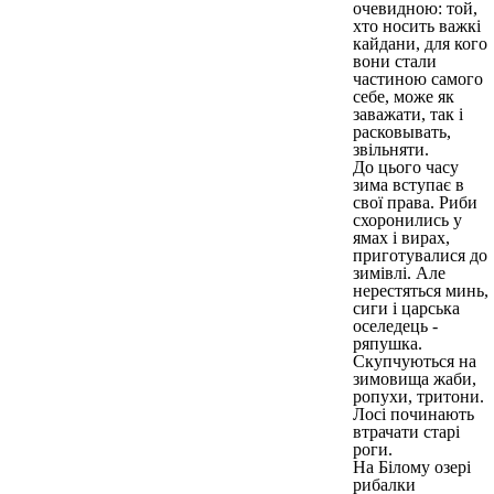
очевидною: той,
хто носить важкі
кайдани, для кого
вони стали
частиною самого
себе, може як
заважати, так і
расковывать,
звільняти.
До цього часу
зима вступає в
свої права. Риби
схоронились у
ямах і вирах,
приготувалися до
зимівлі. Але
нерестяться минь,
сиги і царська
оселедець -
ряпушка.
Скупчуються на
зимовища жаби,
ропухи, тритони.
Лосі починають
втрачати старі
роги.
На Білому озері
рибалки