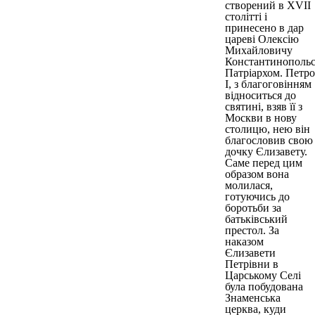
створений в XVII
столітті і
принесено в дар
цареві Олексію
Михайловичу
Константинополь
Патріархом. Петро
I, з благоговінням
відноситься до
святині, взяв її з
Москви в нову
столицю, нею він
благословив свою
дочку Єлизавету.
Саме перед цим
образом вона
молилася,
готуючись до
боротьби за
батьківський
престол. За
наказом
Єлизавети
Петрівни в
Царському Селі
була побудована
Знаменська
церква, куди