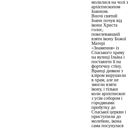
молилися на чолі з
архієпископом
Іоанном.
Вночі святий
Іоанн почув від
ікони Христа
голос,
повелевавший
взяти ікону Божої
Матері
«Знамення» із
Спаського храму
на вулиці Ільїна і
поставити її на
фортечну стіну.
Вранці диякон з
кліром вирушили
в храм, але не
змогли взяти
ікону, і тільки
коли архієпископ
з усім собором і
городянами
прибутку до
Спаської церкви і
приступили до
молебню, ікона
сама посунулася