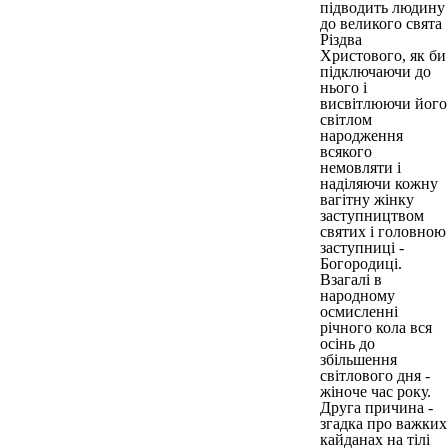
підводить людину
до великого свята
Різдва
Христового, як би
підключаючи до
нього і
висвітлюючи його
світлом
народження
всякого
немовляти і
наділяючи кожну
вагітну жінку
заступництвом
святих і головною
заступниці -
Богородиці.
Взагалі в
народному
осмисленні
річного кола вся
осінь до
збільшення
світлового дня -
жіноче час року.
Друга причина -
згадка про важких
кайданах на тілі