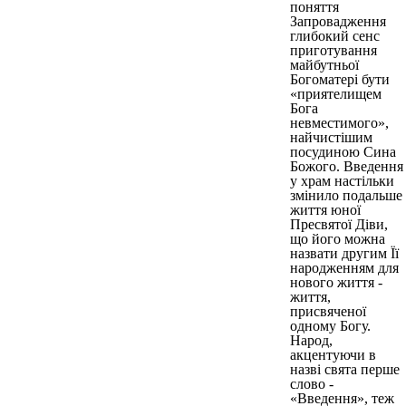
поняття
Запровадження
глибокий сенс
приготування
майбутньої
Богоматері бути
«приятелищем
Бога
невместимого»,
найчистішим
посудиною Сина
Божого. Введення
у храм настільки
змінило подальше
життя юної
Пресвятої Діви,
що його можна
назвати другим Її
народженням для
нового життя -
життя,
присвяченої
одному Богу.
Народ,
акцентуючи в
назві свята перше
слово -
«Введення», теж