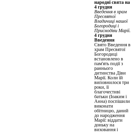
народні свята на
4 грудня
Введення в храм
Пресвятої
Владичиці нашої
Богородиці і
Приснодіви Марії.
4 грудня
Введення
Свято Введення в
храм Пресвятої
Богородиці
встановлено в
пам'ять події з
раннього
дитинства Діви
Марії. Коли їй
виповнилося три
роки, її
благочестиві
батьки (Іоаким і
Анна) поспішили
виконати
обітницю, даний
до народження
Марії: віддати
доньку на
виховання і