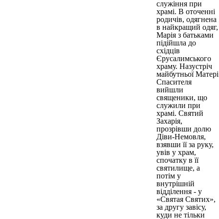
служіння при
храмі. В оточенні
родичів, одягнена
в найкращий одяг,
Марія з батьками
підійшла до
східців
Єрусалимського
храму. Назустріч
майбутньої Матері
Спасителя
вийшли
священики, що
служили при
храмі. Святий
Захарія,
прозрівши долю
Діви-Немовля,
взявши її за руку,
увів у храм,
спочатку в її
святилище, а
потім у
внутрішній
відділення - у
«Святая Святих»,
за другу завісу,
куди не тільки