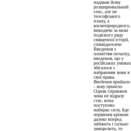
надавав йому
розширювальний
сенс, але не
теософського
плану, а
космоприродного,
виводячи за межі
подієвого ряду
священної історії,
співвідносячи
Введення з
поняттям початку,
введення, що у
російських умовах
збігалося з
набранням зими в
свої права.
Введення прийшло
- зиму привело.
Однак справжня
зима не відразу
стає, вона
поступово
набирає силу, йде
нерівним кроком:
далеко вперед
забіжить і сильно
заморозить, то