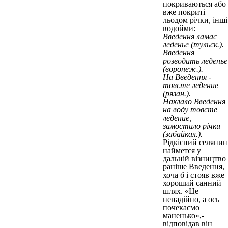
покриваються або
вже покриті
льодом річки, інші
водойми:
Введення ламає
леденье (тульск.).
Введення
розводить леденье
(воронеж.).
На Введення -
товсте ледение
(рязан.).
Наклало Введення
на воду товсте
ледение,
замостило річки
(забайкал.).
Рідкісний селянин
наймется у
дальній візництво
раніше Введення,
хоча б і стояв вже
хороший санний
шлях. «Це
ненадійно, а ось
почекаємо
маненько»,-
відповідав він