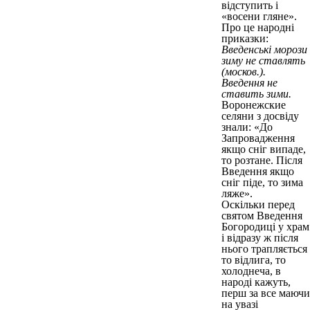
відступить і
«восени гляне».
Про це народні
приказки:
Введенські морози
зиму не ставлять
(москов.).
Введення не
ставить зими.
Воронежские
селяни з досвіду
знали: «До
Запровадження
якщо сніг випаде,
то розтане. Після
Введення якщо
сніг піде, то зима
ляже».
Оскільки перед
святом Введення
Богородиці у храм
і відразу ж після
нього трапляється
то відлига, то
холоднеча, в
народі кажуть,
перш за все маючи
на увазі