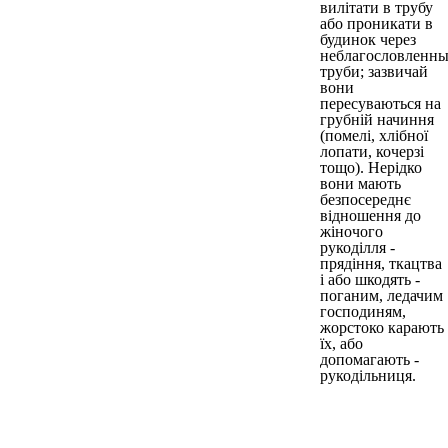
вилітати в трубу
або проникати в
будинок через
неблагословленны
труби; зазвичай
вони
пересуваються на
грубній начиння
(помелі, хлібної
лопати, кочерзі
тощо). Нерідко
вони мають
безпосереднє
відношення до
жіночого
рукоділля -
прядіння, ткацтва
і або шкодять -
поганим, ледачим
господиням,
жорстоко карають
їх, або
допомагають -
рукодільниця.