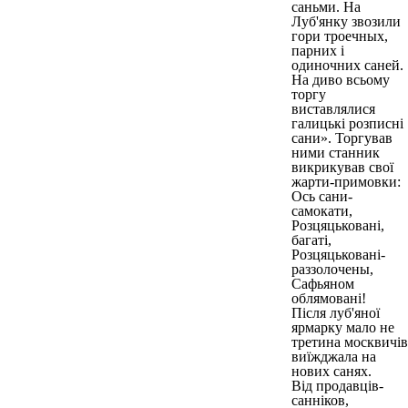
саньми. На
Луб'янку звозили
гори троечных,
парних і
одиночних саней.
На диво всьому
торгу
виставлялися
галицькі розписні
сани». Торгував
ними станник
викрикував свої
жарти-примовки:
Ось сани-
самокати,
Розцяцьковані,
багаті,
Розцяцьковані-
раззолочены,
Сафьяном
облямовані!
Після луб'яної
ярмарку мало не
третина москвичів
виїжджала на
нових санях.
Від продавців-
санніков,