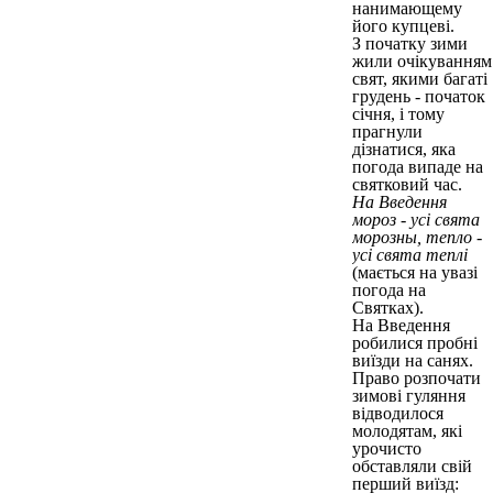
нанимающему
його купцеві.
З початку зими
жили очікуванням
свят, якими багаті
грудень - початок
січня, і тому
прагнули
дізнатися, яка
погода випаде на
святковий час.
На Введення
мороз - усі свята
морозны, тепло -
усі свята теплі
(мається на увазі
погода на
Святках).
На Введення
робилися пробні
виїзди на санях.
Право розпочати
зимові гуляння
відводилося
молодятам, які
урочисто
обставляли свій
перший виїзд: