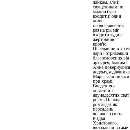
жінкам, але й
священикам не
можна було
входити; один
лише
первосвященик
раз на рік міг
входити туди з
жертовною
кров'ю.
Передавши в храм
дари і отримавши
благословення від
архієрея, Іоаким і
Анна повернулися
додому, а дівчинка
Марія залишилася
при храмі.
Введення -
останній з
двунадесятих свят
року - Церква
розглядає як
переддень
великого свята
Різдва
Христового,
вкладаючи в саме