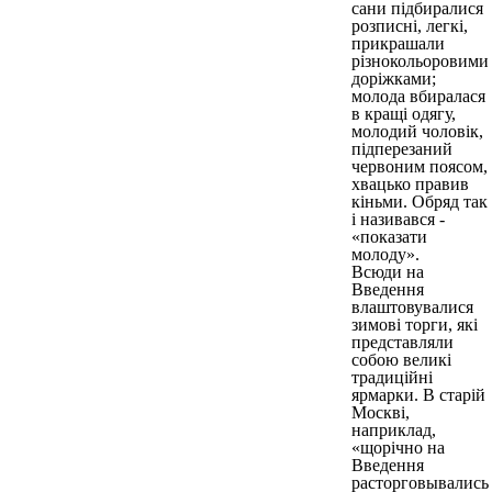
сани підбиралися
розписні, легкі,
прикрашали
різнокольоровими
доріжками;
молода вбиралася
в кращі одягу,
молодий чоловік,
підперезаний
червоним поясом,
хвацько правив
кіньми. Обряд так
і називався -
«показати
молоду».
Всюди на
Введення
влаштовувалися
зимові торги, які
представляли
собою великі
традиційні
ярмарки. В старій
Москві,
наприклад,
«щорічно на
Введення
расторговывались