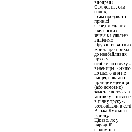
вибирай!
Сам ловив, сам
солив,
І сам продавати
приніс!
Серед місцевих
введенских
звичаїв і уявлень
виділимо
вірування вятских
жінок про прихід
до недбайливих
пряхам
особливого духу -
веденицы: «Якщо
до цього дня не
напрядешь моп,
прийде веденица
(або домовик),
замотає волосся в
мотовку і потягне
в пічну трубу», -
розповідали в селі
Варжа Лузского
району.
Цікаво, як у
народній
свідомості