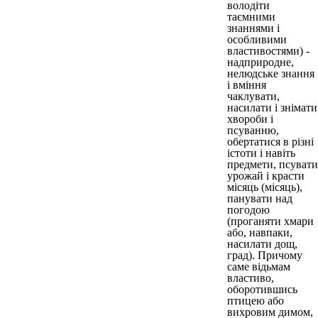
володіти
таємними
знаннями і
особливими
властивостями) -
надприродне,
нелюдське знання
і вміння
чаклувати,
насилати і знімати
хвороби і
псуванню,
обертатися в різні
істоти і навіть
предмети, псувати
урожай і красти
місяць (місяць),
панувати над
погодою
(проганяти хмари
або, навпаки,
насилати дощ,
град). Причому
саме відьмам
властиво,
оборотившись
птицею або
вихровим димом,