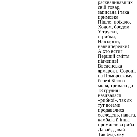
расхваливавших
свій товар,
записана і така
примовка:
Пішло, поїхало,
Ходом, бродом.
У труски,
стрибки,
Навздогін,
наввипередки!
А хто встиг -
Перший сміття
підчепив!
Введенська
ярмарок в Сороці,
на Поморському
березі Білого
моря, тривала до
18 грудня і
називалася
«рибної», так як
тут возами
продавалися
оселедець, навага,
камбала й інша
промислова риба.
Давай, давай!
Так будь-яку