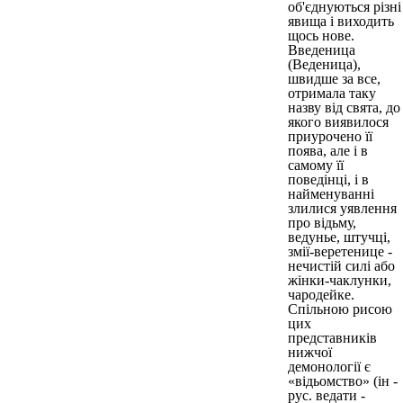
об'єднуються різні
явища і виходить
щось нове.
Введеница
(Веденица),
швидше за все,
отримала таку
назву від свята, до
якого виявилося
приурочено її
поява, але і в
самому її
поведінці, і в
найменуванні
злилися уявлення
про відьму,
ведунье, штучці,
змії-веретенице -
нечистій силі або
жінки-чаклунки,
чародейке.
Спільною рисою
цих
представників
нижчої
демонології є
«відьомство» (ін -
рус. ведати -