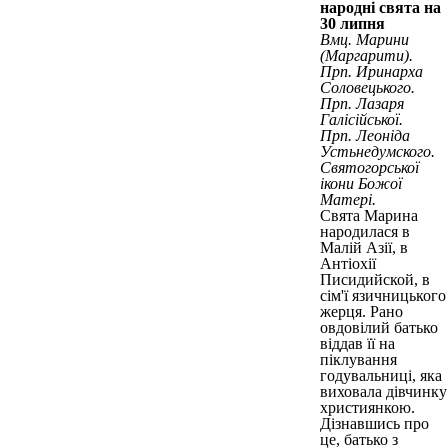
народні свята на
30 липня
Вмц. Марини
(Маргарити).
Прп. Иринарха
Соловецького.
Прп. Лазаря
Галісійської.
Прп. Леоніда
Устьнедумского.
Святогорської
ікони Божої
Матері.
Свята Марина
народилася в
Малій Азії, в
Антіохії
Писидийской, в
сім'ї язичницького
жерця. Рано
овдовілий батько
віддав її на
піклування
годувальниці, яка
виховала дівчинку
християнкою.
Дізнавшись про
це, батько з