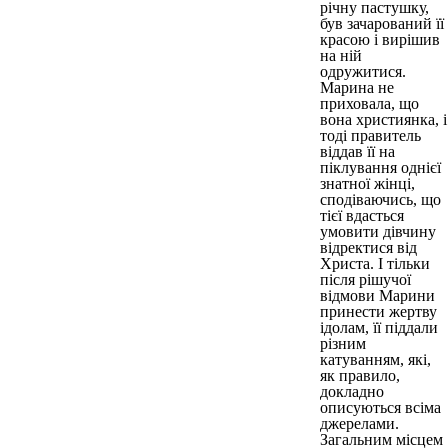
річну пастушку,
був зачарований її
красою і вирішив
на ній
одружитися.
Марина не
приховала, що
вона християнка, і
тоді правитель
віддав її на
піклування однієї
знатної жінці,
сподіваючись, що
тієї вдасться
умовити дівчину
відректися від
Христа. І тільки
після рішучої
відмови Марини
принести жертву
ідолам, її піддали
різним
катуванням, які,
як правило,
докладно
описуються всіма
джерелами.
Загальним місцем