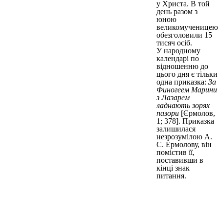
у Христа. В той
день разом з
юною
великомученицею
обезголовили 15
тисяч осіб.
У народному
календарі по
відношенню до
цього дня є тільки
одна приказка:
За
Финогеем Марини
з Лазарем
ладнають зорях
пазори
[Єрмолов,
1; 378]. Приказка
залишилася
незрозумілою А.
С. Ермолову, він
помістив її,
поставивши в
кінці знак
питання.