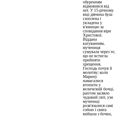
обуренням
відмовився від
неї. У 15-річному
віці дівчина була
схоплена і
укладена у
в'язницю за
сповідання віри
Христової.
Віддана
катуванням,
мучениця
сумувала через те,
що не встигла
прийняти
хрещення.
Господь почув її
молитву; коли
Марину
намагалися
втопити у
величезній бочці,
раптом засяяло
чудовий світ, узи
мучениці
розв'язалися самі
собою і свята
вийшла з бочки,