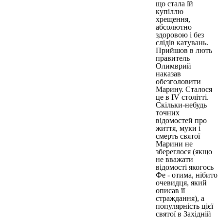
що стала їй
купіллю
хрещення,
абсолютно
здоровою і без
слідів катувань.
Прийшов в лють
правитель
Олимврий
наказав
обезголовити
Марину. Сталося
це в IV столітті.
Скільки-небудь
точних
відомостей про
життя, муки і
смерть святої
Марини не
збереглося (якщо
не вважати
відомості якогось
Фе - отима, нібито
очевидця, який
описав її
страждання), а
популярність цієї
святої в Західній