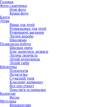
Головна
Фото і картинки
Нові фото
Кращі фото
Блоги
Дітям
Вірші для дітей
Розмальовки для дітей
Розвиваючі завдання
Дитячі вироби
Школярам
Позакласна робота
Шкільні свята
Ігри, конкурси, розваги
Дитяча творчість
Літній відпочинок
Літній табір
Бібліотека
Психологія
Педагогіка
Сучасний урок
Класному керівнику
Все про етикет
Прислів'я та приказки
Календар
Весна
Методика
Вихователям