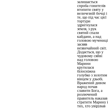
залишається
спроба гонителів
втопити святу у
величезній бочці і
те, що під час цієї
тортури
здригнулася
земля, з рук
святий спали
кайдани, а над
головою мучениці
засяяв
незвичайний світ.
Додається, що у
чудовому сяйві
над головою
Марини
крутилася
білосніжна
голубко з золотим
вінцем у дзьобі.
Вражений дивом
народ почав
славити Бога, а
розлючений
правитель наказав
стратити Марину і
тих, хто увірував