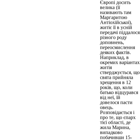
Європі досить
велика (її
називають там
Маргаритою
Антіохійської),
житіє її в усній
передачі піддалося
різного роду
доповнень,
переосмислення
деяких фактів.
Наприклад, в
окремих варіантах
житія
стверджується, що
свята прийняла
хрещення в 12
років, що, коли
батько відцурався
від неї, їй
довелося пасти
овець.
Розповідається і
про те, що єпарх
тієї області, де
жила Марина,
випадково
побачивши 15-