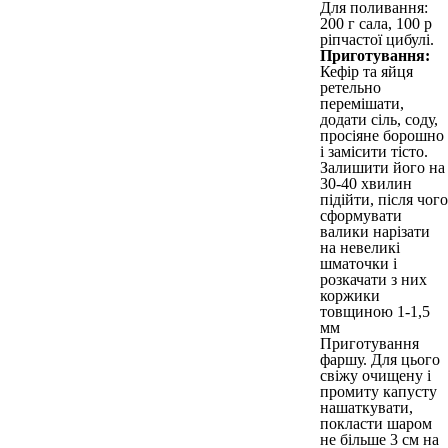
Для поливання:
200 г сала, 100 р
ріпчастої цибулі.
Приготування:
Кефір та яйця
ретельно
перемішати,
додати сіль, соду,
просіяне борошно
і замісити тісто.
Залишити його на
30-40 хвилин
підійти, після чого
сформувати
валики нарізати
на невеликі
шматочки і
розкачати з них
коржики
товщиною 1-1,5
мм
Приготування
фаршу. Для цього
свіжу очищену і
промиту капусту
нашаткувати,
покласти шаром
не більше 3 см на