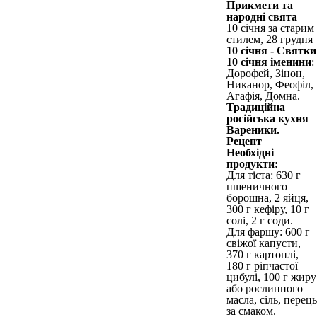
Прикмети та
народні свята
10 січня за старим
стилем, 28 грудня
10 січня - Святки
10 січня іменини
:
Дорофей, Зінон,
Никанор, Феофіл,
Агафія, Домна.
Традиційна
російська кухня
Вареники.
Рецепт
Необхідні
продукти:
Для тіста: 630 г
пшеничного
борошна, 2 яйця,
300 г кефіру, 10 г
солі, 2 г соди.
Для фаршу: 600 г
свіжої капусти,
370 г картоплі,
180 г ріпчастої
цибулі, 100 г жиру
або рослинного
масла, сіль, перець
за смаком.