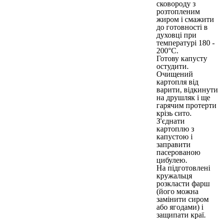
сковороду з
розтопленим
жиром і смажити
до готовності в
духовці при
температурі 180 -
200°С.
Готову капусту
остудити.
Очищений
картопля від
варити, відкинути
на друшляк і ще
гарячим протерти
крізь сито.
З'єднати
картоплю з
капустою і
заправити
пасерованою
цибулею.
На підготовлені
кружальця
розкласти фарш
(його можна
замінити сиром
або ягодами) і
защипати краї.