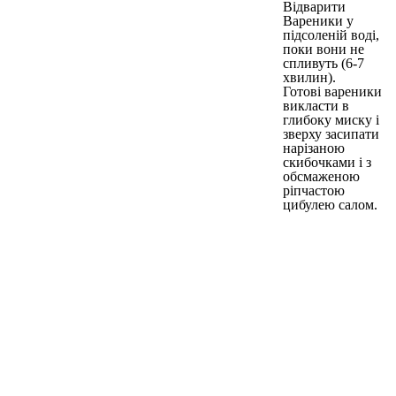
Відварити
Вареники у
підсоленій воді,
поки вони не
спливуть (6-7
хвилин).
Готові вареники
викласти в
глибоку миску і
зверху засипати
нарізаною
скибочками і з
обсмаженою
ріпчастою
цибулею салом.