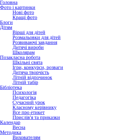
Головна
Фото і картинки
Нові фото
Кращі фото
Блоги
Дітям
Вірші для дітей
Розмальовки для дітей
Розвиваючі завдання
Дитячі вироби
Школярам
Позакласна робота
Шкільні свята
Ігри, конкурси, розваги
Дитяча творчість
Літній відпочинок
Літній табір
Бібліотека
Психологія
Педагогіка
Сучасний урок
Класному керівнику
Все про етикет
Прислів'я та приказки
Календар
Весна
Методика
Вихователям