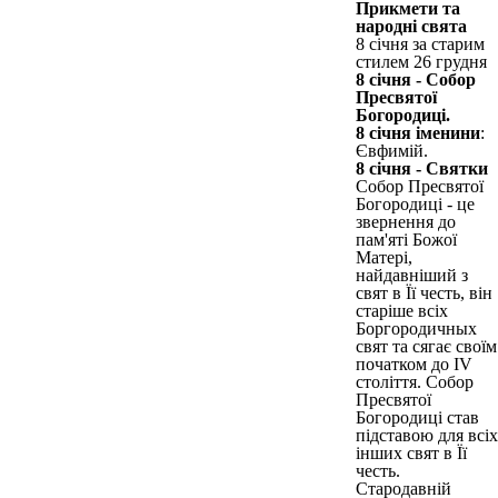
Прикмети та
народні свята
8 січня за старим
стилем 26 грудня
8 січня - Собор
Пресвятої
Богородиці.
8 січня іменини
:
Євфимій.
8 січня - Святки
Собор Пресвятої
Богородиці - це
звернення до
пам'яті Божої
Матері,
найдавніший з
свят в Її честь, він
старіше всіх
Боргородичных
свят та сягає своїм
початком до IV
століття. Собор
Пресвятої
Богородиці став
підставою для всіх
інших свят в Її
честь.
Стародавній