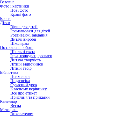
Головна
Фото і картинки
Нові фото
Кращі фото
Блоги
Дітям
Вірші для дітей
Розмальовки для дітей
Розвиваючі завдання
Дитячі вироби
Школярам
Позакласна робота
Шкільні свята
Ігри, конкурси, розваги
Дитяча творчість
Літній відпочинок
Літній табір
Бібліотека
Психологія
Педагогіка
Сучасний урок
Класному керівнику
Все про етикет
Прислів'я та приказки
Календар
Весна
Методика
Вихователям