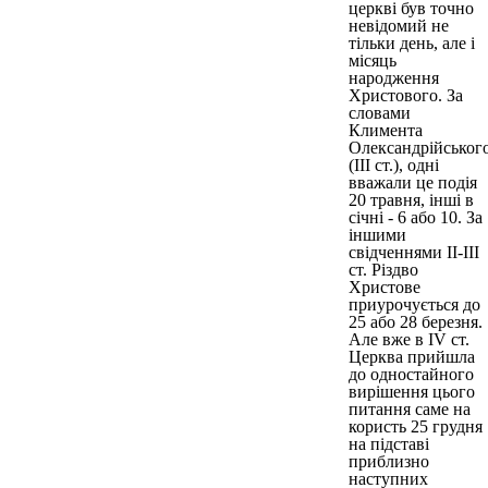
церкві був точно
невідомий не
тільки день, але і
місяць
народження
Христового. За
словами
Климента
Олександрійськог
(III ст.), одні
вважали це подія
20 травня, інші в
січні - 6 або 10. За
іншими
свідченнями II-III
ст. Різдво
Христове
приурочується до
25 або 28 березня.
Але вже в IV ст.
Церква прийшла
до одностайного
вирішення цього
питання саме на
користь 25 грудня
на підставі
приблизно
наступних