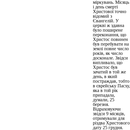
міркувань. Місяць
і день смерті
Христової точно
відомий з
Євангелій. У
церкві ж здавна
було поширене
переконання, що
Христос повинен
був перебувати на
землі повне число
років, як число
досконале. Звідси
випливало, що
Христос був
зачатий в той же
день, в який
постраждав, тобто
в єврейську Пасху,
яка в той рік
припадала,
думали, 25
березня.
Відраховуючи
звідси 9 місяців,
отримували для
різдва Христового
дату 25 грудня.