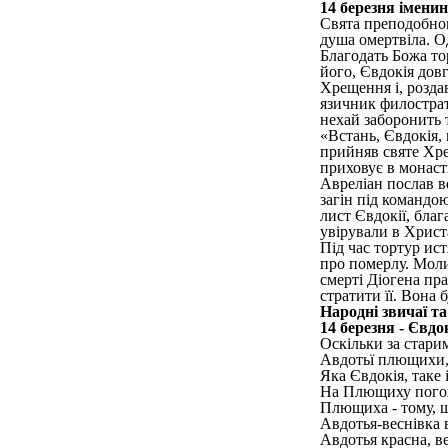
14 березня імени
Свята преподобному
душа омертвіла. Од
Благодать Божа то
його, Євдокія дов
Хрещення і, розда
язичник филострат
нехай заборонить т
«Встань, Євдокія, 
прийняв святе Хре
приховує в монасти
Авреліан послав в
загін під командо
лист Євдокії, благ
увірували в Христ
Під час тортур ис
про померлу. Моли
смерті Діогена пр
стратити її. Вона 
Народні звичаї т
14 березня - Євдо
Оскільки за старим
Авдотьї плющихи,
Яка Євдокія, таке і
На Плющиху погож
Плющиха - тому, 
Авдотья-веснівка 
Авдотья красна, в