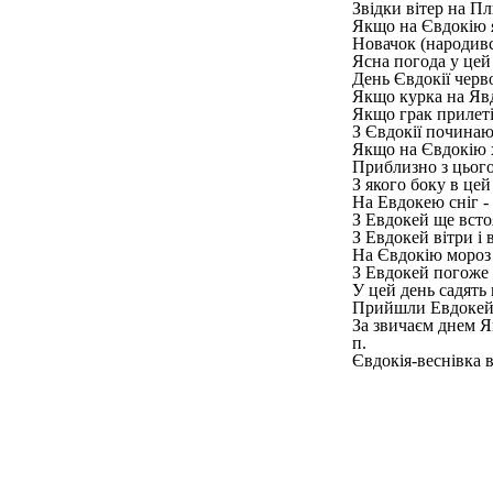
Звідки вітер на П
Якщо на Євдокію я
Новачок (народивс
Ясна погода у цей
День Євдокії черво
Якщо курка на Явдо
Якщо грак прилетів
З Євдокії починаю
Якщо на Євдокію х
Приблизно з цього
З якого боку в цей
На Евдокею сніг - 
З Евдокей ще всто
З Евдокей вітри і 
На Євдокію мороз п
З Евдокей погоже 
У цей день садять 
Прийшли Евдокей -
За звичаєм днем Яв
п.
Євдокія-веснівка 