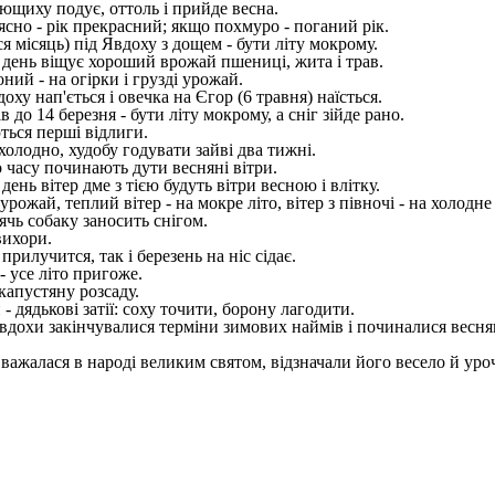
лющиху подує, оттоль і прийде весна.
сно - рік прекрасний; якщо похмуро - поганий рік.
я місяць) під Явдоху з дощем - бути літу мокрому.
 день віщує хороший врожай пшениці, жита і трав.
ний - на огірки і грузді урожай.
ху нап'ється і овечка на Єгор (6 травня) наїсться.
 до 14 березня - бути літу мокрому, а сніг зійде рано.
ться перші відлиги.
олодно, худобу годувати зайві два тижні.
 часу починають дути весняні вітри.
 день вітер дме з тією будуть вітри весною і влітку.
урожай, теплий вітер - на мокре літо, вітер з півночі - на холодне 
ячь собаку заносить снігом.
вихори.
рилучится, так і березень на ніс сідає.
- усе літо пригоже.
капустяну розсаду.
 дядькові затії: соху точити, борону лагодити.
дохи закінчувалися терміни зимових наймів і починалися весняні: 
вважалася в народі великим святом, відзначали його весело й уро