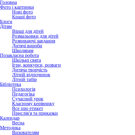
Головна
Фото і картинки
Нові фото
Кращі фото
Блоги
Дітям
Вірші для дітей
Розмальовки для дітей
Розвиваючі завдання
Дитячі вироби
Школярам
Позакласна робота
Шкільні свята
Ігри, конкурси, розваги
Дитяча творчість
Літній відпочинок
Літній табір
Бібліотека
Психологія
Педагогіка
Сучасний урок
Класному керівнику
Все про етикет
Прислів'я та приказки
Календар
Весна
Методика
Вихователям