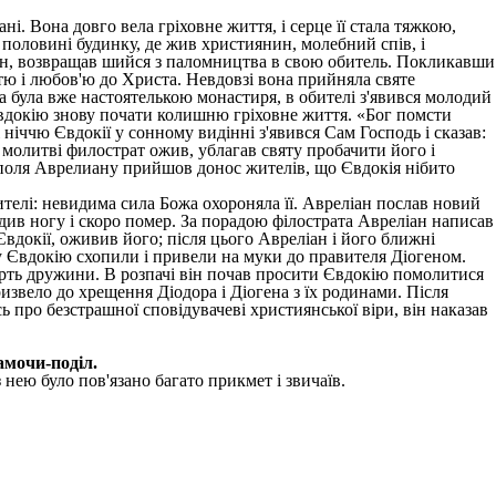
. Вона довго вела гріховне життя, і серце її стала тяжкою,
 половині будинку, де жив християнин, молебний спів, і
рман, возвращав шийся з паломництва в свою обитель. Покликавши
стю і любов'ю до Христа. Невдовзі вона прийняла святе
а була вже настоятелькою монастиря, в обителі з'явився молодий
Євдокію знову почати колишню гріховне життя. «Бог помсти
ж ніччю Євдокії у сонному видінні з'явився Сам Господь і сказав:
ї молитві филострат ожив, ублагав святу пробачити його і
поля Аврелиану прийшов донос жителів, що Євдокія нібито
ителі: невидима сила Божа охороняла її. Авреліан послав новий
див ногу і скоро помер. За порадою філострата Авреліан написав
Євдокії, оживив його; після цього Авреліан і його ближні
у Євдокію схопили і привели на муки до правителя Діогеном.
ерть дружини. В розпачі він почав просити Євдокію помолитися
звело до хрещення Діодора і Діогена з їх родинами. Після
 про безстрашної сповідувачеві християнської віри, він наказав
амочи-поділ.
 нею було пов'язано багато прикмет і звичаїв.