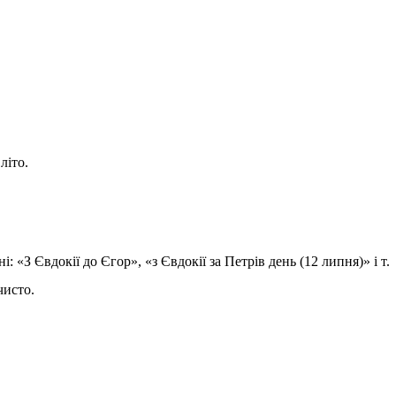
літо.
«З Євдокії до Єгор», «з Євдокії за Петрів день (12 липня)» і т.
чисто.