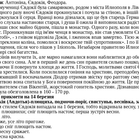
ни
: Антоніна, Євдокія, Феодора.
чениці Євдокії була самарянкою, родом з міста Илиополя в Лівані
ного разу вночі Євдокія прокинулася і почула за стіною, в іншій
ркнулася її серця. Вранці вона дізналася, що це був старець Ге
го слухала настанови старця, і душа її ожила й виповнилася раді
вши своє майно бідним, пішла в монастир. Одного разу, коли вон
. Проникнувши під ім'ям ченця в монастир, він став умовляти 
обі», - з гнівом відповіла Докія, і лжеинок впав замертво. Тією 
преклони коліна, помолися і воскресне твій супротивник». І по ї
щення, після чого пішов у Іліополь. Незабаром правителю Илио
рі свої багатства.
оїнів вилучити їх, але марно намагалися вони наблизитися до об
ю свого сина. Але в перший же день син правителя сильно пошко
аючи її повернути хлопця до життя. І Господь, молитвами святої 
а хрестилися. Коли посилилися гоніння на християн, преподобн
тязавший її воєначальник Діодор отримав звістку про раптову см
твою вона спитала у Бога повернення покійною до життя. Це при
авителем став Вікентій, жорстокий гонитель християн. Дізнавшись
була обезголовлена в 160 - 170 рр.
а прикмети на 14 березня
кія (Авдотья)-плющиха, подмочи-поріг, свистунья, веснівка, з
 стилем Євдокія випадала на 1 березня, тобто відкривала весну, з
 плюшнихи; сніг плющить настом; перша зустріч весни.
 літо.
е, усе літо пригоже.
що сніг плющить настом.
весну сряжает.
есна красна.