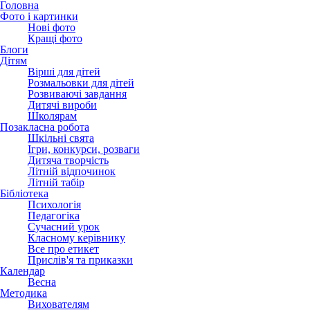
Головна
Фото і картинки
Нові фото
Кращі фото
Блоги
Дітям
Вірші для дітей
Розмальовки для дітей
Розвиваючі завдання
Дитячі вироби
Школярам
Позакласна робота
Шкільні свята
Ігри, конкурси, розваги
Дитяча творчість
Літній відпочинок
Літній табір
Бібліотека
Психологія
Педагогіка
Сучасний урок
Класному керівнику
Все про етикет
Прислів'я та приказки
Календар
Весна
Методика
Вихователям