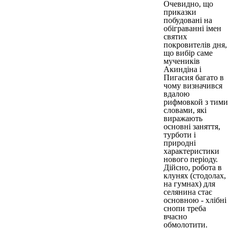
Очевидно, що
приказки
побудовані на
обіграванні імен
святих
покровителів дня,
що вибір саме
мучеників
Акиндіна і
Пигасия багато в
чому визначився
вдалою
рифмовкой з тими
словами, які
виражають
основні заняття,
турботи і
природні
характеристики
нового періоду.
Дійсно, робота в
клунях (стодолах,
на гумнах) для
селянина стає
основною - хлібні
снопи треба
вчасно
обмолотити.