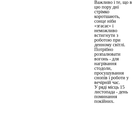
Важливо і те, що в
цю пору дні
стрімко
коротшають,
сонце ніби
«згасає» і
неможливо
встигнути з
роботою при
денному світлі.
Потрібно
розпалювати
вогонь - для
нагрівання
стодоли,
просушування
снопів і роботи у
вечірній час.
У ряді місць 15
листопада - день
поминання
покійних.