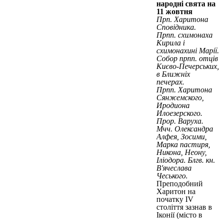
народні свята на
11 жовтня
Прп. Харитона
Сповідника.
Прпп. схимонаха
Кирила і
схимонахині Марії.
Собор прпп. отців
Києво-Печерських,
в Ближніх
печерах.
Прпп. Харитона
Сянжемского,
Иродиона
Илоезерского.
Прор. Варуха.
Мчч. Олександра
Алфея, Зосими,
Марка пастиря,
Никона, Неону,
Іліодора. Блгв. кн.
В'ячеслава
Чеського.
Преподобний
Харитон на
початку IV
століття зазнав в
Іконії (місто в