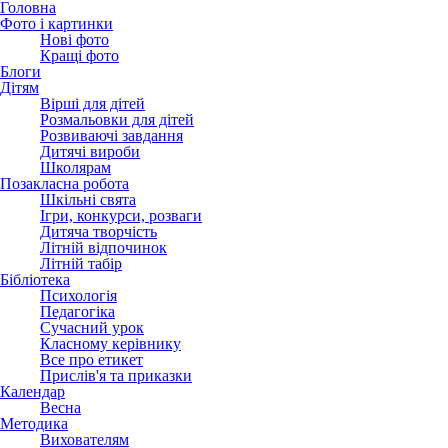
Головна
Фото і картинки
Нові фото
Кращі фото
Блоги
Дітям
Вірші для дітей
Розмальовки для дітей
Розвиваючі завдання
Дитячі вироби
Школярам
Позакласна робота
Шкільні свята
Ігри, конкурси, розваги
Дитяча творчість
Літній відпочинок
Літній табір
Бібліотека
Психологія
Педагогіка
Сучасний урок
Класному керівнику
Все про етикет
Прислів'я та приказки
Календар
Весна
Методика
Вихователям