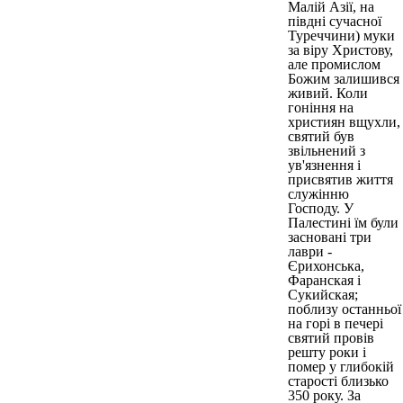
Малій Азії, на
півдні сучасної
Туреччини) муки
за віру Христову,
але промислом
Божим залишився
живий. Коли
гоніння на
християн вщухли,
святий був
звільнений з
ув'язнення і
присвятив життя
служінню
Господу. У
Палестині їм були
засновані три
лаври -
Єрихонська,
Фаранская і
Сукийская;
поблизу останньої
на горі в печері
святий провів
решту роки і
помер у глибокій
старості близько
350 року. За