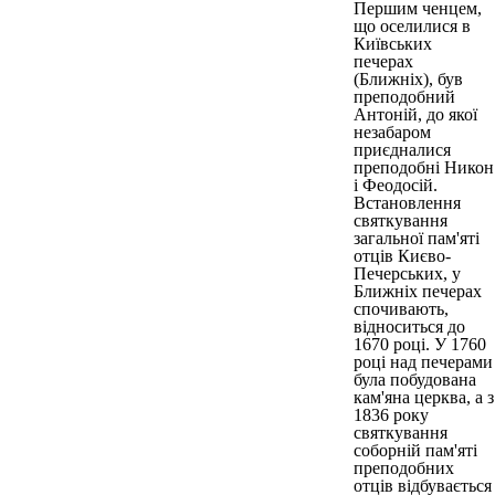
Першим ченцем,
що оселилися в
Київських
печерах
(Ближніх), був
преподобний
Антоній, до якої
незабаром
приєдналися
преподобні Никон
і Феодосій.
Встановлення
святкування
загальної пам'яті
отців Києво-
Печерських, у
Ближніх печерах
спочивають,
відноситься до
1670 році. У 1760
році над печерами
була побудована
кам'яна церква, а з
1836 року
святкування
соборній пам'яті
преподобних
отців відбувається