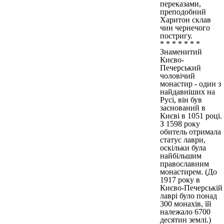
переказами,
преподобний
Харитон склав
чин чернечого
постригу.
* * * * * * *
Знаменитий
Києво-
Печерський
чоловічий
монастир - один з
найдавніших на
Русі, він був
заснований в
Києві в 1051 році.
З 1598 року
обитель отримала
статус лаври,
оскільки була
найбільшим
православним
монастирем. (До
1917 року в
Києво-Печерській
лаврі було понад
300 монахів, їй
належало 6700
десятин землі.)