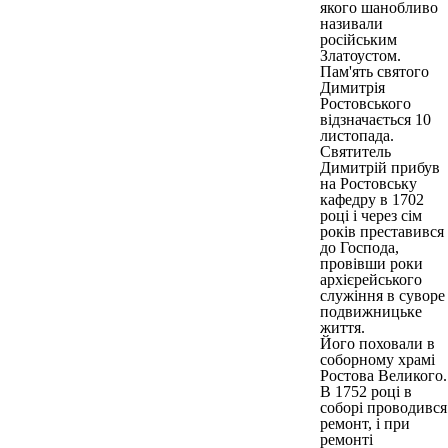
якого шанобливо
називали
російським
Златоустом.
Пам'ять святого
Димитрія
Ростовського
відзначається 10
листопада.
Святитель
Димитрій прибув
на Ростовську
кафедру в 1702
році і через сім
років преставився
до Господа,
провівши роки
архієрейського
служіння в суворе
подвижницьке
життя.
Його поховали в
соборному храмі
Ростова Великого.
В 1752 році в
соборі проводився
ремонт, і при
ремонті