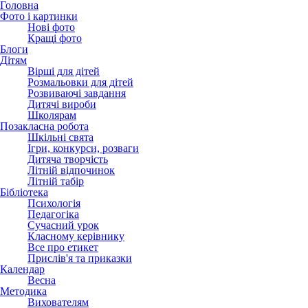
Головна
Фото і картинки
Нові фото
Кращі фото
Блоги
Дітям
Вірші для дітей
Розмальовки для дітей
Розвиваючі завдання
Дитячі вироби
Школярам
Позакласна робота
Шкільні свята
Ігри, конкурси, розваги
Дитяча творчість
Літній відпочинок
Літній табір
Бібліотека
Психологія
Педагогіка
Сучасний урок
Класному керівнику
Все про етикет
Прислів'я та приказки
Календар
Весна
Методика
Вихователям