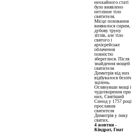
неохайного статі
було виявлено
нетлінне тіло
святителя.
Місце поховання
виявилося сирим,
дубову труну
зітлів, але тіло
святого і
архієрейське
облачення
повністю
збереглися. Після
знайдення мощей
святителя
Димитрія від них
відбувалося безліч
зцілень.
Оглянувши мощі і
чудотворення при
них, Святіший
Синод у 1757 році
прославив
святителя
Димитрія у лику
святих.
4 жовтня -
Кіндрат, Гнат