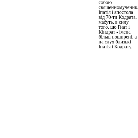
собою
священномученик
Іпатія і апостола
від 70-ти Кодрата,
мабуть, в силу
того, що Гнат і
Кіндрат - імена
більш поширені, а
на слух близькі
Іпатія і Кодрату.