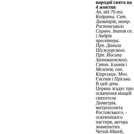
народні свята на
4 жовтня
Ап. від 70-ти
Кодрата. Свт.
Димитрія, митр.
Ростовського.
Сщмчч. Іпатія єп.
і Андрія
пресвітера.
Прп. Данила
Шужгорского.
Прп. Йосипа
Заоникиевского.
Свтт. Ісаакія і
Мелетія, епп.
Кіпрських. Мчч.
Євсевія і Пріська.
В цей день
Церква згадує про
освячення мощей
святителя
Димитрія,
митрополита
Ростовського, -
освіченішого
пастиря, автора
знаменитих
Четий-Міней,