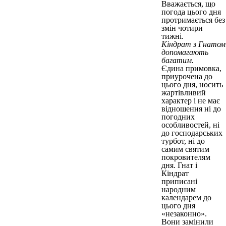
Вважається, що
погода цього дня
протримається без
змін чотири
тижні.
Кіндрат з Гнатом
допомагають
багатим.
Єдина примовка,
приурочена до
цього дня, носить
жартівливий
характер і не має
відношення ні до
погодних
особливостей, ні
до господарських
турбот, ні до
самим святим
покровителям
дня. Гнат і
Кіндрат
приписані
народним
календарем до
цього дня
«незаконно».
Вони замінили