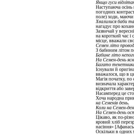
Якщо гуси відлітаю
Наступаюча осінь 
погодних контраст
поле) ходи, маючи 
Хвалилися баби та
нагадує про кохано
Зазвичай у вересн
на короткий час і
місце, вважали св
Семен літо провод
З бабиним літом п
Бабине літо непого
На Семен-день ясн
Багато тенетника н
Існували й оригін
вважалося, що в ц
Магія початку, по 
визначала характер
відкриття або заве
Насамперед це сто
Хоча народна прик
на Семенів день.
Коли на Семен-ден
На Семен-день ост
Цікаво, як по-різн
яровий хліб перезр
насіння» [Афанасьє
Оскільки в одних м