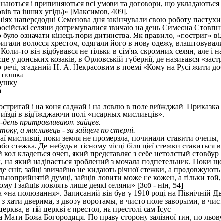
наються і припиняються всі умови та договори, що укладаються 
вів та інших угідь)» [Максимов, 409].
ніях напередодні Семенова дня закінчували свою роботу пастух
російські селяни дотримувалися звичаю на день Симеона Стовпни
 було означати кінець пори дитинства. Як правило, «постриг» ві
ригали волосся хрестом, одягали його в нову одежу, влаштовували
. Коли-то він відбувався не тільки в сім'ях скромних селян, але
ісце у донських козаків, в Орловській губернії, де називався «зас
до речі, згаданий Н. А. Некрасовим в поемі «Кому на Русі жити д
атюшка
рушку
а
.
остригай і на коня саджай і на ловлю в поле виїжджай. Приказка
иїзді в від'їжджаючи полі «псарных мисливців».
н-день притравливают зайцев.
оку, а мисливець - за зайцем по стерні.
ї мисливці, поки земля не промерзла, починали ставити очепы, 
 або стежка. Де-небудь в тісному місці біля цієї стежки ставить
 кол кладеться очеп, який представляє з себе нетолстый стовбур 
, на який надівається зроблений з мочала подпетельник. Поки що
де сніг, зайці звичайно не кидають річної стежки, а продовжують
альноприйнятій думці, зайців ловити може не кожен, а тільки той
ому і зайців ловлять лише деякі селяни» [Зоб - нін, 54].
 «на полювання». Записаний він був у 1910 році на Північній Дві
, з хати дверима, з двору воротамы, в чисто поле заворыми, в чист
церква, в тій церкві є престол, на престолі сам Ісус
а Мати Божа Богородиця. По праву сторону залізної тин, по льов