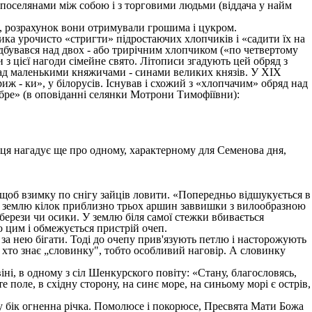
поселянами між собою і з торговими людьми (віддача у найм
и, розрахунок вони отримували грошима і цукром.
ка урочисто «стригти» підростаючих хлопчиків і «садити їх на
дбувався над двох - або трирічним хлопчиком («по четвертому
 з цієї нагоди сімейне свято. Літописи згадують цей обряд з
 і над маленькими княжичами - синами великих князів. У XIX
триж - ки», у білорусів. Існував і схожий з «хлопчачим» обряд над
обре» (в оповіданні селянки Мотрони Тимофіївни):
 ця нагадує ще про одному, характерному для Семенова дня,
щоб взимку по снігу зайців ловити. «Попередньо відшукується в
ся в землю кілок приблизно трьох аршин заввишки з вилообразною
берези чи осики. У землю біля самої стежки вбивається
 цим і обмежується пристрій очеп.
 за нею бігати. Тоді до очепу прив'язують петлю і насторожують
, хто знає „словинку", тобто особливий наговір. А словинку
ні, в одному з сіл Шенкурского повіту: «Стану, благословясь,
е поле, в східну сторону, на синє море, на синьому морі є острів,
у бік огненна річка. Помолюсе і покорюсе, Пресвята Мати Божа