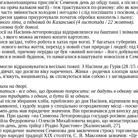
агальнопоширена прислів'я: Семенов день до обіду паші, а після о
у на орача вальком магії) - теж трактувалося по-різному: або як к
часто змінюється холодом і негодою і слід поспішати з посівом, 
ресня здавна приурочували початок обробки конопель і льону:
ного літа, а піднімай до Казанської (4 листопада / 22 жовтня).
олокна буде доволі.
осії на Насіння-летопроводца відправлялися на баштани і знімали
, з якого можна активно копати картоплю.
ся засідкі, тобто робота в хатах при вогні. У багатьох губерніях 
нового витка життя, перехід у новий стан природи і людей: під С
 новий, причому нерідко це був «живий вогонь» - його добували 
вся в новий будинок, то намагалися влаштувати новосілля в Семе
могли відраховуватися весільні тижні: З Насіння до Гурія (28 /1
дівчат, що досягли віку наречених. Жінки - родички хлопців зах
ь, в'яжуть, вишивають), як спілкуються між собою і з заглядыва
нихи на дворі.
таться - все одно, що дровною попросити: не дадуть в одному міс
ини тридцять з одним, а бути їй за одним.
ї після збирання хліба, приблизно до дня Насіння, відчиняли вор
замкнені, і худобу ходив у спеціально огородженому місці - поско
мен-день мав юридичне значення. Він призначався для внеску дер
ям. При цьому «на Симеона Летопроводца государі росіяни давали 
йла Федоровича і Олексія Михайловича видно, що монастирським
н-день, день трійці і Різдво Христове» [Калинський, 27].
ті юридичне значення Семенова дня закінчення строку торговельни
про народні традиції XIX століття, С. В. Максимов зазначив: «Це 