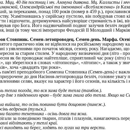
а. Мцц. 40 дів постниц і мч. Аммуна диякона. Мц. Каллисты і мчч
манской, Олександрійської та іменованої «Всеблаженна» (в Каза
ий, за переказами, понад 100 років (помер в 459 р.), прославив
ству. Усамітнившись у сирійську пустелю, він побудував стовп кі
и і відпочити, дотримуючись найсуворіше стриманість в їжі, він в
овував про Бога. Його надзвичайний подвиг залучив безліч людей;
, інші (в тому числі імператори Феодосій II Молодший і Маркіян
еон Стовпник. Семен-летопроводец. Семен-день. Марфа. Осенін
вятого практично ніяк не відбилося на російському народному к
ні з уявленнями про початок місяця, сезону, року. Нагадаємо, що
вересня за старим стилем. У народному визначенні дня (літо - про
есня як би проводжає найтепліше, сприятливий час року (літо) та
», що збереглося в словах «літописець», «літопис», а також у звич
ків», хоча «двадцять три роки».
 пам'яті преподобного Симеона Стовпника (Семен-день) є важли
приурочене до дня Насіння-летопроводца безліч, головне увагу п
вленнями селян, вказує на характер і його сезонів, на кількість і
ь тепла погода, то вся зима буде тепла (тамбов.).
р дме з південного краю - буде зима гнила або тепла. Якщо на Се
а вийшла, то осінь повинна бути дощовою (пинеж.).
сінь ведреная (тульск.).
ни багато тенетника - осінь довга та ясна.
ігали за поведінкою тварин, птахів і плазунів, намагаючись пере
влі відлітають у теплі краї.
і виходять на берег, ходять по лугах на три версти.