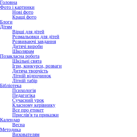
Головна
Фото і картинки
Нові фото
Кращі фото
Блоги
Дітям
Вірші для дітей
Розмальовки для дітей
Розвиваючі завдання
Дитячі вироби
Школярам
Позакласна робота
Шкільні свята
Ігри, конкурси, розваги
Дитяча творчість
Літній відпочинок
Літній табір
Бібліотека
Психологія
Педагогіка
Сучасний урок
Класному керівнику
Все про етикет
Прислів'я та приказки
Календар
Весна
Методика
Вихователям