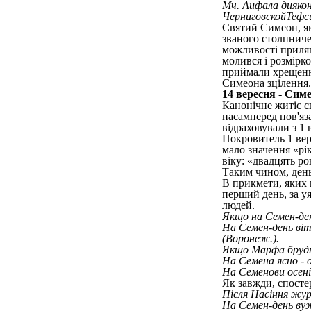
Мч. Аифала диякон
ЧерниговскойТефси
Святий Симеон, як
званого столпниче
можливості прилягт
молився і розмірк
приймали хрещення
Симеона зцілення.
14 вересня - Сим
Канонічне житіє с
насамперед пов'яза
відраховували з 1 
Покровитель 1 вер
мало значення «рік
віку: «двадцять ро
Таким чином, день
В прикмети, яких 
перший день, за уя
людей.
Якщо на Семен-ден
На Семен-день віте
(Воронеж.).
Якщо Марфа брудн
На Семена ясно - о
На Семенови осені
Як завжди, спостер
Після Насіння жура
На Семен-день вуж