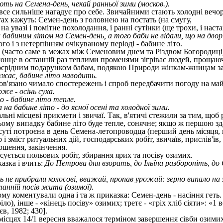
ть на Семена-день, чекай ранньої зими (москов.).
все сильніше нагадує про себе. Звичайними стають холодні вечори
ах кажуть: Семен-день з головнею на постать (на смугу,
на увазі і помітне похолодання, і ранні сутінки (ще трохи, і наста
 бабиним літом на Семен-день, а того баби не відали, що на двор
го і з нетерпінням очікуваному періоді - бабине літо.
і (часто саме в межах між Семеновим днем та Різдвом Богородиці)
 сонце в останній раз теплими променями зігріває людей, прощаюч
оєрідним подарунком бабам, подякою Природи жінкам-жницам за 
жає, бабине літо наводить.
ов'язано чимало спостережень і спроб передбачити погоду на ма
же - осінь суха.
о - бабине літо тепле.
а бабине літо - до ясної осені та холодної зими.
альні місцеві прикмети і звичаї. Так, в'ятичі стежили за тим, щ
ьому випадку бабине літо буде тепле, сонячне; якщо ж першою зд
суті потроєна в день Семена-летопроводца (перший день місяця, п
 і зміст ритуальних дій, господарських робіт, звичаїв, прислів'їв
ршення, закінчення.
сується польових робіт, збирання ярих та посіву озимих.
азка і вчить:
До Петрова дня взорать, до Ільїна разбороніть, до
ь не прибрали колосові, вважай, пропав урожай: зерно випало на 
анній посів жита (озимої).
ому коментували одна і та ж приказка: Семен-день - насіння геть.
іло), інше - «кінець посіву» озимих; третє - «гріх хліб сіяти»: «1
в, 1982; 430].
ісцях 14/1 вересня вважалося терміном завершення сівби озимих х