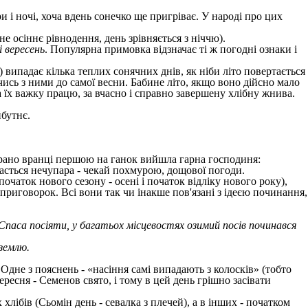
 і ночі, хоча вдень сонечко ще пригріває. У народі про цих
не осіннє рівнодення, день зрівняється з ніччю).
і вересень
. Популярна примовка відзначає ті ж погодні ознаки і
 випадає кілька теплих сонячних днів, як ніби літо повертається
ись з ними до самої весни. Бабине літо, якщо воно дійсно мало
їх важку працю, за вчасно і справно завершену хлібну жнива.
йбутнє.
об рано вранці першою на ганок вийшла гарна господиня:
асться нечупара - чекай похмурою, дощової погоди.
очаток нового сезону - осені і початок відліку нового року),
, приговорок. Всі вони так чи інакше пов'язані з ідеєю починання,
 Спаса посіяти, у багатьох місцевостях озимий посів починався
землю.
 Одне з пояснень - «насіння самі випадають з колосків» (тобто
 вересня - Семенов свято, і тому в цей день грішно засівати
лібів (Сьомін день - севалка з плечей), а в інших - початком