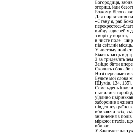
Богородиця, забива
згориш, йди безотп
Божому, білого зви
Для порівняння н
«Стану я, раб Божи
перекрестесь-благ
вийду з дверей у д
з воріт у ворота,
в чисте поле - шир
під світлий місяць
У чистому полі сто
Біжить заєць від 
З-за тридев'ять зем
Зайцю бігти вперед
Скочить сбок або 
Нозі переломитися
Будьте мої слова м
[Шумів, 134, 135].
Семен-день інколи
ставилися горобці
уїдливо цвірінька
заборонив вживати 
південноукраїнськ
вбиваючи всіх, скі
зникнення з полів 
міркою; птахів, що
вбиває.
У Заонежье пастух