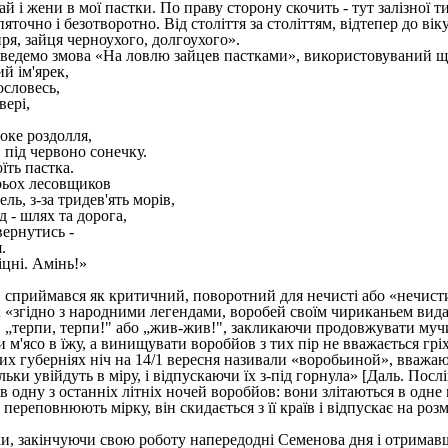
й і жени в мої пастки. По праву сторону скочить - тут залізної тин
яточно і безотворотно. Від століття за століттям, відтепер до вік
ря, зайця черноухого, долгоухого».
аведемо змова «На ловлю зайцев пастками», використовуваний щ
й ім'ярек,
ословесь,
вері,
оке роздолля,
, під червоно сонечку.
їть пастка.
трьох лесовщиков
ель, з-за тридев'ять морів,
 - шлях та дорога,
вернутись -
.
іцні. Амінь!»
 сприймався як критичний, поворотний для нечисті або «нечистих»
; «згідно з народними легендами, воробей своїм чириканьем видав
в „терпи, терпи!" або „жив-жив!", закликаючи продовжувати мучи
м'ясо в їжу, а винищувати воробйов з тих пір не вважається гріх
их губерніях ніч на 14/1 вересня називали «воробьиной», вважаюч
льки увійдуть в міру, і відпускаючи їх з-під горнула» [Даль. Посл
в одну з останніх літніх ночей воробйов: вони злітаються в одне 
 переповнюють мірку, він скидається з її країв і відпускає на р
и, закінчуючи свою роботу напередодні Семенова дня і отримавш