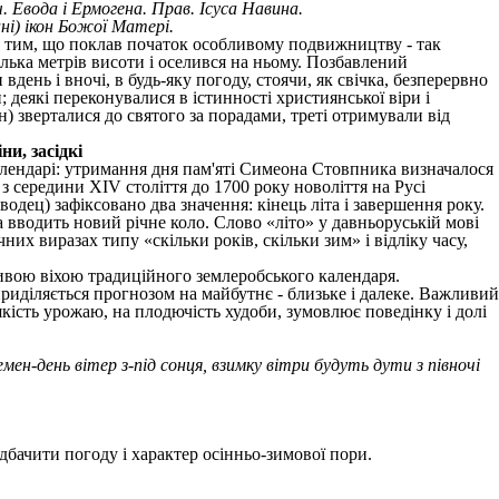
. Евода і Ермогена. Прав. Ісуса Навина.
ні) ікон Божої Матері.
ся тим, що поклав початок особливому подвижництву - так
лька метрів висоти і оселився на ньому. Позбавлений
день і вночі, в будь-яку погоду, стоячи, як свічка, безперервно
 деякі переконувалися в істинності християнської віри і
) зверталися до святого за порадами, треті отримували від
и, засідкі
алендарі: утримання дня пам'яті Симеона Стовпника визначалося
 з середини XIV століття до 1700 року новоліття на Русі
водец) зафіксовано два значення: кінець літа і завершення року.
 вводить новий річне коло. Слово «літо» у давньоруській мові
них виразах типу «скільки років, скільки зим» і відліку часу,
вою віхою традиційного землеробського календаря.
риділяється прогнозом на майбутнє - близьке і далеке. Важливий
 якість урожаю, на плодючість худоби, зумовлює поведінку і долі
мен-день вітер з-під сонця, взимку вітри будуть дути з півночі
дбачити погоду і характер осінньо-зимової пори.