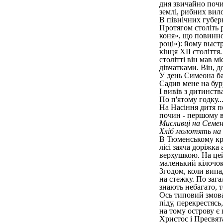
дня звичайно почи
землі, рибних вило
В північних губер
Протягом століть 
коня», що повинно
році»): йому выст
кінця XII століття
столітті він мав м
дівчатками. Він, 
У день Симеона б
Садив мене на бу
І вивів з дитинств
По п'ятому годку..
На Насіння дитя п
почин - першому в
Мисливці на Семе
Хліб молотять на т
В Тюменському кра
лісі заяча доріжка
верхушкою. На цей
маленький кілочок
Згодом, коли випа
на стежку. По заг
знають небагато, т
Ось типовий змова
піду, перекрестясь
на тому острову є 
Христос і Пресвят