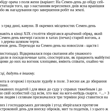
біду орача з поля жени (варіант: На Семен-день до обіду сей-
онстатація того, що з настанням вересневих днів ясна вранішня
або як нагадування про завершення робіт на землі.
 з гряд дині, кавуни. В окремих місцевостях Семен-день
навіть в кінці XIX століття зберігався архаїчний обряд, який
емен-день ввечері гасили в хатах (печах) старий вогонь, а
з дерева шляхом тертя.
нов день. Переходи на Семен-день на новосілля - щастя і
5 листопада). Відкривалася пора сватання або уважного
одили в посиделочные хати, спостерігали, як працюють майбутні
ющими до них на вогник хлопцями, вміють співати, охайно чи
ці, дадуть в іншому.
ота в огорожі і пускали худобу в поле. З весни аж до збирання
тине.
жавних податей і для явки до суду у справах тяжебным і до
свій особистий суд всім, хто має на кого-небудь скарги. <...> З
 людям і селянам призначалося три терміни році ставитися на
х і господарських договорів і угод зберігалася протягом
строковий день для внеску оброків, мит та податків, і з цього ж