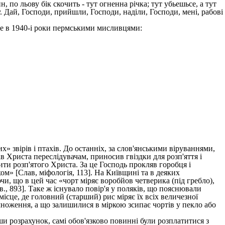
, по льову бік скочить - тут огненна річка; тут убьешьсе, а тут
у. Дай, Господи, прийшли, Господи, наділи, Господи, мені, рабові
е в 1940-і роки пермськими мисливцями:
 звірів і птахів. До останніх, за слов'янськими віруваннями,
 Христа переслідувачам, приносив гвіздки для розп'яття і
ти розп'ятого Христа. За це Господь прокляв горобця і
ом» [Слав, міфологія, 113]. На Київщині та в деяких
и, що в цей час «чорт міряє воробйов четверика (під гребло),
ів., 893]. Таке ж існувало повір'я у поляків, що пояснювали
місце, де головний (старший) рис міряє їх всіх величезної
озмноження, а що залишилися в міркою зсипає чортів у пекло або
и розрахунок, самі обов'язково повинні були розплатитися з