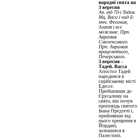
народні свята на
3 вересня
Ап. від 70-і Тадея.
Мц. Васи і чад її:
мчч. Феогния,
Агапія і все
можливе. Прп.
Аврамия
Смоленського.
Прп. Аврамия
працелюбного,
Печерського.
3 вересня -
Тадей. Васса
Апостол Тадей
народився в
сирійському місті
Едессе.
Прийшовши до
Єрусалиму на
свято, він почув
проповідь святого
Івана Предтечі і,
прийнявши від
нього хрещення в
Йордані,
залишився в
Палестині.