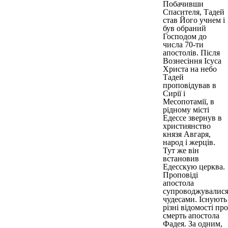
Побачивши
Спасителя, Тадей
став Його учнем і
був обраний
Господом до
числа 70-ти
апостолів. Після
Вознесіння Ісуса
Христа на небо
Тадей
проповідував в
Сирії і
Месопотамії, в
рідному місті
Едессе звернув в
християнство
князя Авгаря,
народ і жерців.
Тут же він
встановив
Едесскую церква.
Проповіді
апостола
супроводжувалис
чудесами. Існують
різні відомості про
смерть апостола
Фадея. За одним,