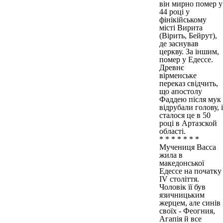
він мирно помер у
44 році у
фінікійському
місті Вирита
(Вірить, Бейрут),
де заснував
церкву. За іншим,
помер у Едессе.
Древнє
вірменське
переказ свідчить,
що апостолу
Фаддею після мук
відрубали голову, і
сталося це в 50
році в Артазской
області.
* * * * * * *
Мучениця Васса
жила в
македонської
Едессе на початку
IV століття.
Чоловік її був
язичницьким
жерцем, але синів
своїх - Феогния,
Агапія й все