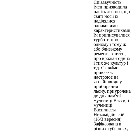
Співзвучність
імен призводила
навіть до того, що
святі носії їх
наділялися
однаковими
характеристиками
їм приписувалися
турботи про
одному і тому ж
або близькому
ремеслі, занятті,
про врожай одних
і тих же культур і
т.д. Скажімо,
приказка,
настроює на
якнайшвидшу
прибирання
льону, приурочена
до дня пам'яті
мучениці Васси, і
мучениці
Василиссы
Никомідійській
(16/3 вересня).
Зафіксована в
різних губерніях,