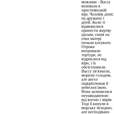
можливе - Васса
виховала в
християнській
вірі. Чоловік доніс
на дружину і
дітей. Коли ті
відмовилися
принести жертву
ідолам, синів на
очах матері
почали катувати.
Отроки
витримали
тортури, не
відреклися від
віри, і їх
обезголовили.
Вассу ув'язнили,
морили голодом,
але ангел
підкріплював її
небесної їжею.
Вона залишилася
неушкодженою
від вогню і звірів.
Тоді її кинули в
морську безодню,
але несподівано