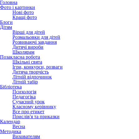
Головна
Фото і картинки
Нові фото
Кращі фото
Блоги
Дітям
Вірші для дітей
Розмальовки для дітей
Розвиваючі завдання
Дитячі вироби
Школярам
Позакласна робота
Шкільні свята
Ігри, конкурси, розваги
Дитяча творчість
Літній відпочинок
Літній табір
Бібліотека
Психологія
Педагогіка
Сучасний урок
Класному керівнику
Все про етикет
Прислів'я та приказки
Календар
Весна
Методика
Вихователям