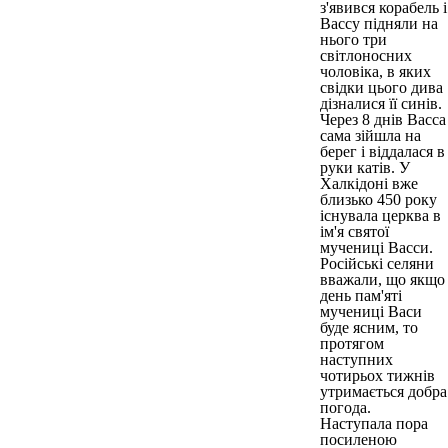
з'явився корабель і
Вассу підняли на
нього три
світлоносних
чоловіка, в яких
свідки цього дива
дізналися її синів.
Через 8 днів Васса
сама зійшла на
берег і віддалася в
руки катів. У
Халкідоні вже
близько 450 року
існувала церква в
ім'я святої
мучениці Васси.
Російські селяни
вважали, що якщо
день пам'яті
мучениці Васи
буде ясним, то
протягом
наступних
чотирьох тижнів
утримається добра
погода.
Наступала пора
посиленою