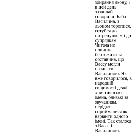
збирання льону, і
в цей день
зазвичай
говорили: Баба
Василина, з
льоном торопися,
готуйся до
потрепушкам і до
супрядкам.
Читача не
повинна
бентежити та
обставина, що
Вассу могли
називати
Василиною. Як
вже говорилося, в
народній
свідомості деякі
християнські
імена, близькі за
звучанням,
нерідко
сприймалися як
варіанти одного
імені. Так сталося
з Васса і
Василиною.