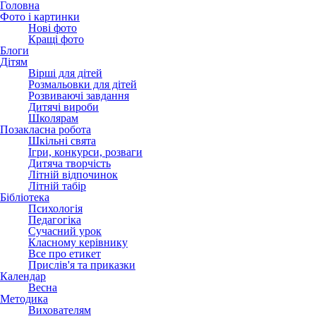
Головна
Фото і картинки
Нові фото
Кращі фото
Блоги
Дітям
Вірші для дітей
Розмальовки для дітей
Розвиваючі завдання
Дитячі вироби
Школярам
Позакласна робота
Шкільні свята
Ігри, конкурси, розваги
Дитяча творчість
Літній відпочинок
Літній табір
Бібліотека
Психологія
Педагогіка
Сучасний урок
Класному керівнику
Все про етикет
Прислів'я та приказки
Календар
Весна
Методика
Вихователям