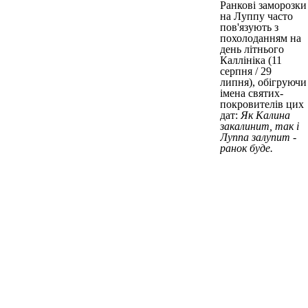
Ранкові заморозки
на Луппу часто
пов'язують з
похолоданням на
день літнього
Каллініка (11
серпня / 29
липня), обігруючи
імена святих-
покровителів цих
дат:
Як Калина
закалинит, так і
Луппа залупит -
ранок буде.