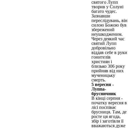
святого Лупп
творив у Солуні
багато чудес.
Зазнавши
переслідувань, він
силою Божою був
збережений
неушкодженим.
Через деякий час
святий Лупп
добровільно
віддав себе в руки
гонителів
християн і
близько 306 року
прийняв від них
мученицьку
смерть.
5 вересня -
Луппа-
брусничник
В кінці серпня -
початку вересня в
лісі поспіває
брусниця. Там, де
росте ця ягода,
збір і заготівля її
вважаються дуже