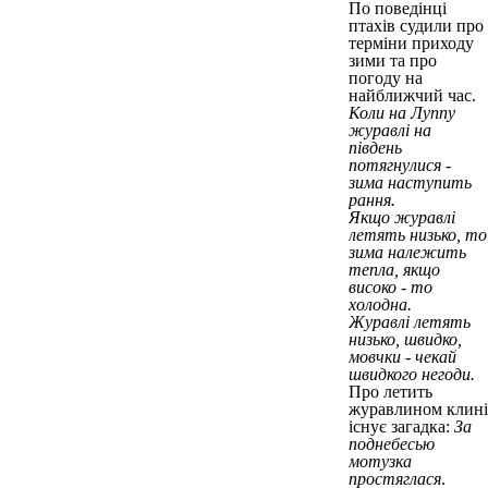
По поведінці
птахів судили про
терміни приходу
зими та про
погоду на
найближчий час.
Коли на Луппу
журавлі на
південь
потягнулися -
зима наступить
рання.
Якщо журавлі
летять низько, то
зима належить
тепла, якщо
високо - то
холодна.
Журавлі летять
низько, швидко,
мовчки - чекай
швидкого негоди.
Про летить
журавлином клині
існує загадка:
За
поднебесью
мотузка
простяглася
.