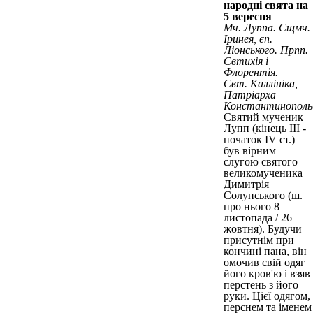
народні свята на
5 вересня
Мч. Луппа. Сщмч.
Іринея, єп.
Ліонського. Прпп.
Євтихія і
Флорентія.
Свт. Каллініка,
Патріарха
Константинопольс
Святий мученик
Лупп (кінець III -
початок IV ст.)
був вірним
слугою святого
великомученика
Димитрія
Солунського (ш.
про нього 8
листопада / 26
жовтня). Будучи
присутнім при
кончині пана, він
омочив свій одяг
його кров'ю і взяв
перстень з його
руки. Цієї одягом,
перснем та іменем