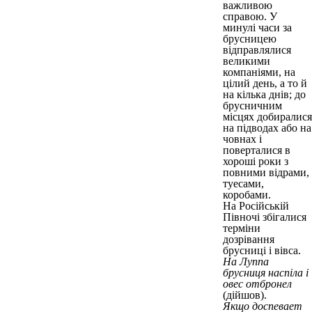
важливою
справою. У
минулі часи за
брусницею
відправлялися
великими
компаніями, на
цілий день, а то й
на кілька днів; до
брусничним
місцях добиралися
на підводах або на
човнах і
поверталися в
хороші роки з
повними відрами,
туесами,
коробами.
На Російській
Півночі збігалися
терміни
дозрівання
брусниці і вівса.
На Луппа
брусниця наспіла і
овес отбронел
(дійшов).
Якщо доспевает