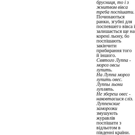
брусниця, то і з
жнитвом вівса
треба поспішати.
Починаються
ранки, згубні для
поспевшего вівса і
залишається ще на
корені льону, бо
поспішають
закінчити
прибирання того
й іншого.
Святого Луппа -
мороз овсы
лупить.
На Луппа мороз
лупить овес.
Луппы льони
луплять.
Не збереш овес -
наковтаєшся сліз.
Луппенские
заморозки
змушують
журавлів
поспішати з
відльотом в
південні країни.