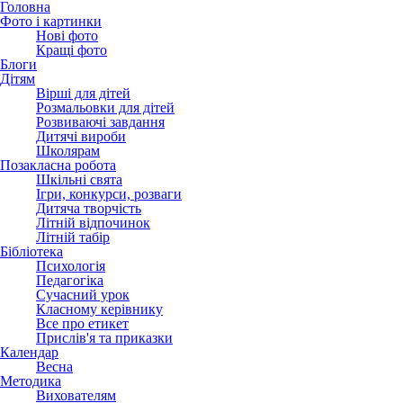
Головна
Фото і картинки
Нові фото
Кращі фото
Блоги
Дітям
Вірші для дітей
Розмальовки для дітей
Розвиваючі завдання
Дитячі вироби
Школярам
Позакласна робота
Шкільні свята
Ігри, конкурси, розваги
Дитяча творчість
Літній відпочинок
Літній табір
Бібліотека
Психологія
Педагогіка
Сучасний урок
Класному керівнику
Все про етикет
Прислів'я та приказки
Календар
Весна
Методика
Вихователям