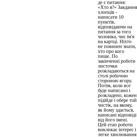
де є питання:
«Хто я?» Завдання
хлопців -
написати 10
пунктів,
відповідаючи на
питання за того
чоловіка, чиє ім'я
на картці. Ніхто
не повинен знати,
хто про кого
пише. По
закінченні роботи
листочки
розкладаються на
столі робочою
стороною вгору.
Потім, коли все
буде написано і
розкладено, кожен
підійде і обере той
чи
стік, на якому,
як йому здається,
написані відповіді
від його імені.
Цей етап роботи
викликає інтерес і
легке хвилювання