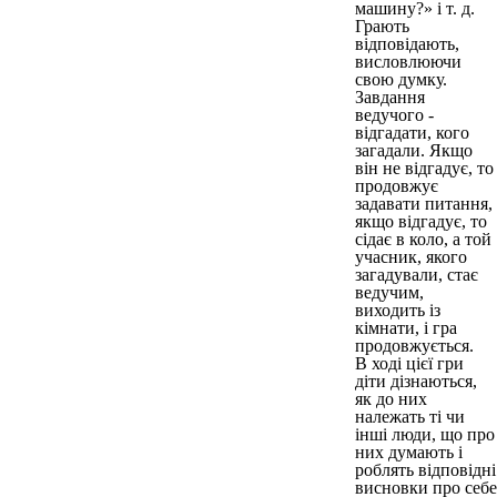
машину?» і т. д.
Грають
відповідають,
висловлюючи
свою думку.
Завдання
ведучого -
відгадати, кого
загадали. Якщо
він не відгадує, то
продовжує
задавати питання,
якщо відгадує, то
сідає в коло, а той
учасник, якого
загадували, стає
ведучим,
виходить із
кімнати, і гра
продовжується.
В ході цієї гри
діти дізнаються,
як до них
належать ті чи
інші люди, що про
них думають і
роблять відповідні
висновки про себе