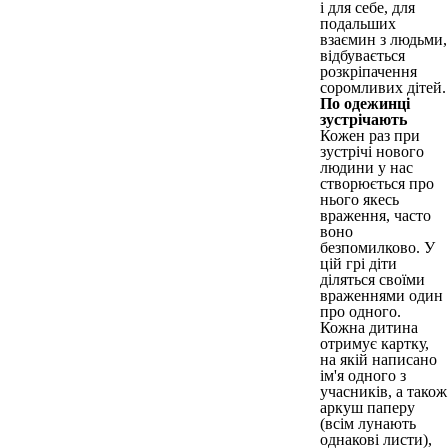
і для себе, для
подальших
взаємин з людьми,
відбувається
розкріпачення
соромливих дітей.
По одежинці
зустрічають
Кожен раз при
зустрічі нового
людини у нас
створюється про
нього якесь
враження, часто
воно
безпомилково. У
цій грі діти
діляться своїми
враженнями один
про одного.
Кожна дитина
отримує картку,
на якій написано
ім'я одного з
учасників, а також
аркуш паперу
(всім лунають
однакові листи),