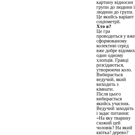
картину відносин
групи до людини і
людини до групи.
Це якийсь варіант
соціометрії.
Хто я?
Це гра
проводиться у вже
сформованому
колективі серед
вже добре відомих
один одному
хлопців. Гравці
розсідаються,
утворюючи коло.
Вибирається
ведучий, який
виходить з
кімнати.
Після цього
вибирається
якийсь учасник.
Ведучий заходить
і задає питання:
«На яку тварину
схожий цей
чоловік? На який
квітка? дерево?