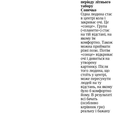
періоду літнього
табору
Сонечко
Одна людина стає
в центрі кола і
закриває очі. Це
«сонце». Група
(«планети») стає
на тій відстані, на
якому їм
комфортно. Також
можна приймати
різні пози. Потім
«сонце» відкриває
очі і дивиться на
утворену
картинку. Після
того людина, що
стоїть у центрі,
може пересунути
людей на ту
відстань, на якому
було б комфортно
йому. В результаті
всі бачать
(особливо
керівник гри)
реальну і бажану