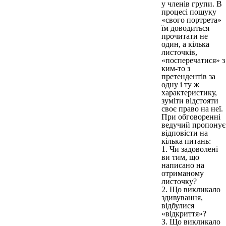
у членів групи. В
процесі пошуку
«свого портрета»
їм доводиться
прочитати не
один, а кілька
листочків,
«посперечатися» з
ким-то з
претендентів за
одну і ту ж
характеристику,
зуміти відстояти
своє право на неї.
При обговоренні
ведучий пропонує
відповісти на
кілька питань:
1. Чи задоволені
ви тим, що
написано на
отриманому
листочку?
2. Що викликало
здивування,
відбулися
«відкриття»?
3. Що викликало