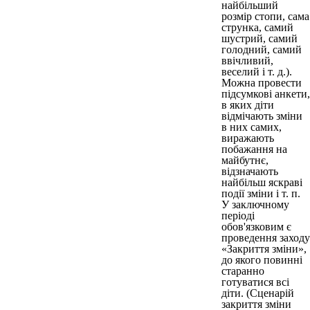
найбільший
розмір стопи, сама
струнка, самий
шустрий, самий
голодний, самий
ввічливий,
веселий і т. д.).
Можна провести
підсумкові анкети,
в яких діти
відмічають зміни
в них самих,
виражають
побажання на
майбутнє,
відзначають
найбільш яскраві
події зміни і т. п.
У заключному
періоді
обов'язковим є
проведення заходу
«Закриття зміни»,
до якого повинні
старанно
готуватися всі
діти. (Сценарій
закриття зміни