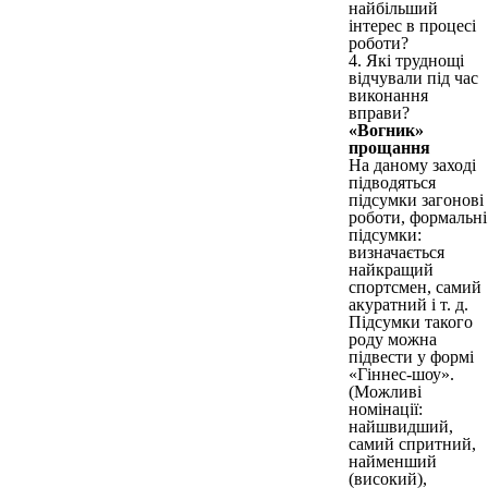
найбільший
інтерес в процесі
роботи?
4. Які труднощі
відчували під час
виконання
вправи?
«Вогник»
прощання
На даному заході
підводяться
підсумки загонові
роботи, формальні
підсумки:
визначається
найкращий
спортсмен, самий
акуратний і т. д.
Підсумки такого
роду можна
підвести у формі
«Гіннес-шоу».
(Можливі
номінації:
найшвидший,
самий спритний,
найменший
(високий),