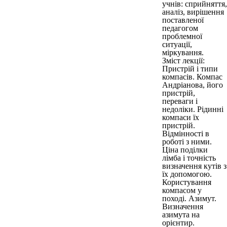
учнів: сприйняття,
аналіз, вирішення
поставленої
педагогом
проблемної
ситуації,
міркування.
Зміст лекції:
Пристрій і типи
компасів. Компас
Андріанова, його
пристрій,
переваги і
недоліки. Рідинні
компаси їх
пристрій.
Відмінності в
роботі з ними.
Ціна поділки
лімба і точність
визначення кутів з
їх допомогою.
Користування
компасом у
поході. Азимут.
Визначення
азимута на
орієнтир.