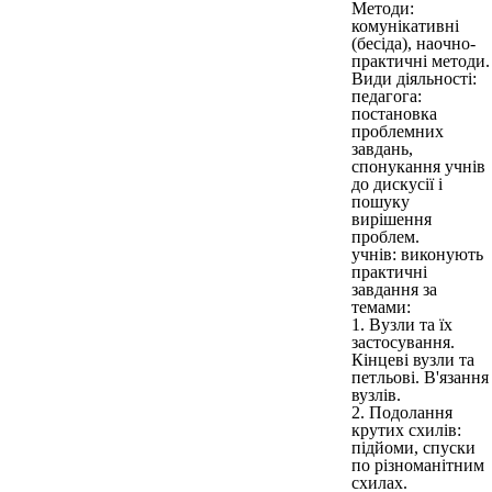
Методи:
комунікативні
(бесіда), наочно-
практичні методи.
Види діяльності:
педагога:
постановка
проблемних
завдань,
спонукання учнів
до дискусії і
пошуку
вирішення
проблем.
учнів: виконують
практичні
завдання за
темами:
1. Вузли та їх
застосування.
Кінцеві вузли та
петльові. В'язання
вузлів.
2. Подолання
крутих схилів:
підйоми, спуски
по різноманітним
схилах.