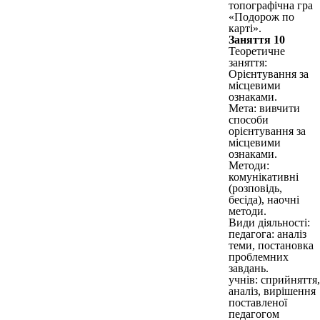
топографічна гра
«Подорож по
карті».
Заняття 10
Теоретичне
заняття:
Орієнтування за
місцевими
ознаками.
Мета: вивчити
способи
орієнтування за
місцевими
ознаками.
Методи:
комунікативні
(розповідь,
бесіда), наочні
методи.
Види діяльності:
педагога: аналіз
теми, постановка
проблемних
завдань.
учнів: сприйняття,
аналіз, вирішення
поставленої
педагогом