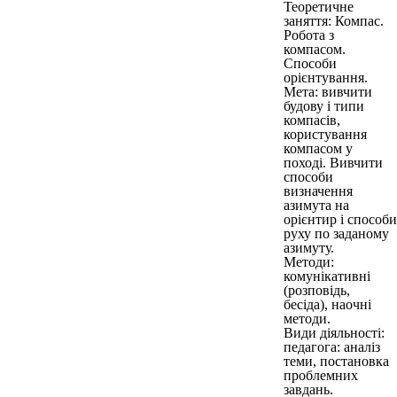
Теоретичне
заняття: Компас.
Робота з
компасом.
Способи
орієнтування.
Мета: вивчити
будову і типи
компасів,
користування
компасом у
поході. Вивчити
способи
визначення
азимута на
орієнтир і способи
руху по заданому
азимуту.
Методи:
комунікативні
(розповідь,
бесіда), наочні
методи.
Види діяльності:
педагога: аналіз
теми, постановка
проблемних
завдань.