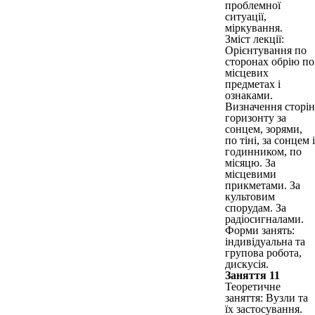
проблемної
ситуації,
міркування.
Зміст лекції:
Орієнтування по
сторонах обрію по
місцевих
предметах і
ознаками.
Визначення сторін
горизонту за
сонцем, зорями,
по тіні, за сонцем і
годинником, по
місяцю. За
місцевими
прикметами. За
культовим
спорудам. За
радіосигналами.
Форми занять:
індивідуальна та
групова робота,
дискусія.
Заняття 11
Теоретичне
заняття: Вузли та
їх застосування.