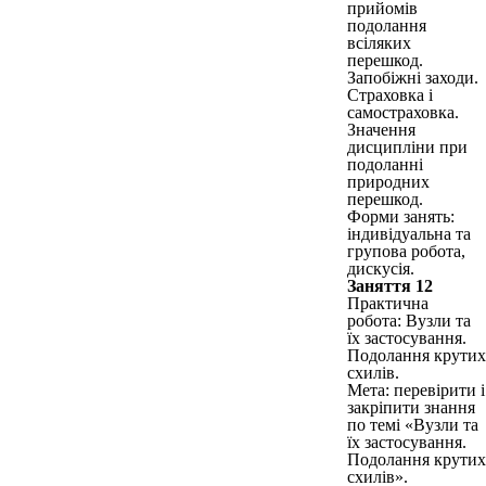
прийомів
подолання
всіляких
перешкод.
Запобіжні заходи.
Страховка і
самостраховка.
Значення
дисципліни при
подоланні
природних
перешкод.
Форми занять:
індивідуальна та
групова робота,
дискусія.
Заняття 12
Практична
робота: Вузли та
їх застосування.
Подолання крутих
схилів.
Мета: перевірити і
закріпити знання
по темі «Вузли та
їх застосування.
Подолання крутих
схилів».