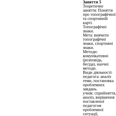
Заняття 5
Теоретичне
заняття: Поняття
про топографічної
та спортивній
карті.
Топографічні
знаки.
Мета: вивчити
топографічні
знаки, спортивні
знаки.
Методи:
комунікативні
(розповідь,
бесіда), наочні
методи.
Види діяльності:
педагога: аналіз
теми, постановка
проблемних
завдань.
учнів: сприйняття,
аналіз, вирішення
поставленої
педагогом
проблемної
ситуації,