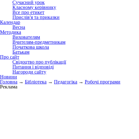
Сучасний урок
Класному керівнику
Все про етикет
Прислів'я та приказки
Календар
Весна
Методика
Вихователям
Вчителям-предметникам
Початкова школа
Батькам
Про сайт
Свідоцтво про публікації
Питання і відповіді
Нагороди сайту
Новини
Головна
→
Бібліотека
→
Педагогіка
→
Робочі програми
Реклама