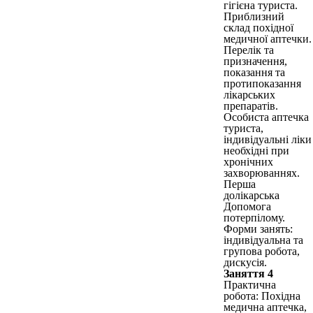
гігієна туриста.
Приблизний
склад похідної
медичної аптечки.
Перелік та
призначення,
показання та
протипоказання
лікарських
препаратів.
Особиста аптечка
туриста,
індивідуальні ліки
необхідні при
хронічних
захворюваннях.
Перша
долікарська
Допомога
потерпілому.
Форми занять:
індивідуальна та
групова робота,
дискусія.
Заняття 4
Практична
робота: Похідна
медична аптечка,