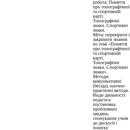
робота: Поняття
про топографічної
та спортивній
карті.
Топографічні
знаки. Спортивні
знаки.
Мета: перевірити і
закріпити знання
по темі «Поняття
про топографічної
та спортивній
карті.
Топографічні
знаки. Спортивні
знаки».
Методи:
комунікативні
(бесіда), наочно-
практичні методи.
Види діяльності:
педагога:
постановка
проблемних
завдань,
спонукання учнів
до дискусії і
пошуку