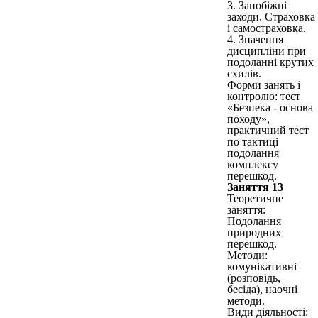
3. Запобіжні
заходи. Страховка
і самостраховка.
4. Значення
дисципліни при
подоланні крутих
схилів.
Форми занять і
контролю: тест
«Безпека - основа
походу»,
практичний тест
по тактиці
подолання
комплексу
перешкод.
Заняття 13
Теоретичне
заняття:
Подолання
природних
перешкод.
Методи:
комунікативні
(розповідь,
бесіда), наочні
методи.
Види діяльності: