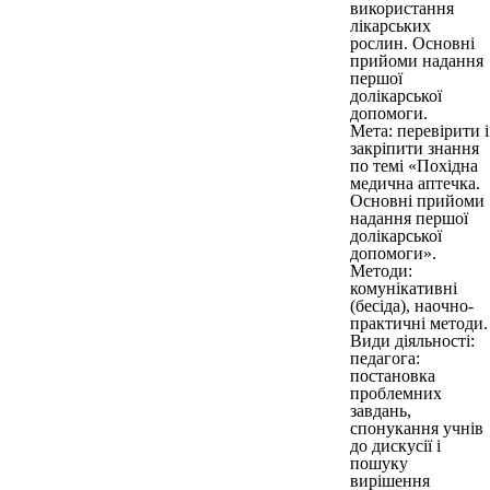
використання
лікарських
рослин. Основні
прийоми надання
першої
долікарської
допомоги.
Мета: перевірити і
закріпити знання
по темі «Похідна
медична аптечка.
Основні прийоми
надання першої
долікарської
допомоги».
Методи:
комунікативні
(бесіда), наочно-
практичні методи.
Види діяльності:
педагога:
постановка
проблемних
завдань,
спонукання учнів
до дискусії і
пошуку
вирішення