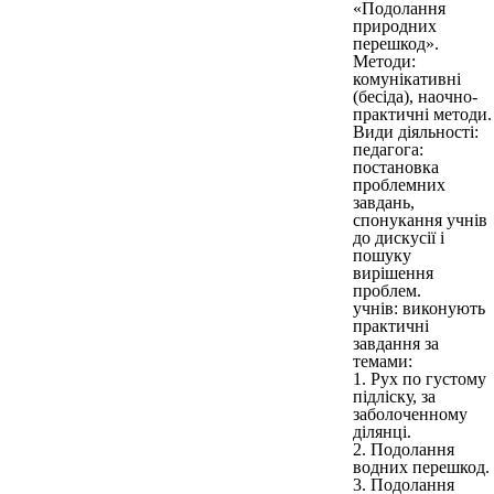
«Подолання
природних
перешкод».
Методи:
комунікативні
(бесіда), наочно-
практичні методи.
Види діяльності:
педагога:
постановка
проблемних
завдань,
спонукання учнів
до дискусії і
пошуку
вирішення
проблем.
учнів: виконують
практичні
завдання за
темами:
1. Рух по густому
підліску, за
заболоченному
ділянці.
2. Подолання
водних перешкод.
3. Подолання