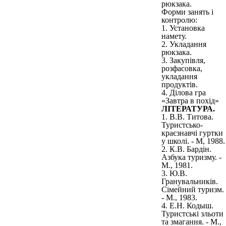
рюкзака.
Форми занять і
контролю:
1. Установка
намету.
2. Укладання
рюкзака.
3. Закупівля,
розфасовка,
укладання
продуктів.
4. Ділова гра
«Завтра в похід»
ЛІТЕРАТУРА.
1. В.В. Титова.
Туристсько-
краєзнавчі гуртки
у школі. - М, 1988.
2. К.В. Бардін.
Азбука туризму. -
М., 1981.
3. Ю.В.
Гранувальників.
Сімейний туризм.
- М., 1983.
4. Е.Н. Кодыш.
Туристські зльоти
та змагання. - М.,