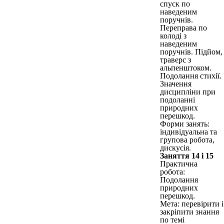
спуск по
наведеним
поручнів.
Переправа по
колоді з
наведеним
поручнів. Підйом,
траверс з
альпенштоком.
Подолання стихії.
Значення
дисципліни при
подоланні
природних
перешкод.
Форми занять:
індивідуальна та
групова робота,
дискусія.
Заняття 14 і 15
Практична
робота:
Подолання
природних
перешкод.
Мета: перевірити і
закріпити знання
по темі