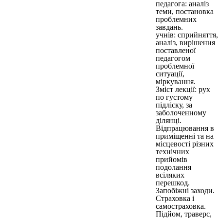
педагога: аналіз
теми, постановка
проблемних
завдань.
учнів: сприйняття,
аналіз, вирішення
поставленої
педагогом
проблемної
ситуації,
міркування.
Зміст лекції: рух
по густому
підліску, за
заболоченному
ділянці.
Відпрацювання в
приміщенні та на
місцевості різних
технічних
прийомів
подолання
всіляких
перешкод.
Запобіжні заходи.
Страховка і
самостраховка.
Підйом, траверс,