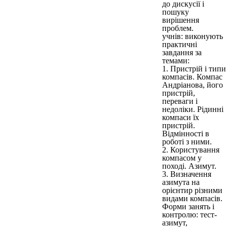
до дискусії і
пошуку
вирішення
проблем.
учнів: виконують
практичні
завдання за
темами:
1. Пристрій і типи
компасів. Компас
Андріанова, його
пристрій,
переваги і
недоліки. Рідинні
компаси їх
пристрій.
Відмінності в
роботі з ними.
2. Користування
компасом у
поході. Азимут.
3. Визначення
азимута на
орієнтир різними
видами компасів.
Форми занять і
контролю: тест-
азимут,