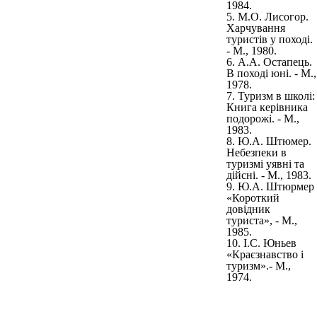
1984.
5. М.О. Лисогор.
Харчування
туристів у поході.
- М., 1980.
6. А.А. Остапець.
В поході юні. - М.,
1978.
7. Туризм в школі:
Книга керівника
подорожі. - М.,
1983.
8. Ю.А. Штюмер.
Небезпеки в
туризмі уявні та
дійсні. - М., 1983.
9. Ю.А. Штюрмер
«Короткий
довідник
туриста», - М.,
1985.
10. І.С. Юньев
«Краєзнавство і
туризм».- М.,
1974.