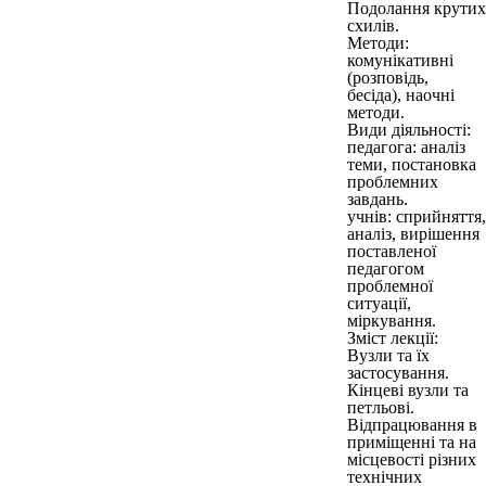
Подолання крутих
схилів.
Методи:
комунікативні
(розповідь,
бесіда), наочні
методи.
Види діяльності:
педагога: аналіз
теми, постановка
проблемних
завдань.
учнів: сприйняття,
аналіз, вирішення
поставленої
педагогом
проблемної
ситуації,
міркування.
Зміст лекції:
Вузли та їх
застосування.
Кінцеві вузли та
петльові.
Відпрацювання в
приміщенні та на
місцевості різних
технічних