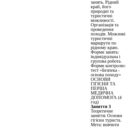
занять. Рідний
край, його
природні та
туристичні
можливості.
Організація та
проведення
походів. Можливі
туристичні
маршрути по
рідному краю.
Форми занять:
індивідуальна і
групова робота.
Форми контролю:
тест «Безпека -
основа походу»
ОСНОВИ
ГІГІЄНИ ТА
ПЕРША
МЕДИЧНА
ДОПОМОГА (4
год)
Заняття 3
Теоретичне
заняття: Основи
гігієни туриста.
Мета: вивчити