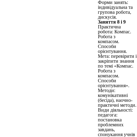
Форми занять:
індивідуальна та
групова робота,
дискусія.
Заняття 8 і 9
Практична
робота: Компас.
Робота з
компасом.
Способи
орієнтування.
Мета: перевірити і
закріпити знання
по темі «Компас.
Робота з
компасом.
Способи
орієнтування».
Методи:
комунікативні
(бесіда), наочно-
практичні методи.
Види діяльності:
педагога:
постановка
проблемних
завдань,
спонукання учнів