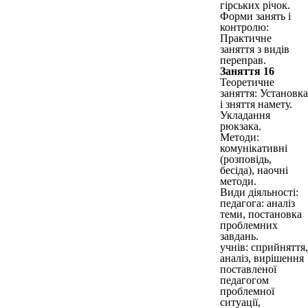
гірських річок.
Форми занять і
контролю:
Практичне
заняття з видів
переправ.
Заняття 16
Теоретичне
заняття: Установка
і зняття намету.
Укладання
рюкзака.
Методи:
комунікативні
(розповідь,
бесіда), наочні
методи.
Види діяльності:
педагога: аналіз
теми, постановка
проблемних
завдань.
учнів: сприйняття,
аналіз, вирішення
поставленої
педагогом
проблемної
ситуації,