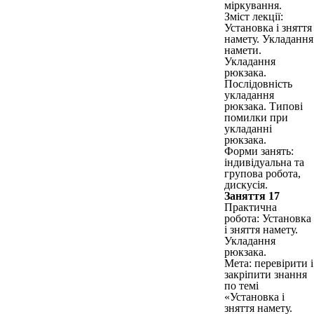
міркування.
Зміст лекції:
Установка і зняття
намету. Укладання
намети.
Укладання
рюкзака.
Послідовність
укладання
рюкзака. Типові
помилки при
укладанні
рюкзака.
Форми занять:
індивідуальна та
групова робота,
дискусія.
Заняття 17
Практична
робота: Установка
і зняття намету.
Укладання
рюкзака.
Мета: перевірити і
закріпити знання
по темі
«Установка і
зняття намету.