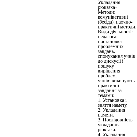
Укладання
рюкзака».
Методи:
комунікативні
(бесіда), наочно-
практичні методи.
Види діяльності:
педагога:
постановка
проблемних
завдань,
спонукання учнів
до дискусії і
пошуку
вирішення
проблем.
учнів: виконують
практичні
завдання за
темами:
1. Установка і
зняття намету.
2. Укладання
намети.
3. Послідовність
укладання
рюкзака.
4. Укладання