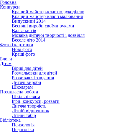
Головна
Конкурси
Кращий майстер-клас по рукоділлю
Кращий майстер-клас з малювання
Випускний 2014
Весняні вироби своїми руками
Вальс квітів
Мозаїка дитячої творчості і дозвілля
Веселе літо 2014
Фото і картинки
Нові фото
Кращі фото
Блоги
Дітям
Вірші для дітей
Розмальовки для дітей
Розвиваючі завдання
Дитячі вироби
Школярам
Позакласна робота
Шкільні свята
Ігри, конкурси, розваги
Дитяча творчість
Літній відпочинок
Літній табір
Бібліотека
Психологія
Педагогіка