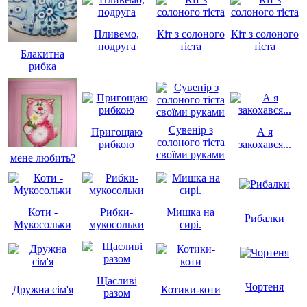
Пливемо,
Кіт з солоного
Кіт з солоного
подруга
тіста
тіста
Блакитна
рибка
Сувенір з
Пригощаю
А я
солоного тіста
рибкою
закохався...
своїми руками
мене любить?
Коти -
Рибки-
Мишка на
Рибалки
Мукосольки
мукосольки
сирі.
Щасливі
Чортеня
Дружна сім'я
Котики-коти
разом