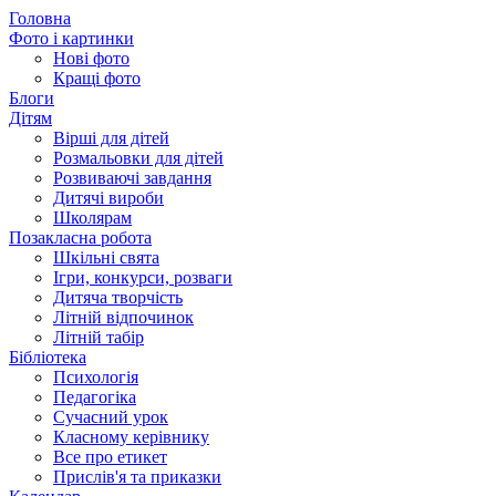
Головна
Фото і картинки
Нові фото
Кращі фото
Блоги
Дітям
Вірші для дітей
Розмальовки для дітей
Розвиваючі завдання
Дитячі вироби
Школярам
Позакласна робота
Шкільні свята
Ігри, конкурси, розваги
Дитяча творчість
Літній відпочинок
Літній табір
Бібліотека
Психологія
Педагогіка
Сучасний урок
Класному керівнику
Все про етикет
Прислів'я та приказки