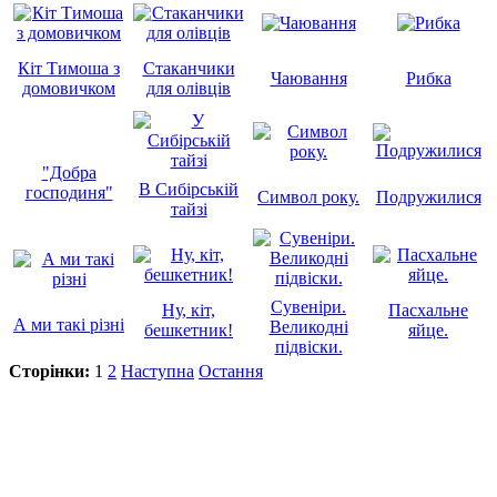
Кіт Тимоша з
Стаканчики
Чаювання
Рибка
домовичком
для олівців
"Добра
В Сибірській
господиня"
Символ року.
Подружилися
тайзі
Сувеніри.
Ну, кіт,
Пасхальне
А ми такі різні
Великодні
бешкетник!
яйце.
підвіски.
Сторінки:
1
2
Наступна
Остання