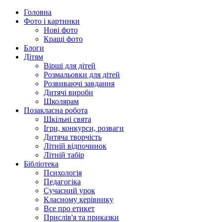
Головна
Фото і картинки
Нові фото
Кращі фото
Блоги
Дітям
Вірші для дітей
Розмальовки для дітей
Розвиваючі завдання
Дитячі вироби
Школярам
Позакласна робота
Шкільні свята
Ігри, конкурси, розваги
Дитяча творчість
Літній відпочинок
Літній табір
Бібліотека
Психологія
Педагогіка
Сучасний урок
Класному керівнику
Все про етикет
Прислів'я та приказки