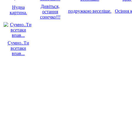
Дивіться,
Нудна
подружкою веселіше.
Осіння 
остання
картина.
сонечко!!!
Сумно..Ти
всетаки
впав...