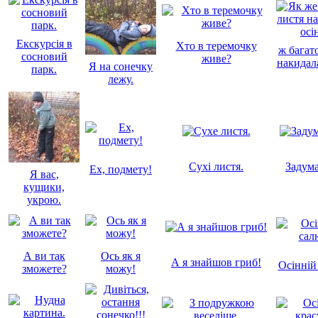
Екскурсія в
Хто в теремочку
ж багат
сосновий
живе?
накидала
Я на сонечку
парк.
лежу.
Сухі листя.
Задума
Ех, подмету!
Я вас,
кущики,
укрою.
А ви так
Ось як я
А я знайшов гриб!
Осінній
зможете?
можу!