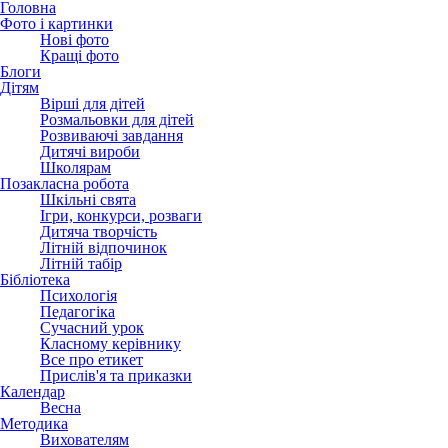
Головна
Фото і картинки
Нові фото
Кращі фото
Блоги
Дітям
Вірші для дітей
Розмальовки для дітей
Розвиваючі завдання
Дитячі вироби
Школярам
Позакласна робота
Шкільні свята
Ігри, конкурси, розваги
Дитяча творчість
Літній відпочинок
Літній табір
Бібліотека
Психологія
Педагогіка
Сучасний урок
Класному керівнику
Все про етикет
Прислів'я та приказки
Календар
Весна
Методика
Вихователям