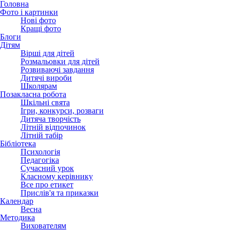
Головна
Фото і картинки
Нові фото
Кращі фото
Блоги
Дітям
Вірші для дітей
Розмальовки для дітей
Розвиваючі завдання
Дитячі вироби
Школярам
Позакласна робота
Шкільні свята
Ігри, конкурси, розваги
Дитяча творчість
Літній відпочинок
Літній табір
Бібліотека
Психологія
Педагогіка
Сучасний урок
Класному керівнику
Все про етикет
Прислів'я та приказки
Календар
Весна
Методика
Вихователям