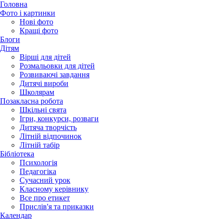
Головна
Фото і картинки
Нові фото
Кращі фото
Блоги
Дітям
Вірші для дітей
Розмальовки для дітей
Розвиваючі завдання
Дитячі вироби
Школярам
Позакласна робота
Шкільні свята
Ігри, конкурси, розваги
Дитяча творчість
Літній відпочинок
Літній табір
Бібліотека
Психологія
Педагогіка
Сучасний урок
Класному керівнику
Все про етикет
Прислів'я та приказки
Календар