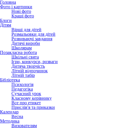
Головна
Фото і картинки
Нові фото
Кращі фото
Блоги
Дітям
Вірші для дітей
Розмальовки для дітей
Розвиваючі завдання
Дитячі вироби
Школярам
Позакласна робота
Шкільні свята
Ігри, конкурси, розваги
Дитяча творчість
Літній відпочинок
Літній табір
Бібліотека
Психологія
Педагогіка
Сучасний урок
Класному керівнику
Все про етикет
Прислів'я та приказки
Календар
Весна
Методика
Вихователям