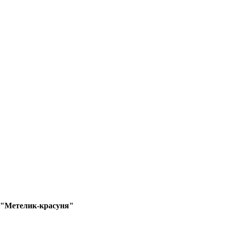
"Метелик-красуня"