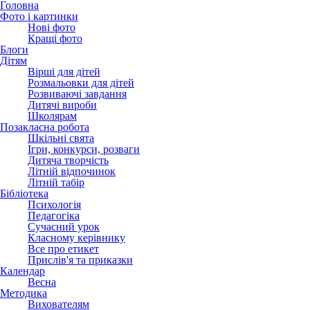
Головна
Фото і картинки
Нові фото
Кращі фото
Блоги
Дітям
Вірші для дітей
Розмальовки для дітей
Розвиваючі завдання
Дитячі вироби
Школярам
Позакласна робота
Шкільні свята
Ігри, конкурси, розваги
Дитяча творчість
Літній відпочинок
Літній табір
Бібліотека
Психологія
Педагогіка
Сучасний урок
Класному керівнику
Все про етикет
Прислів'я та приказки
Календар
Весна
Методика
Вихователям