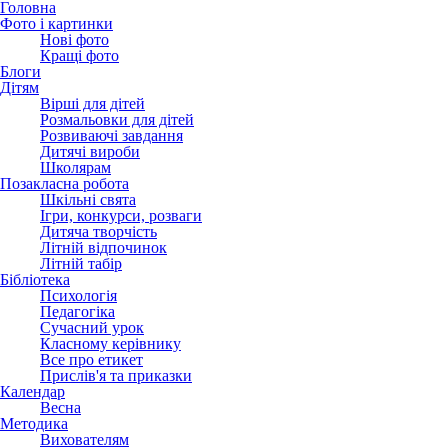
Головна
Фото і картинки
Нові фото
Кращі фото
Блоги
Дітям
Вірші для дітей
Розмальовки для дітей
Розвиваючі завдання
Дитячі вироби
Школярам
Позакласна робота
Шкільні свята
Ігри, конкурси, розваги
Дитяча творчість
Літній відпочинок
Літній табір
Бібліотека
Психологія
Педагогіка
Сучасний урок
Класному керівнику
Все про етикет
Прислів'я та приказки
Календар
Весна
Методика
Вихователям