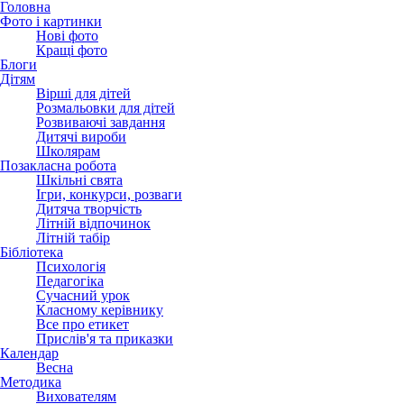
Головна
Фото і картинки
Нові фото
Кращі фото
Блоги
Дітям
Вірші для дітей
Розмальовки для дітей
Розвиваючі завдання
Дитячі вироби
Школярам
Позакласна робота
Шкільні свята
Ігри, конкурси, розваги
Дитяча творчість
Літній відпочинок
Літній табір
Бібліотека
Психологія
Педагогіка
Сучасний урок
Класному керівнику
Все про етикет
Прислів'я та приказки
Календар
Весна
Методика
Вихователям