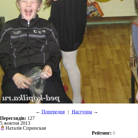
←
Попередня
|
Наступна
→
Переглядів:
127
5 жовтня 2013
Наталія Спринская
Рейтинг:
0