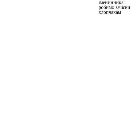
іменинника"
робимо зачіски
хлопчакам