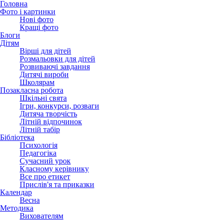
Головна
Фото і картинки
Нові фото
Кращі фото
Блоги
Дітям
Вірші для дітей
Розмальовки для дітей
Розвиваючі завдання
Дитячі вироби
Школярам
Позакласна робота
Шкільні свята
Ігри, конкурси, розваги
Дитяча творчість
Літній відпочинок
Літній табір
Бібліотека
Психологія
Педагогіка
Сучасний урок
Класному керівнику
Все про етикет
Прислів'я та приказки
Календар
Весна
Методика
Вихователям