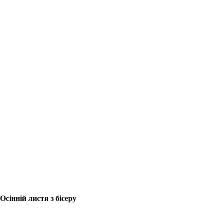
Осінній листя з бісеру