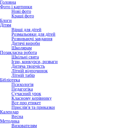
Головна
Фото і картинки
Нові фото
Кращі фото
Блоги
Дітям
Вірші для дітей
Розмальовки для дітей
Розвиваючі завдання
Дитячі вироби
Школярам
Позакласна робота
Шкільні свята
Ігри, конкурси, розваги
Дитяча творчість
Літній відпочинок
Літній табір
Бібліотека
Психологія
Педагогіка
Сучасний урок
Класному керівнику
Все про етикет
Прислів'я та приказки
Календар
Весна
Методика
Вихователям