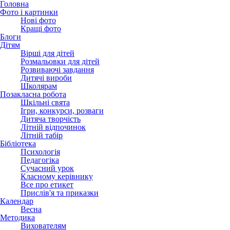
Головна
Фото і картинки
Нові фото
Кращі фото
Блоги
Дітям
Вірші для дітей
Розмальовки для дітей
Розвиваючі завдання
Дитячі вироби
Школярам
Позакласна робота
Шкільні свята
Ігри, конкурси, розваги
Дитяча творчість
Літній відпочинок
Літній табір
Бібліотека
Психологія
Педагогіка
Сучасний урок
Класному керівнику
Все про етикет
Прислів'я та приказки
Календар
Весна
Методика
Вихователям