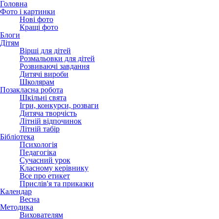
Головна
Фото і картинки
Нові фото
Кращі фото
Блоги
Дітям
Вірші для дітей
Розмальовки для дітей
Розвиваючі завдання
Дитячі вироби
Школярам
Позакласна робота
Шкільні свята
Ігри, конкурси, розваги
Дитяча творчість
Літній відпочинок
Літній табір
Бібліотека
Психологія
Педагогіка
Сучасний урок
Класному керівнику
Все про етикет
Прислів'я та приказки
Календар
Весна
Методика
Вихователям