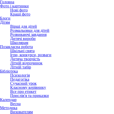
Головна
Фото і картинки
Нові фото
Кращі фото
Блоги
Дітям
Вірші для дітей
Розмальовки для дітей
Розвиваючі завдання
Дитячі вироби
Школярам
Позакласна робота
Шкільні свята
Ігри, конкурси, розваги
Дитяча творчість
Літній відпочинок
Літній табір
Бібліотека
Психологія
Педагогіка
Сучасний урок
Класному керівнику
Все про етикет
Прислів'я та приказки
Календар
Весна
Методика
Вихователям