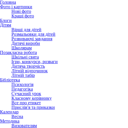
Головна
Фото і картинки
Нові фото
Кращі фото
Блоги
Дітям
Вірші для дітей
Розмальовки для дітей
Розвиваючі завдання
Дитячі вироби
Школярам
Позакласна робота
Шкільні свята
Ігри, конкурси, розваги
Дитяча творчість
Літній відпочинок
Літній табір
Бібліотека
Психологія
Педагогіка
Сучасний урок
Класному керівнику
Все про етикет
Прислів'я та приказки
Календар
Весна
Методика
Вихователям