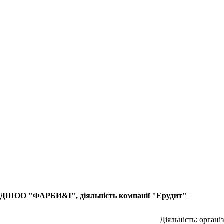
ДШОО "ФАРБИ&І", діяльність компанії "Ерудит"
Діяльність: органі