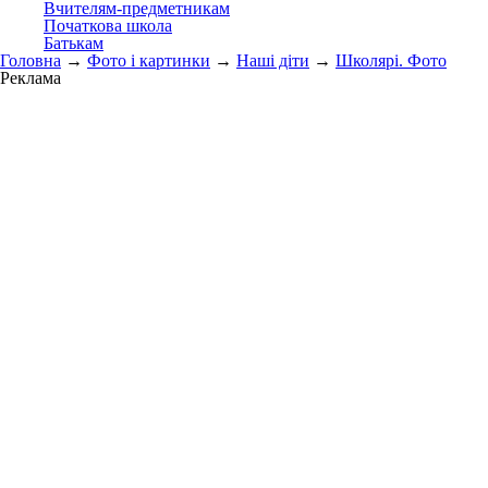
Вчителям-предметникам
Початкова школа
Батькам
Головна
→
Фото і картинки
→
Наші діти
→
Школярі. Фото
Реклама