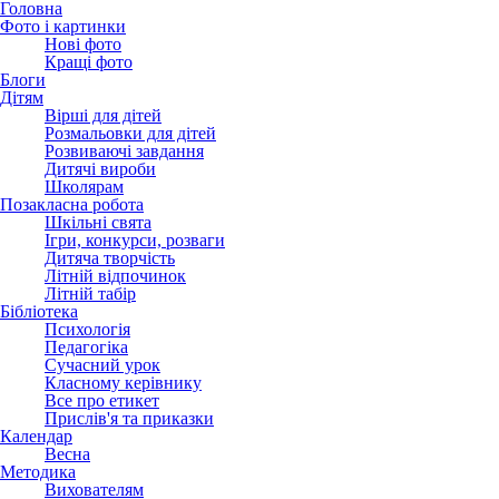
Головна
Фото і картинки
Нові фото
Кращі фото
Блоги
Дітям
Вірші для дітей
Розмальовки для дітей
Розвиваючі завдання
Дитячі вироби
Школярам
Позакласна робота
Шкільні свята
Ігри, конкурси, розваги
Дитяча творчість
Літній відпочинок
Літній табір
Бібліотека
Психологія
Педагогіка
Сучасний урок
Класному керівнику
Все про етикет
Прислів'я та приказки
Календар
Весна
Методика
Вихователям