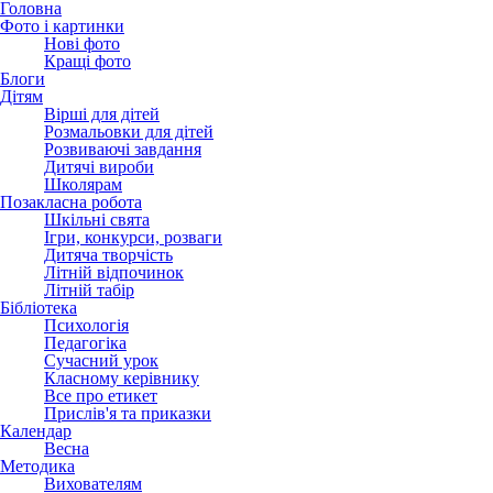
Головна
Фото і картинки
Нові фото
Кращі фото
Блоги
Дітям
Вірші для дітей
Розмальовки для дітей
Розвиваючі завдання
Дитячі вироби
Школярам
Позакласна робота
Шкільні свята
Ігри, конкурси, розваги
Дитяча творчість
Літній відпочинок
Літній табір
Бібліотека
Психологія
Педагогіка
Сучасний урок
Класному керівнику
Все про етикет
Прислів'я та приказки
Календар
Весна
Методика
Вихователям