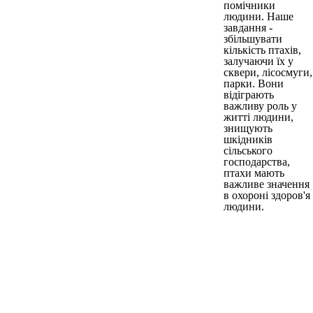
помічники
людини. Наше
завдання -
збільшувати
кількість птахів,
залучаючи їх у
сквери, лісосмуги,
парки. Вони
відіграють
важливу роль у
житті людини,
знищують
шкідників
сільського
господарства,
птахи мають
важливе значення
в охороні здоров'я
людини.