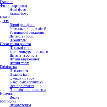
Головна
Фото і картинки
Нові фото
Кращі фото
Блоги
Дітям
Вірші для дітей
Розмальовки для дітей
Розвиваючі завдання
Дитячі вироби
Школярам
Позакласна робота
Шкільні свята
Ігри, конкурси, розваги
Дитяча творчість
Літній відпочинок
Літній табір
Бібліотека
Психологія
Педагогіка
Сучасний урок
Класному керівнику
Все про етикет
Прислів'я та приказки
Календар
Весна
Методика
Вихователям