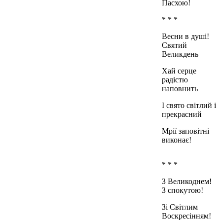
Пасхою!
* * *
Весни в душі!
Святий
Великдень
Хай серце
радістю
наповнить
І свято світлий і
прекрасний
Мрії заповітні
виконає!
* * *
З Великоднем!
З спокутою!
Зі Світлим
Воскресінням!