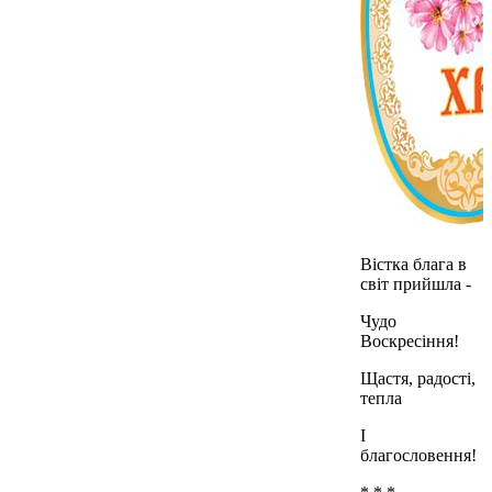
Вістка блага в
світ прийшла -
Чудо
Воскресіння!
Щастя, радості,
тепла
І
благословення!