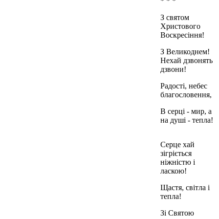
* * *
З святом
Христового
Воскресіння!
З Великоднем!
Нехай дзвонять
дзвони!
Радості, небес
благословення,
В серці - мир, а
на душі - тепла!
Серце хай
зігріється
ніжністю і
ласкою!
Щастя, світла і
тепла!
Зі Святою