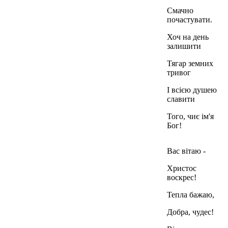
Смачно
почастувати.
Хоч на день
залишити
Тягар земних
тривог
І всією душею
славити
Того, чиє ім'я
Бог!
Вас вітаю -
Христос
воскрес!
Тепла бажаю,
Добра, чудес!