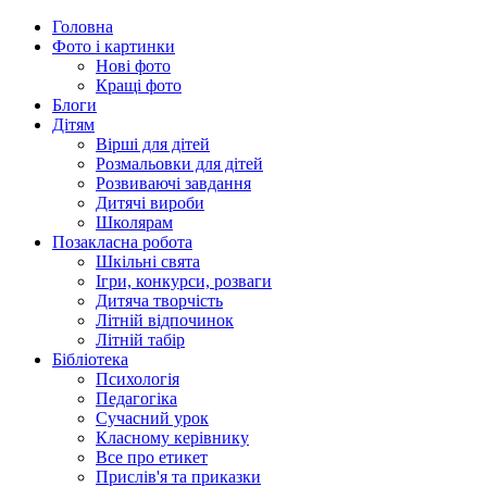
Головна
Фото і картинки
Нові фото
Кращі фото
Блоги
Дітям
Вірші для дітей
Розмальовки для дітей
Розвиваючі завдання
Дитячі вироби
Школярам
Позакласна робота
Шкільні свята
Ігри, конкурси, розваги
Дитяча творчість
Літній відпочинок
Літній табір
Бібліотека
Психологія
Педагогіка
Сучасний урок
Класному керівнику
Все про етикет
Прислів'я та приказки