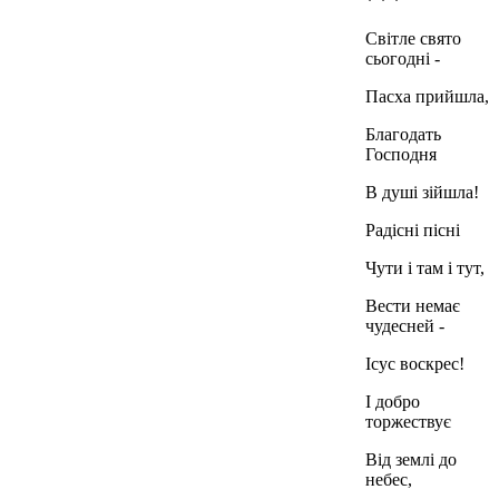
* * *
Світле свято
сьогодні -
Пасха прийшла,
Благодать
Господня
В душі зійшла!
Радісні пісні
Чути і там і тут,
Вести немає
чудесней -
Ісус воскрес!
І добро
торжествує
Від землі до
небес,