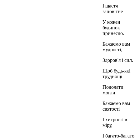
І щастя
заповітне
У кожен
будинок
принесло.
Бажаємо вам
мудрості,
Здоров'я і сил.
Щоб будь-які
труднощі
Подолати
могли.
Бажаємо вам
святості
І хитрості в
міру,
І багато-багато