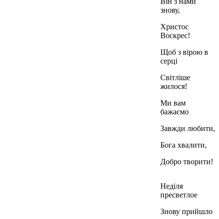
Він з нами
знову,
Христос
Воскрес!
Щоб з вірою в
серці
Світліше
жилося!
Ми вам
бажаємо
Завжди любити,
Бога хвалити,
Добро творити!
Неділя
пресветлое
Знову прийшло