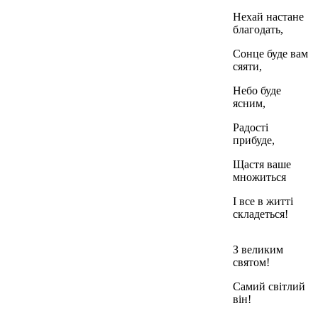
Нехай настане
благодать,
Сонце буде вам
сяяти,
Небо буде
ясним,
Радості
прибуде,
Щастя ваше
множиться
І все в житті
складеться!
З великим
святом!
Самий світлий
він!