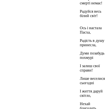
смерті немає!
Радуйся весь
білий світ!
Ось і настала
Пасха,
Радість в душу
принесла,
Думи позабудь
похмурі
І залиш свої
справи!
Лише веселися
сьогодні
І життя даруй
світло,
Нехай
благодать