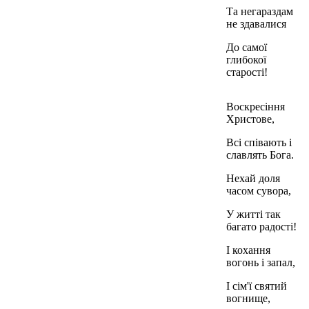
Та негараздам
не здавалися
До самої
глибокої
старості!
Воскресіння
Христове,
Всі співають і
славлять Бога.
Нехай доля
часом сувора,
У житті так
багато радості!
І кохання
вогонь і запал,
І сім'ї святий
вогнище,