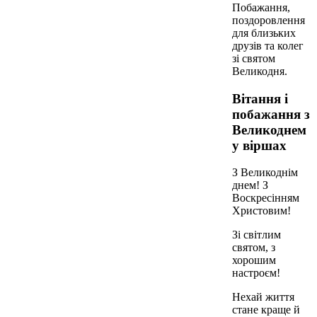
Побажання,
поздоровлення
для близьких
друзів та колег
зі святом
Великодня.
Вітання і
побажання з
Великоднем
у віршах
З Великоднім
днем! З
Воскресінням
Христовим!
Зі світлим
святом, з
хорошим
настроєм!
Нехай життя
стане краще й