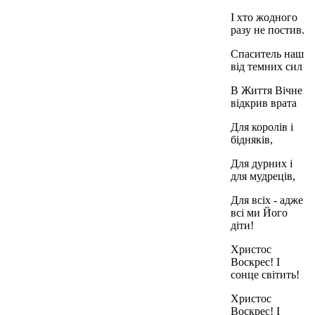
І хто жодного
разу не постив.
Спаситель наш
від темних сил
В Життя Вічне
відкрив врата
Для королів і
бідняків,
Для дурних і
для мудреців,
Для всіх - адже
всі ми Його
діти!
Христос
Воскрес! І
сонце світить!
Христос
Воскрес! І