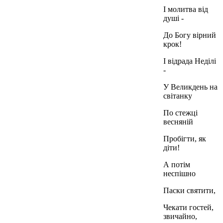
І молитва від
душі -
До Богу вірний
крок!
І відрада Неділі
-
У Великдень на
світанку
По стежці
весняній
Пробігти, як
діти!
А потім
неспішно
Паски святити,
Чекати гостей,
звичайно,