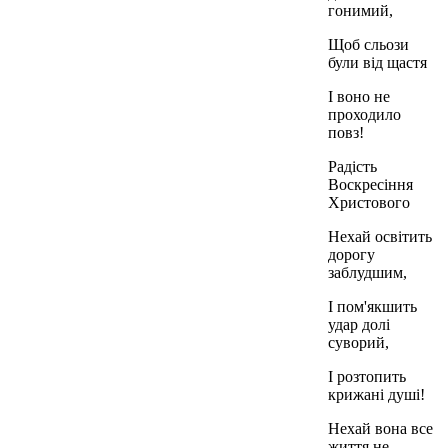
гонимий,
Щоб сльози
були від щастя
І воно не
проходило
повз!
Радість
Воскресіння
Христового
Нехай освітить
дорогу
заблудшим,
І пом'якшить
удар долі
суворий,
І розтопить
крижані душі!
Нехай вона все
життя не