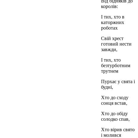
Від бідняків до
королів:
І тих, хто в
каторжних
роботах
Свій хрест
готовий нести
завжди,
І тих, хто
безтурботним
трутнем
Пурхає у свята і
будні,
Хто до сходу
сонця встав,
Хто до обіду
солодко спав,
Хто вірив свято
і молився