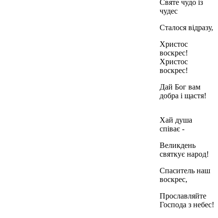
Святе чудо із
чудес
Сталося відразу,
Христос
воскрес!
Христос
воскрес!
Дай Бог вам
добра і щастя!
Хай душа
співає -
Великдень
святкує народ!
Спаситель наш
воскрес,
Прославляйте
Господа з небес!