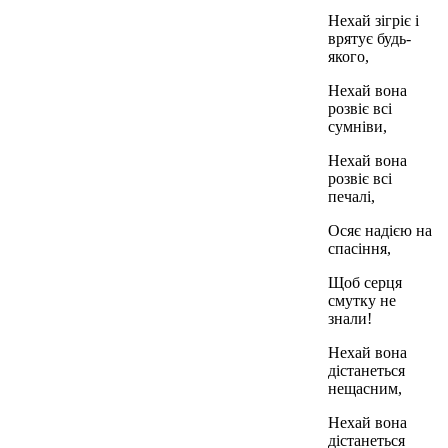
Нехай зігріє і
врятує будь-
якого,
Нехай вона
розвіє всі
сумніви,
Нехай вона
розвіє всі
печалі,
Осяє надією на
спасіння,
Щоб серця
смутку не
знали!
Нехай вона
дістанеться
нещасним,
Нехай вона
дістанеться