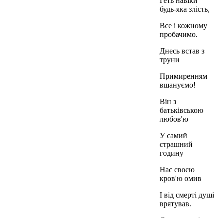
Геть навіки
будь-яка злість,
Все і кожному
пробачимо.
Днесь встав з
труни
Примиренням
вшануємо!
Він з
батьківською
любов'ю
У самий
страшний
годину
Нас своєю
кров'ю омив
І від смерті душі
врятував.