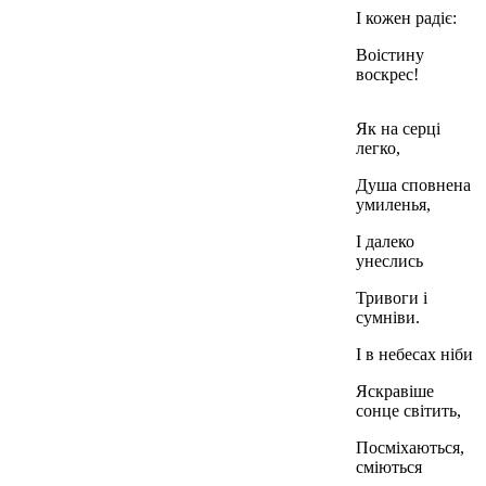
І кожен радіє:
Воістину
воскрес!
Як на серці
легко,
Душа сповнена
умиленья,
І далеко
унеслись
Тривоги і
сумніви.
І в небесах ніби
Яскравіше
сонце світить,
Посміхаються,
сміються