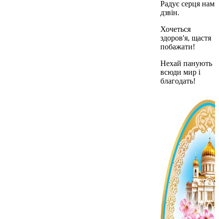
Радує серця нам
дзвін.
Хочеться
здоров'я, щастя
побажати!
Нехай панують
всюди мир і
благодать!