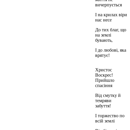
вичерпується
І на крилах віри
нас несе
До тих благ, що
на землі
бувають,
І до любові, яка
врятує!
Христос
Воскрес!
Прийшло
спасіння
Від смутку й
темряви
забуття!
І торжество по
всій землі