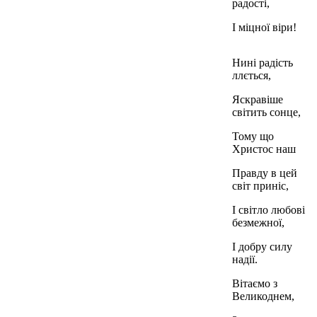
радості,
І міцної віри!
Нині радість
ллється,
Яскравіше
світить сонце,
Тому що
Христос наш
Правду в цей
світ приніс,
І світло любові
безмежної,
І добру силу
надії.
Вітаємо з
Великоднем,