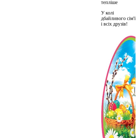
тепліше
У колі
дбайливого сім'ї
і всіх друзів!