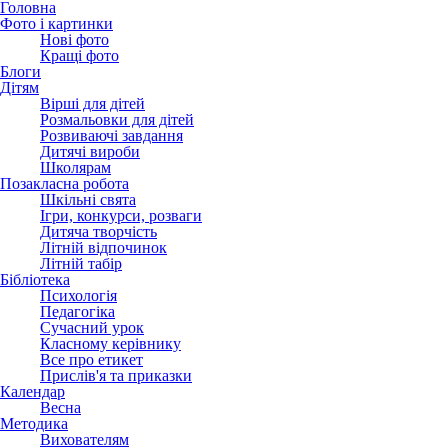
Головна
Фото і картинки
Нові фото
Кращі фото
Блоги
Дітям
Вірші для дітей
Розмальовки для дітей
Розвиваючі завдання
Дитячі вироби
Школярам
Позакласна робота
Шкільні свята
Ігри, конкурси, розваги
Дитяча творчість
Літній відпочинок
Літній табір
Бібліотека
Психологія
Педагогіка
Сучасний урок
Класному керівнику
Все про етикет
Прислів'я та приказки
Календар
Весна
Методика
Вихователям