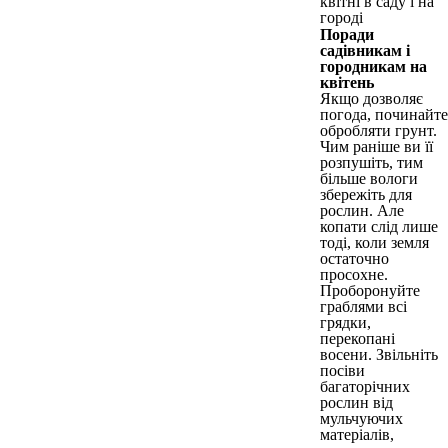
Поради
садівникам і
городникам на
квітень
Якщо дозволяє
погода, починайте
обробляти грунт.
Чим раніше ви її
розпушіть, тим
більше вологи
збережіть для
рослин. Але
копати слід лише
тоді, коли земля
остаточно
просохне.
Проборонуйте
граблями всі
грядки,
перекопані
восени. Звільніть
посіви
багаторічних
рослин від
мульчуючих
матеріалів,