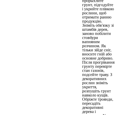
прорыхлите
грунт, підгодуйте
і укрийте плівкою
рослини, щоб
отримати ранню
продукцію.
Зніміть обв'язку зі
штамбів дерев,
заново побілити
стовбури
вапняним
розчином. Як
тільки зійде сніг,
вносите гній або
основне добриво.
Після прогрівання
грунту перевірте
стан газонів,
подсейте траву. З
декоративних
рослин зніміть
укриття,
розпушіть грунт
навколо кущів.
Обріжте троянди,
пересадіть
декоративні
дерева і