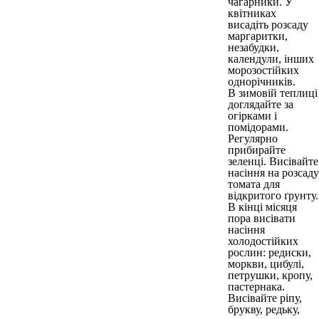
чагарники. У
квітниках
висадіть розсаду
маргаритки,
незабудки,
календули, інших
морозостійких
однорічників.
В зимовій теплиці
доглядайте за
огірками і
помідорами.
Регулярно
прибирайте
зеленці. Висівайте
насіння на розсаду
томата для
відкритого ґрунту.
В кінці місяця
пора висівати
насіння
холодостійких
рослин: редиски,
моркви, цибулі,
петрушки, кропу,
пастернака.
Висівайте ріпу,
брукву, редьку,