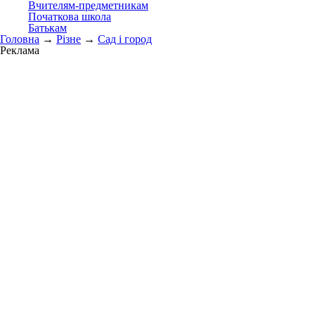
Вчителям-предметникам
Початкова школа
Батькам
Головна
→
Різне
→
Сад і город
Реклама