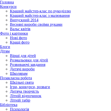
Головна
Конкурси
Кращий майстер-клас по рукоділлю
Кращий майстер-клас з малювання
Випускний 2014
Весняні вироби своїми руками
Вальс квітів
Фото і картинки
Нові фото
Кращі фото
Блоги
Дітям
Вірші для дітей
Розмальовки для дітей
Розвиваючі завдання
Дитячі вироби
Школярам
Позакласна робота
Шкільні свята
Ігри, конкурси, розваги
Дитяча творчість
Літній відпочинок
Літній табір
Бібліотека
Психологія