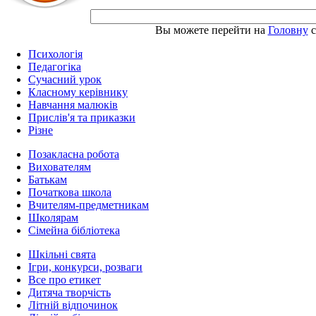
Вы можете перейти на
Головну
с
Психологія
Педагогіка
Сучасний урок
Класному керівнику
Навчання малюків
Прислів'я та приказки
Різне
Позакласна робота
Вихователям
Батькам
Початкова школа
Вчителям-предметникам
Школярам
Сімейна бібліотека
Шкільні свята
Ігри, конкурси, розваги
Все про етикет
Дитяча творчість
Літній відпочинок