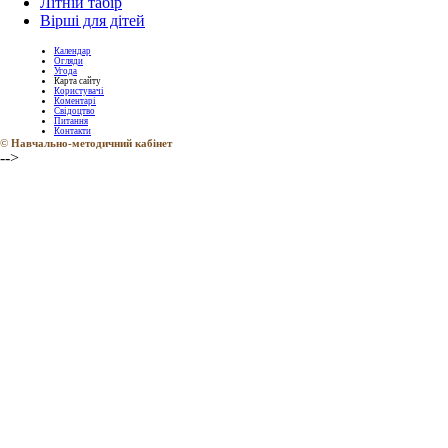
Літній табір
Вірші для дітей
Календар
Огляди
Угода
Карта сайту
Користувачі
Коментарі
Свідоцтво
Питання
Контакти
©
Навчально-методичний кабінет
-->