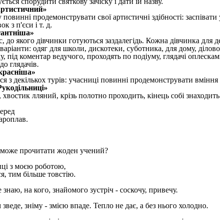
ться спорудити святкову зачіску і дати їй назву.
артистичний»
 повинні продемонструвати свої артистичні здібності: заспіват
к з п'єси і т. д.
гантніша»
, до якого дівчинки готуються заздалегідь. Кожна дівчинка для д
варіанти: одяг для школи, дискотеки, суботника, для дому, ділової з
у, під коментар ведучого, проходять по подіуму, глядачі оплеска
до глядачів.
красніша»
ся з декількох турів: учасниці повинні продемонструвати вміння 
Рукодільниці»
 хвостик лляний, крізь полотно проходить, кінець собі знаходить
перед
ароплав.
е може прочитати жоден учений?
иці з моєю роботою,
я, тим більше товстію.
 знаю, на кого, знайомого зустріч - соскочу, привечу.
 зведе, зніму - змією впаде. Тепло не дає, а без нього холодно.