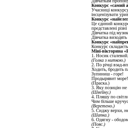
Дівчаткам пропонує
Конкурс «самий 
Учасниці конкурсу
інсценізувати уриво
Конкурс «найеле
Це єдиний конкурс
представлені різні 
Дівчатка під музик
Дівчатка виходять 
Конкурс «найпре
Конкурс складаєть
Міні-вікторина «
1. Носик сталевий,
(Голка з ниткою.)
2. По річці взад-в
Ходить, бродить п
Зупиниш - горе!
Продырявит море!
(Праска.)
3. Яку позицію н
(Швейну.)
4. Пляшу по світл
Чим більше кручус
(Веретено.)
5. Сиджу верхи, не
(Шапка.)
6. Одягну - ободом
(Пояс.)