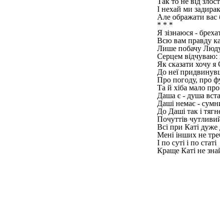
Так то не від злос
І нехай ми задирак
Але ображати вас 
* * *
Я зізнаюся - бреха
Всю вам правду к
Лише побачу Люду
Серцем відчуваю:
Як сказати хочу я 
До неї придвинув
Про погоду, про ф
Та й хіба мало про
Даша є - душа вста
Даші немає - сумн
До Даші так і тягн
Почуттів чутливий
Всі при Каті дуже 
Мені інших не тре
І по суті і по статі
Краще Каті не зна