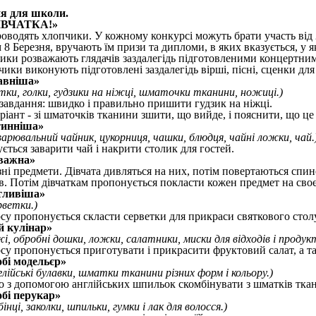
ня для школи.
ІВЧАТКА!»
оводять хлопчики. У кожному конкурсі можуть брати участь від 2 
8 Березня, вручають їм призи та дипломи, в яких вказується, у я
чики розважають глядачів заздалегідь підготовленими концертни
чики виконують підготовлені заздалегідь вірші, пісні, сценки для
авніша»
тки, голки, гудзики на ніжці, шматочки тканини, ножиці.)
 завдання: швидко і правильно пришити гудзик на ніжці.
ріант - зі шматочків тканини зшити, що вийде, і пояснити, що це
тинніша»
варювальний чайник, цукорниця, чашки, блюдця, чайні ложки, чай.
ється заварити чай і накрити столик для гостей.
важна»
ізні предмети. Дівчата дивляться на них, потім повертаються спи
в. Потім дівчаткам пропонується покласти кожен предмет на сво
тливіша»
рветки.)
у пропонується скласти серветки для прикраси святкового столу.
 кулінар»
і, обробні дошки, ложки, салатники, миски для відходів і продук
у пропонується приготувати і прикрасити фруктовий салат, а та
бі модельєр»
лійські булавки, шматки тканини різних форм і кольору.)
о з допомогою англійських шпильок скомбінувати з шматків ткан
бі перукар»
нці, заколки, шпильки, гумки і лак для волосся.)