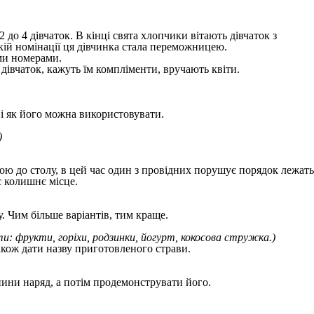
до 4 дівчаток. В кінці свята хлопчики вітають дівчаток з
кій номінації ця дівчинка стала переможницею.
ми номерами.
 дівчаток, кажуть їм компліменти, вручають квіти.
 і як його можна використовувати.
)
ною до столу, в цей час один з провідних порушує порядок лежать
є колишнє місце.
 Чим більше варіантів, тим краще.
ти: фрукти, горіхи, родзинки, йогурт, кокосова стружка.)
кож дати назву приготовленого страви.
ини наряд, а потім продемонструвати його.