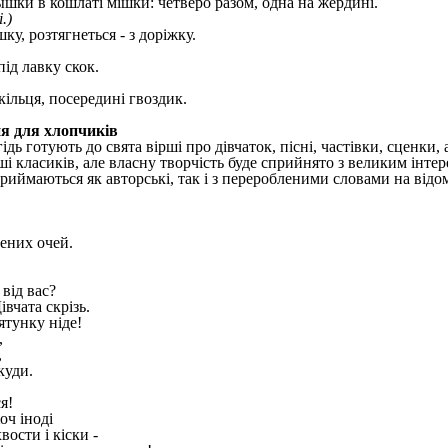
ышки в кошлаті мішки: четверо разом, одна на жердині.
.)
шку, розтягнеться - з доріжку.
 під лавку скок.
 кільця, посередині гвоздик.
я для хлопчиків
дь готують до свята вірші про дівчаток, пісні, частівки, сценки, 
і класиків, але власну творчість буде сприйнято з великим інте
приймаються як авторські, так і з переробленими словами на відо
ених очей.
від вас?
івчата скрізь.
ятунку ніде!
,
,
куди.
я!
оч іноді
вости і кіски -