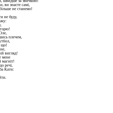
ті, швидше за звичкою!
и, ви знаєте самі,
більше не станемо!
ти не буду,
ажу:
,
 горю!
Оле,
шись плечем,
утбол,
 що!
не,
ий вигляд!
е мене
 магніт!
до речі,
ба Кати:
йти.