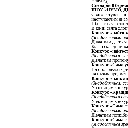
Сценарій 8 берез
ШОУ «НУМО, Д
Свято готують і пр
наступаючим днем 
Під час пауз хлоп
В кінці свята хлоп
Конкурс «найспр
(Знадобляться: ни
Дівчаткам дається
Більш складний ва
Конкурс «найгос
(Знадобляться: за
Дівчаткам пропону
Конкурс «Сама у
На столі лежать р
на ньому предметі
Конкурс «найкмі
(Знадобляться: се
Учасницям конкурс
Конкурс «Кращий
(Знадобляться нож
Учасницям конкурс
Конкурс «Сама со
(Знадобляться: анг
Дівчаткам потрібн
Конкурс «Сама со
(Знадобляться гребі