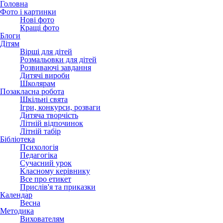
Головна
Фото і картинки
Нові фото
Кращі фото
Блоги
Дітям
Вірші для дітей
Розмальовки для дітей
Розвиваючі завдання
Дитячі вироби
Школярам
Позакласна робота
Шкільні свята
Ігри, конкурси, розваги
Дитяча творчість
Літній відпочинок
Літній табір
Бібліотека
Психологія
Педагогіка
Сучасний урок
Класному керівнику
Все про етикет
Прислів'я та приказки
Календар
Весна
Методика
Вихователям