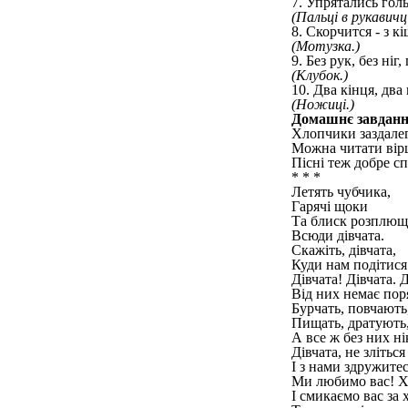
7. Упрятались гол
(Пальці в рукавичці
8. Скорчится - з кі
(Мотузка.)
9. Без рук, без ніг,
(Клубок.)
10. Два кінця, два
(Ножиці.)
Домашнє завданн
Хлопчики заздалегі
Можна читати вірш
Пісні теж добре с
* * *
Летять чубчика,
Гарячі щоки
Та блиск розплющ
Всюди дівчата.
Скажіть, дівчата,
Куди нам подітися 
Дівчата! Дівчата. Д
Від них немає пор
Бурчать, повчають
Пищать, дратують
А все ж без них ні
Дівчата, не зліться
І з нами здружитес
Ми любимо вас! Х
І смикаємо вас за х