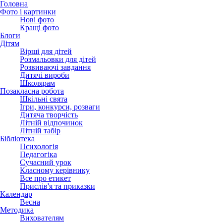
Головна
Фото і картинки
Нові фото
Кращі фото
Блоги
Дітям
Вірші для дітей
Розмальовки для дітей
Розвиваючі завдання
Дитячі вироби
Школярам
Позакласна робота
Шкільні свята
Ігри, конкурси, розваги
Дитяча творчість
Літній відпочинок
Літній табір
Бібліотека
Психологія
Педагогіка
Сучасний урок
Класному керівнику
Все про етикет
Прислів'я та приказки
Календар
Весна
Методика
Вихователям