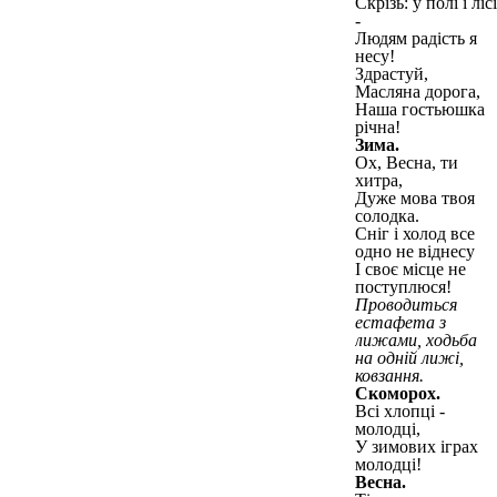
Скрізь: у полі і лісі
-
Людям радість я
несу!
Здрастуй,
Масляна дорога,
Наша гостьюшка
річна!
Зима.
Ох, Весна, ти
хитра,
Дуже мова твоя
солодка.
Сніг і холод все
одно не віднесу
І своє місце не
поступлюся!
Проводиться
естафета з
лижами, ходьба
на одній лижі,
ковзання.
Скоморох.
Всі хлопці -
молодці,
У зимових іграх
молодці!
Весна.