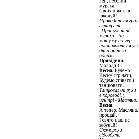
Гей, веселий
мураха,
Своїх ніжок не
шкодуй!
Проводиться гра-
естафета
"Працьовитий
мураха". За
мотузку по черзі
причіпляються усі
діти один за
одним.
Провідний
.
Молодці!
Весна.
Будемо
Весну стрічати,
Будемо співати і
танцювати.
Танцювальні рухи
в хороводі, у
центрі - Масляна.
Весна.
А тепер, Масляна,
прощай,
І свято наш не
забувай!
Скоморохи
відводять