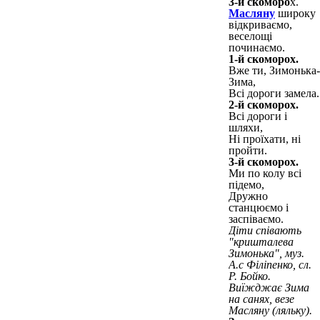
3-й скоморо
х.
Масляну
широку
відкриваємо,
веселощі
починаємо.
1-й скоморох.
Вже ти, Зимонька-
Зима,
Всі дороги замела.
2-й скоморох.
Всі дороги і
шляхи,
Ні проїхати, ні
пройти.
3-й скоморох.
Ми по колу всі
підемо,
Дружно
станцюємо і
заспіваємо.
Діти співають
"кришталева
Зимонька", муз.
А.с Філіпенко, сл.
Р. Бойко.
Виїжджає Зима
на санях, везе
Масляну (ляльку).