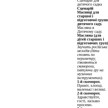
Сценарій
Масниці для
старшої і
підготовчої групи
дитячого саду.
Масляна в
Дитячому саду.
Масляна (для
дітей старших і
підготовчих груп)
Звучить російська
мелодія (діти
стоять по
периметру,
з'являються
скоморохи,
імітуючи гру на
музичних
інструментах).
1-й скоморох
.
Привіт, хлопці,
маленькі і великі.
2-й скоморох
.
Здравствуйте,
гості, ласкаво
просимо.