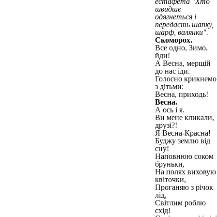
естафета "Хто
швидше
одягнеться і
передасть шапку,
шарф, валянки".
Скоморох.
Все одно, Зимо,
йди!
А Весна, мерщій
до нас іди.
Голосно крикнемо
з дітьми:
Весна, приходь!
Весна.
А ось і я.
Ви мене кликали,
друзі?!
Я Весна-Красна!
Буджу землю від
сну!
Наповнюю соком
бруньки,
На полях виховую
квіточки,
Проганяю з річок
лід,
Світлим роблю
схід!