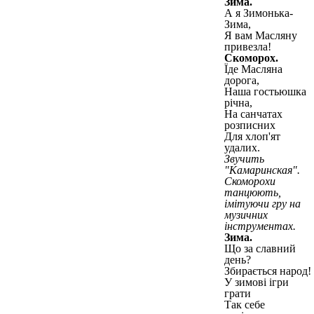
Зима.
А я Зимонька-
Зима,
Я вам Масляну
привезла!
Скоморох.
Їде Масляна
дорога,
Наша гостьюшка
річна,
На санчатах
розписних
Для хлоп'ят
удалих.
Звучить
"Камаринская".
Скоморохи
танцюють,
імітуючи гру на
музичних
інструментах.
Зима.
Що за славний
день?
Збирається народ!
У зимові ігри
грати
Так себе