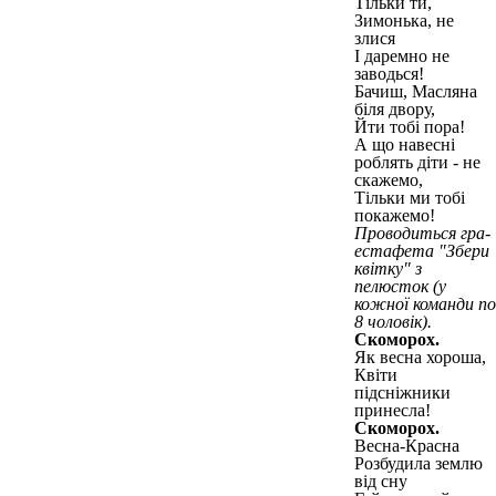
Тільки ти,
Зимонька, не
злися
І даремно не
заводься!
Бачиш, Масляна
біля двору,
Йти тобі пора!
А що навесні
роблять діти - не
скажемо,
Тільки ми тобі
покажемо!
Проводиться гра-
естафета "Збери
квітку" з
пелюсток (у
кожної команди по
8 чоловік).
Скоморох.
Як весна хороша,
Квіти
підсніжники
принесла!
Скоморох.
Весна-Красна
Розбудила землю
від сну