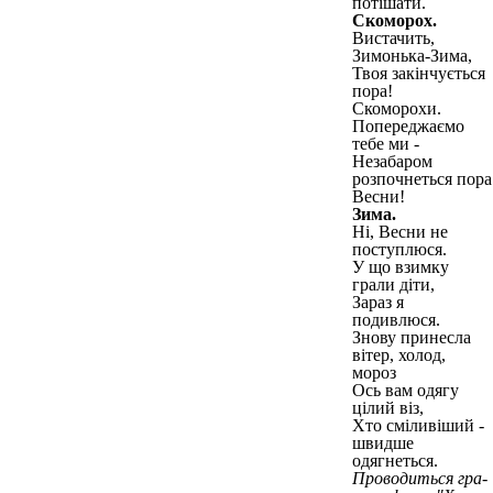
потішати.
Скоморох.
Вистачить,
Зимонька-Зима,
Твоя закінчується
пора!
Скоморохи.
Попереджаємо
тебе ми -
Незабаром
розпочнеться пора
Весни!
Зима.
Ні, Весни не
поступлюся.
У що взимку
грали діти,
Зараз я
подивлюся.
Знову принесла
вітер, холод,
мороз
Ось вам одягу
цілий віз,
Хто сміливіший -
швидше
одягнеться.
Проводиться гра-