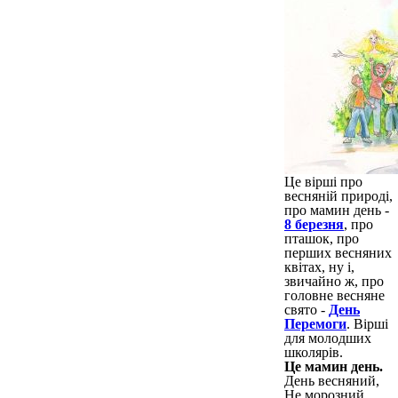
Це вірші про
весняній природі,
про мамин день -
8 березня
, про
пташок, про
перших весняних
квітах, ну і,
звичайно ж, про
головне весняне
свято -
День
Перемоги
. Вірші
для молодших
школярів.
Це мамин день.
День весняний,
Не морозний,