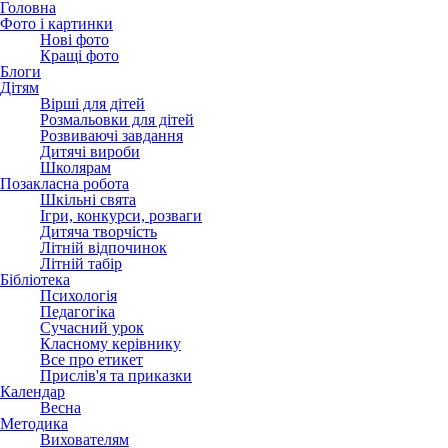
Головна
Фото і картинки
Нові фото
Кращі фото
Блоги
Дітям
Вірші для дітей
Розмальовки для дітей
Розвиваючі завдання
Дитячі вироби
Школярам
Позакласна робота
Шкільні свята
Ігри, конкурси, розваги
Дитяча творчість
Літній відпочинок
Літній табір
Бібліотека
Психологія
Педагогіка
Сучасний урок
Класному керівнику
Все про етикет
Прислів'я та приказки
Календар
Весна
Методика
Вихователям