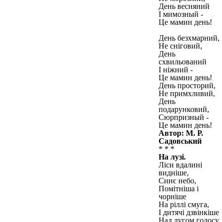
День весняний
І мимозный -
Це мамин день!
День безхмарний,
Не сніговий,
День
схвильований
І ніжний -
Це мамин день!
День просторий,
Не примхливий,
День
подарунковий,
Сюрпризный -
Це мамин день!
Автор: М. Р.
Садовський
* * *
На лузі.
Ліси вдалині
видніше,
Синє небо,
Помітніша і
чорніше
На ріллі смуга,
І дитячі дзвінкіше
Над лугом голосу.