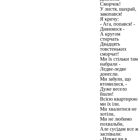
Сморчок!
У листя, шахрай,
закопався!
Я кричу:
- Ага, попався! -
Дивимося -
А кругом
стирчать
Двадцять
товстеньких
сморчат!
Ми їх стільки там
набрали -
Ледве-ледве
донесли.
Ми забули, що
втомилися, -
Дуже весело
йшли!
Всією квартирою
ми їх їли.
Ми хвалитися не
хотіли,
Ми не любимо
похвальби,
Але сусідам все ж
заспівали:
- Невже ви в