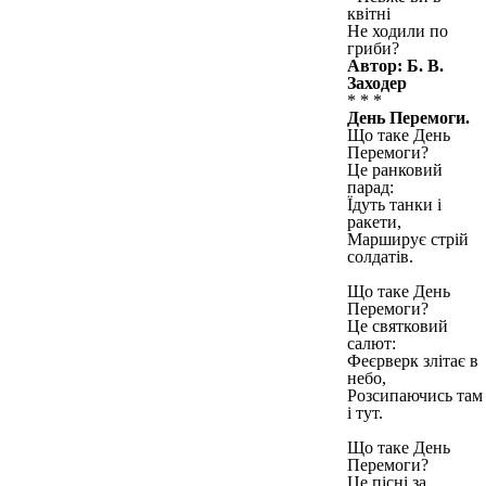
квітні
Не ходили по
гриби?
Автор: Б. В.
Заходер
* * *
День Перемоги.
Що таке День
Перемоги?
Це ранковий
парад:
Їдуть танки і
ракети,
Марширує стрій
солдатів.
Що таке День
Перемоги?
Це святковий
салют:
Феєрверк злітає в
небо,
Розсипаючись там
і тут.
Що таке День
Перемоги?
Це пісні за