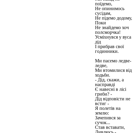
поїдемо,
Не опинимось
сусідам,
Не підемо додому,
Поки
Не знайдемо хоч
полсморчка!
Усміхнувся у вуса
дід
І прибрав свої
годинники.
Ми пасемо ледве-
ледве,
Ми втомилися від
ходьби.
- Дід, скажи, а
насправді
Є навесні в лісі
гриби? -
Дід відповісти не
встиг -
Я полетів на
землю:
Зачепився за
сучок...
Став вставати,
Дивлюсь -