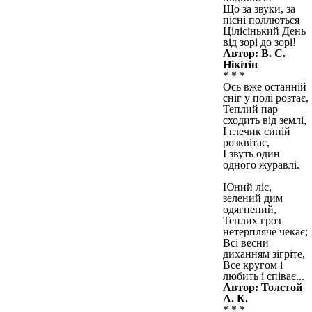
Що за звуки, за
пісні поллються
Цілісінький День
від зорі до зорі!
Автор: В. С.
Нікітін
* * *
Ось вже останній
сніг у полі розтає,
Теплий пар
сходить від землі,
І глечик синій
розквітає,
І звуть один
одного журавлі.
Юний ліс,
зелений дим
одягнений,
Теплих гроз
нетерпляче чекає;
Всі весни
диханням зігріте,
Все кругом і
любить і співає...
Автор: Толстой
А. К.
* * *