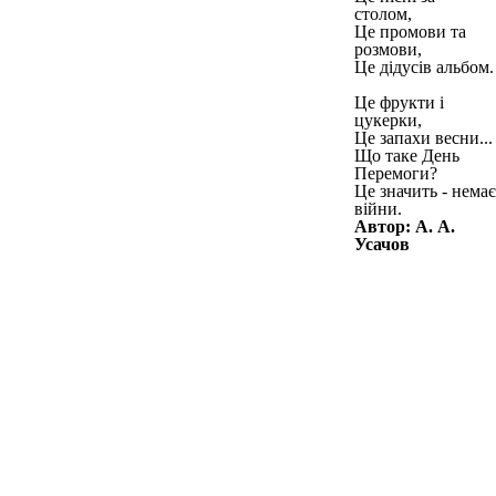
столом,
Це промови та
розмови,
Це дідусів альбом.
Це фрукти і
цукерки,
Це запахи весни...
Що таке День
Перемоги?
Це значить - немає
війни.
Автор: А. А.
Усачов