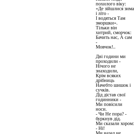
похилого віку:
«Де зійшлися зима
і літо -
І водяться Там
зморшки».
Тільки він
хитрий, сморчок:
Бачить нас, А сам
-
Мовчок!..
Дві години ми
проходили -
Нічого не
знаходили,
Крім всяких
дрібниць
Начебто шишок і
сучків.
Дід дістав свої
годинники -
Ми повісили
носи.
- Чи Не пора? -
буркнув дід.
Ми сказали хором:
- Ні!
Ми назад не