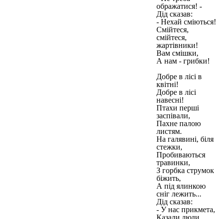
ображатися! -
Дід сказав:
- Нехай сміються!
Смійтеся,
смійтеся,
жартівники!
Вам смішки,
А нам - грибки!
Добре в лісі в
квітні!
Добре в лісі
навесні!
Птахи перші
заспівали,
Пахне палою
листям.
На галявині, біля
стежки,
Пробиваються
травинки,
З горбка струмок
біжить,
А під ялинкою
сніг лежить...
Дід сказав:
- У нас прикмета,
Казали люди