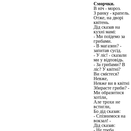
Сморчки.
В ніч - мороз.
З ранку - крапель.
Отже, на дворі
квітень.
Дід сказав на
кухні мамі:
- Ми поїдемо за
грибами.
- В магазин? -
запитав сусід.
- У ліс! - сказали
ми у відповідь.
- За грибами? В
ліс? У квітні?
Ви смієтеся?
Невже,
Невже ви в квітні
Збираєте гриби? -
Ми образитися
хотіли,
Але трохи не
встигли,
Бо дід сказав:
- Спізнимося на
вокзал! -
Дід сказав:
- Не треба