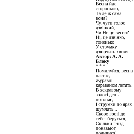
Весна йде
сторонкою,
Та де ж сама
вона?
Чу, чути голос
дзвінкий,
Чи Не це весна?
Ні, це дзвінко,
тоненько
У струмку
дзюрчить хвиля...
Автор: А. А.
Блоку
* * *
Помилуйся, весна
настає,
Журавлі
караваном летять.
В яскравому
золоті день
потопає,
І струмки по ярах
шумлять...
Скоро гості до
тебе зберуться,
Скільки гнізд
понавьют,
подивися!