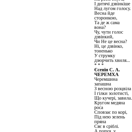
І дитячі дзвінкіше
Над лугом голосу.
Весна йде
сторонкою,
Та де ж сама
вона?
Чу, чути голос
дзвінкий,
Чи Не це весна?
Ні, це дзвінко,
тоненько
У струмку
дзюрчить хвиля...
* * *
Єсенін С. А.
ЧЕРЕМХА
Черемшина
запашна
З весною розцвіла
І гілки золотисті,
Що кучері, завила.
Кругом медяна
роса
Сповзає по корі,
Під нею зелень
пряна
Сяє в сріблі.
А поруч, у