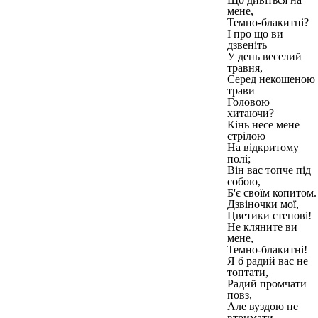
мене,
Темно-блакитні?
І про що ви
дзвеніть
У день веселий
травня,
Серед некошеною
трави
Головою
хитаючи?
Кінь несе мене
стрілою
На відкритому
полі;
Він вас топче під
собою,
Б'є своїм копитом.
Дзвіночки мої,
Цветики степові!
Не кляните ви
мене,
Темно-блакитні!
Я б радий вас не
топтати,
Радий промчати
повз,
Але вуздою не
втримати