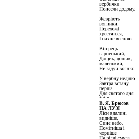
вербички
Понесли додому.
Жевріють
вогники,
Перехожі
хрестяться,
І пахне весною.
Вітерець
гарненький,
Дощик, дощик,
маленький,
Не задуй вогню!
У вербну неділю
Завтра встану
перша
Для святого дня.
* * *
В. Я. Брюсов
НА ЛУЗІ
Ліси вдалині
видніше,
Синє небо,
Помітніша і
чорніше
На ріллі смуга,