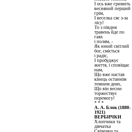
І ось вже гримить
весняний перший
грім,
І веселка сяє з-за
лісу!
То з півдня
травень йде по
гаях
і полям, -
Як юний світлий
бог, сміється
і радіє,
І пробуджує
життя, і сповіщає
нам,
Що вже настав
кінець останнім
темним днях,
Що він весни
торжествує
перемогу!
* * *
А. А. Блок (1880-
1921)
ВЕРБИЧКИ
Хлопчики та
дівчатка
Свічечки та