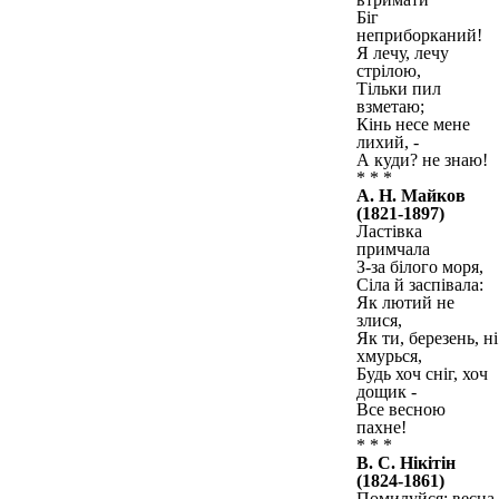
Біг
неприборканий!
Я лечу, лечу
стрілою,
Тільки пил
взметаю;
Кінь несе мене
лихий, -
А куди? не знаю!
* * *
А. Н. Майков
(1821-1897)
Ластівка
примчала
З-за білого моря,
Сіла й заспівала:
Як лютий не
злися,
Як ти, березень, ні
хмурься,
Будь хоч сніг, хоч
дощик -
Все весною
пахне!
* * *
В. С. Нікітін
(1824-1861)
Помилуйся: весна