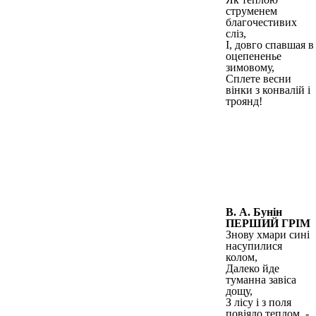
струменем
благочестивих
сліз,
І, довго спавшая в
оцепененье
зимовому,
Сплете весни
вінки з конвалій і
троянд!
В. А. Бунін
ПЕРШИЙ ГРІМ
Знову хмари сині
насупилися
колом,
Далеко йде
туманна завіса
дощу,
З лісу і з поля
повіяло теплом, -