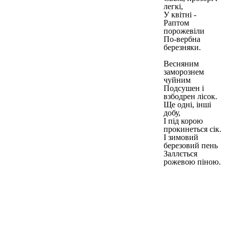
легкі,
У квітні -
Раптом
порожевіли
По-вербна
березняки.
Весняним
заморознем
чуйним
Подсушен і
взбодрен лісок.
Ще одні, інші
добу,
І під корою
прокинеться сік.
І зимовий
березовий пень
Заллється
рожевою піною.