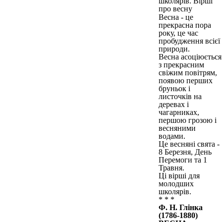
Весна - це
прекрасна пора
року, це час
пробудження всієї
природи.
Весна асоціюється
з прекрасним
свіжим повітрям,
появою перших
бруньок і
листочків на
деревах і
чагарниках,
першою грозою і
весняними
водами.
Це весняні свята -
8 Березня, День
Перемоги та 1
Травня.
Ці вірші для
молодших
школярів.
* * *
Ф. Н. Глінка
(1786-1880)