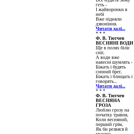
геть -
І жайворонки в
небі
Вже підняли
дзвоніння.
Читати далі...
* * *
Ф. В. Тютчев
ВЕСНЯНІ ВОДИ
Ще в полях біліє
сніг,
А води вже
навесні шумлять -
Біжать і будять
сонний брег,
Біжать і блищать і
говорять...
Читати далі...
* * *
Ф. В. Тютчев
ВЕСНЯНА
ГРОЗА
Люблю грозу на
початку травня,
Коли весняний,
перший грім,
Як би резвяся й
граючи,