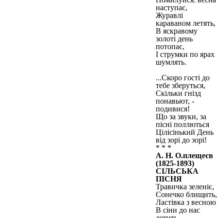
наступає,
Журавлі
караваном летять,
В яскравому
золоті день
потопає,
І струмки по ярах
шумлять.
...Скоро гості до
тебе зберуться,
Скільки гнізд
понавьют, -
подивися!
Що за звуки, за
пісні поллються
Цілісінький День
від зорі до зорі!
* * *
А. Н. О.плещеєв
(1825-1893)
СІЛЬСЬКА
ПІСНЯ
Травичка зеленіє,
Сонечко блищить,
Ластівка з весною
В сіни до нас
летить.