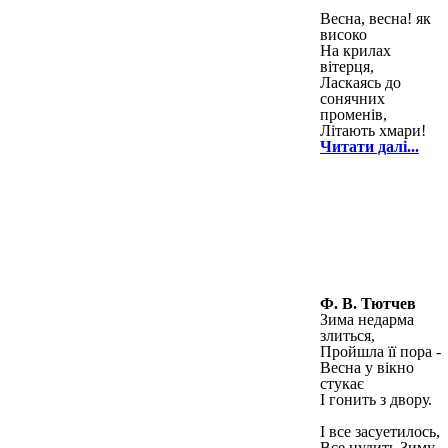
Весна, весна! як
високо
На крилах
вітерця,
Ласкаясь до
сонячних
променів,
Літають хмари!
Читати далі...
Ф. В. Тютчев
Зима недарма
злиться,
Пройшла її пора -
Весна у вікно
стукає
І гонить з двору.
І все засуетилось,
Все нудить Зиму