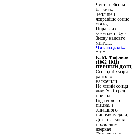
Чиста небесна
блакить,
Тепліше і
яскравіше сонце
стало,
Пора злих
заметілей і бур
Знову надовго
минула.
Читати далі...
* * *
К. М. Фофанов
(1862-1911)
ПЕРШИЙ ДОЩ
Сьогодні хмари
раптово
наскочили
На ясний сонця
лик; їх вітерець
пригнав
Від теплого
півдня, з
запашного
цинамону дали,
Де світлі моря
прозоріше
дзеркал,
Де трояндам