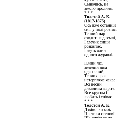
Сміючись, на
землю пролила.
* * *
Толстой А. К.
(1817-1875)
Ось вже останній
сніг у полі розтає,
Теплий пар
сходить від землі,
І глечик синій
розквітає,
І звуть один
одного журавлі.
Юний ліс,
зелений дим
одягнений,
Теплих гроз
нетерпляче чекає;
Всі весни
диханням зігріте,
Все кругом і
любить і співає.
* * *
Толстой А. К.
Дзвіночки мої,
Цветики степові!
Що дивіться на