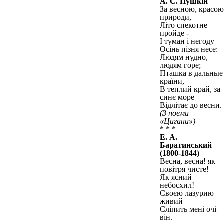
А. С. Пушкін
За весною, красою
природи,
Літо спекотне
пройде -
І туман і негоду
Осінь пізня несе:
Людям нудно,
людям горе;
Пташка в дальные
країни,
В теплий край, за
синє море
Відлітає до весни.
(З поеми
«Цигани»)
* * *
Е. А.
Баратинський
(1800-1844)
Весна, весна! як
повітря чисте!
Як ясний
небосхил!
Своєю лазурию
живий
Сліпить мені очі
він.