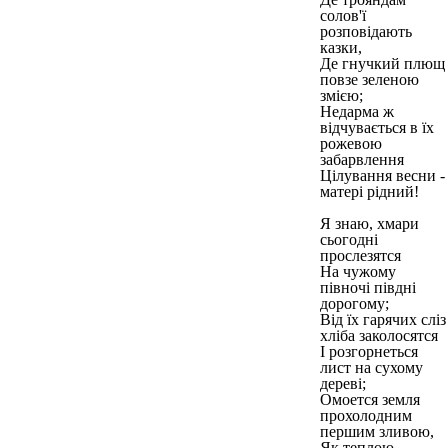
солов'ї
розповідають
казки,
Де гнучкий плющ
повзе зеленою
змією;
Недарма ж
відчувається в їх
рожевою
забарвлення
Цілування весни -
матері рідний!
Я знаю, хмари
сьогодні
прослезятся
На чужому
півночі півдні
дорогому;
Від їх гарячих сліз
хліба заколосятся
І розгорнеться
лист на сухому
дереві;
Омоется земля
прохолодним
першим зливою,
Як теплою