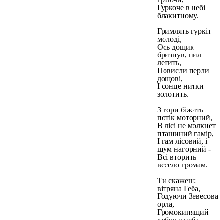
Гуркоче в небі
блакитному.
Гримлять гуркіт
молоді,
Ось дощик
бризнув, пил
летить,
Повисли перли
дощові,
І сонце нитки
золотить.
З гори біжить
потік моторний,
В лісі не молкнет
пташиний гамір,
І гам лісовий, і
шум нагорний -
Всі вторить
весело громам.
Ти скажеш:
вітряна Геба,
Годуючи Зевесова
орла,
Громокипящий
кубок з неба,