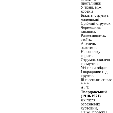
проталинки,
У траві, між
коренів,
Біжить, струмує
маленький
Срібний струмок.
Черемшина
запашна,
Развесившись,
стоїть,
А зелень
золотиста
На сонечку
горить.
Струмок хвилею
гремучею
Усі гілки обдає
І вкрадливо під
кручею
Їй пісеньки співає.
* * *
А. Т.
Твардовський
(1910-1971)
Як після
березневих
хуртовин,
Свіжі, прозорі і