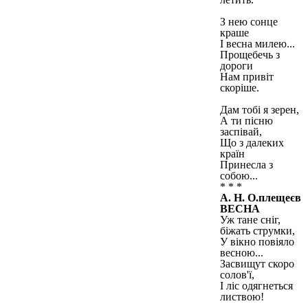
З нею сонце
краше
І весна милею...
Прощебечь з
дороги
Нам привіт
скоріше.
Дам тобі я зерен,
А ти пісню
заспівай,
Що з далеких
країн
Принесла з
собою...
* * *
А. Н. О.плещеєв
ВЕСНА
Уж тане сніг,
біжать струмки,
У вікно повіяло
весною...
Засвищут скоро
солов'ї,
І ліс одягнеться
листвою!