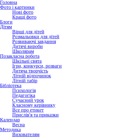
Головна
Фото і картинки
Нові фото
Кращі фото
Блоги
Дітям
Вірші для дітей
Розмальовки для дітей
Розвиваючі завдання
Дитячі вироби
Школярам
Позакласна робота
Шкільні свята
Ігри, конкурси, розваги
Дитяча творчість
Літній відпочинок
Літній табір
Бібліотека
Психологія
Педагогіка
Сучасний урок
Класному керівнику
Все про етикет
Прислів'я та приказки
Календар
Весна
Методика
Вихователям