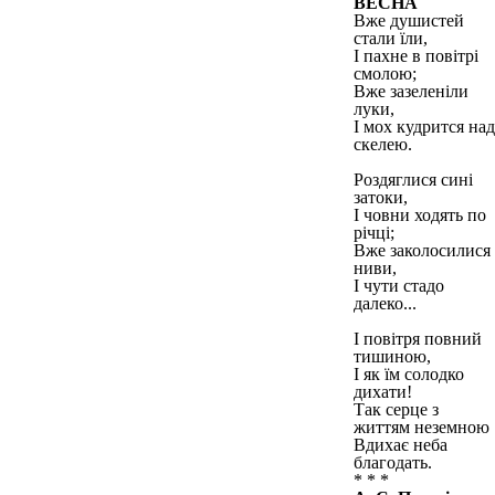
ВЕСНА
Вже душистей
стали їли,
І пахне в повітрі
смолою;
Вже зазеленіли
луки,
І мох кудрится над
скелею.
Роздяглися сині
затоки,
І човни ходять по
річці;
Вже заколосилися
ниви,
І чути стадо
далеко...
І повітря повний
тишиною,
І як їм солодко
дихати!
Так серце з
життям неземною
Вдихає неба
благодать.
* * *