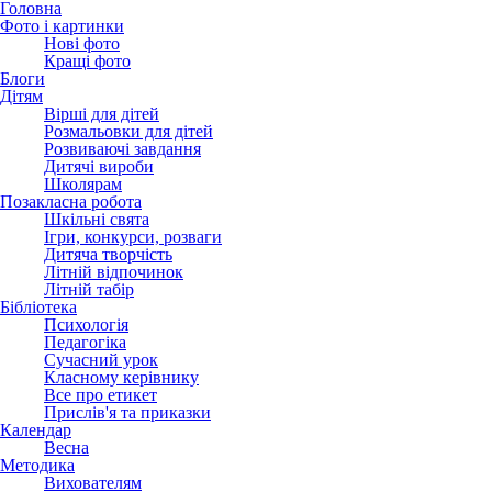
Головна
Фото і картинки
Нові фото
Кращі фото
Блоги
Дітям
Вірші для дітей
Розмальовки для дітей
Розвиваючі завдання
Дитячі вироби
Школярам
Позакласна робота
Шкільні свята
Ігри, конкурси, розваги
Дитяча творчість
Літній відпочинок
Літній табір
Бібліотека
Психологія
Педагогіка
Сучасний урок
Класному керівнику
Все про етикет
Прислів'я та приказки
Календар
Весна
Методика
Вихователям