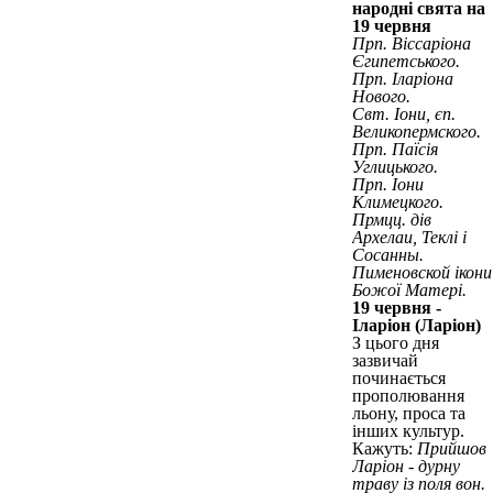
народні свята на
19 червня
Прп. Віссаріона
Єгипетського.
Прп. Іларіона
Нового.
Свт. Іони, єп.
Великопермского.
Прп. Паїсія
Углицького.
Прп. Іони
Климецкого.
Прмцц. дів
Архелаи, Теклі і
Сосанны.
Пименовской ікони
Божої Матері.
19 червня -
Іларіон (Ларіон)
З цього дня
зазвичай
починається
прополювання
льону, проса та
інших культур.
Кажуть:
Прийшов
Ларіон - дурну
траву із поля вон.