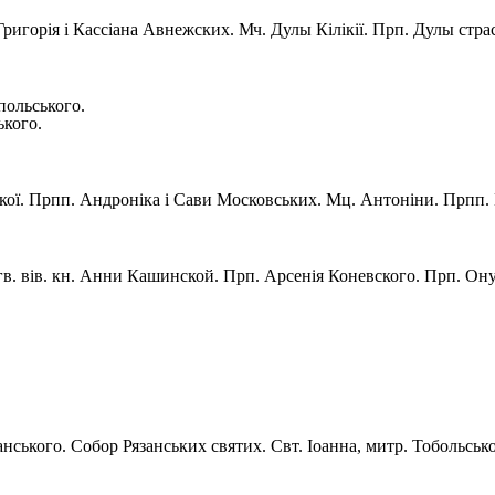
Григорія і Кассіана Авнежских. Мч. Дулы Кілікії. Прп. Дулы стр
польського.
ького.
ої. Прпп. Андроніка і Сави Московських. Мц. Антоніни. Прпп. 
в. вів. кн. Анни Кашинской. Прп. Арсенія Коневского. Прп. Ону
анського. Собор Рязанських святих. Свт. Іоанна, митр. Тобольсько