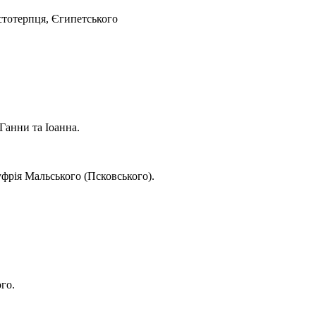
астотерпця, Єгипетського
Ганни та Іоанна.
фрія Мальського (Псковського).
го.