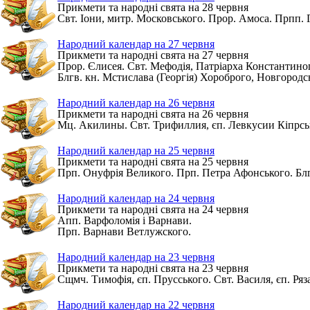
Прикмети та народні свята на 28 червня
Свт. Іони, митр. Московського. Прор. Амоса. Прпп. 
Народний календар на 27 червня
Прикмети та народні свята на 27 червня
Прор. Єлисея. Свт. Мефодія, Патріарха Константино
Блгв. кн. Мстислава (Георгія) Хороброго, Новгородс
Народний календар на 26 червня
Прикмети та народні свята на 26 червня
Мц. Акилины. Свт. Трифиллия, єп. Левкусии Кіпрськ
Народний календар на 25 червня
Прикмети та народні свята на 25 червня
Прп. Онуфрія Великого. Прп. Петра Афонського. Блг
Народний календар на 24 червня
Прикмети та народні свята на 24 червня
Апп. Варфоломія і Варнави.
Прп. Варнави Ветлужского.
Народний календар на 23 червня
Прикмети та народні свята на 23 червня
Сщмч. Тимофія, єп. Прусського. Свт. Василя, єп. Ряз
Народний календар на 22 червня