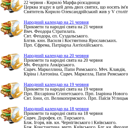
22 червня - Кирило Марфа-розсадниця
Церква згадує в цей день двох святих, що носять ім'
Святитель Кирило Олександрійський жив у V столітті 
Народний календар на 21 червня
Прикмети та народні свята на 21 червня
Вмч. Феодора Стратилата.
Свт. Феодора, єп. Суздальського.
Блгвв. кнн. Василя і Костянтина Ярославських.
Прп. Єфрема, Патріарха Антіохійського.
Народний календар на 20 червня
Прикмети та народні свята на 20 червня
Мч. Феодота Анкірського.
Сщмч. Маркеллина, Папи Римського. Мчч. Клавдія,
Кіріна і Антоніна. Сщмч. Маркелла, Папи Римського
Народний календар на 19 червня
Прикмети та народні свята на 19 червня
Прп. Віссаріона Єгипетського. Прп. Іларіона Нового
Свт. Іони, єп. Великопермского. Прп. Паїсія Углицьк
Народний календар на 18 червня
Прикмети та народні свята на 18 червня
Сщмч. Дорофея, єп. Тирського.
Блж. Ігоря, вів. кн. Чернігівського і Київського.
Блж. Константина, митр. Київського. Блг. кн. Феодо