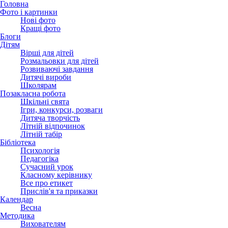
Головна
Фото і картинки
Нові фото
Кращі фото
Блоги
Дітям
Вірші для дітей
Розмальовки для дітей
Розвиваючі завдання
Дитячі вироби
Школярам
Позакласна робота
Шкільні свята
Ігри, конкурси, розваги
Дитяча творчість
Літній відпочинок
Літній табір
Бібліотека
Психологія
Педагогіка
Сучасний урок
Класному керівнику
Все про етикет
Прислів'я та приказки
Календар
Весна
Методика
Вихователям