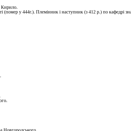
я Кирило.
(помер у 444г.). Племінник і наступник (з 412 р.) по кафедрі зн
.
.
ого.
ра Новгородського.