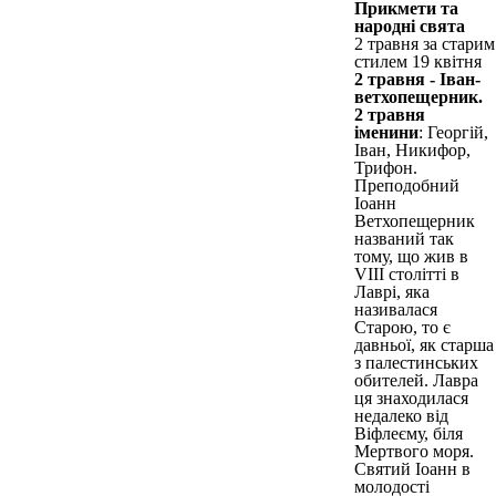
Прикмети та
народні свята
2 травня за старим
стилем 19 квітня
2 травня - Іван-
ветхопещерник.
2 травня
іменини
: Георгій,
Іван, Никифор,
Трифон.
Преподобний
Іоанн
Ветхопещерник
названий так
тому, що жив в
VIII столітті в
Лаврі, яка
називалася
Старою, то є
давньої, як старша
з палестинських
обителей. Лавра
ця знаходилася
недалеко від
Віфлеєму, біля
Мертвого моря.
Святий Іоанн в
молодості