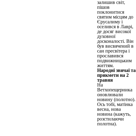
залишив світ,
пішов
поклонитися
святим місцям до
Єрусалиму і
оселився в Лаврі,
де досяг високої
духовної
досконалості. Він
був висвячений в
сан пресвітера і
прославився
подвижницьким
життям.
Народні звичаї та
прикмети на 2
травня
На
Ветхопещерника
оновлювали
новину (полотно).
Ось тобі, матінка
весна, нова
новина (кажуть,
розстилаючи
полотна).