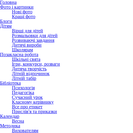
Головна
Фото і картинки
Нові фото
Кращі фото
Блоги
Дітям
Вірші для дітей
Розмальовки для дітей
Розвиваючі завдання
Дитячі вироби
Школярам
Позакласна робота
Шкільні свята
Ігри, конкурси, розваги
Дитяча творчість
Літній відпочинок
Літній табір
Бібліотека
Психологія
Педагогіка
Сучасний урок
Класному керівнику
Все про етикет
Прислів'я та приказки
Календар
Весна
Методика
Вихователям